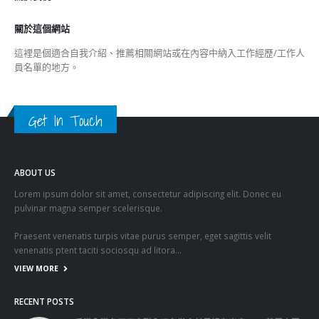
關於這個網站
這裡是個適合自我介紹、推薦相關網站或在內容中納入工作經歷/工作人
員名單的地方。
Get In Touch
ABOUT US
Lorem ipsum dolor sit amet, consectetur adipiscing elit. Donec eu
pulvinar magna semper scelerisque.
Praesent venenatis turpis vitae purus semper, eget sagittis velit
venenatis ptent taciti sociosqu ad litora…
VIEW MORE
RECENT POSTS