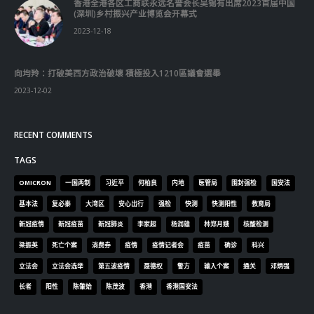
香港全港各区工商联永远名誉会长吴锡有出席2023首届中国
(深圳)乡村振兴产业博览会开幕式
2023-12-18
向均羚：打破美西方政治破壞 積極投入1210區議會選舉
2023-12-02
RECENT COMMENTS
TAGS
OMICRON
一国两制
习近平
何柏良
内地
医管局
围封强检
国安法
基本法
复必泰
大湾区
安心出行
强检
快测
快测阳性
教育局
新冠疫情
新冠疫苗
新冠肺炎
李家超
杨润雄
林郑月娥
核酸检测
梁振英
死亡个案
消费券
疫情
疫情记者会
疫苗
确诊
科兴
立法会
立法会选举
第五波疫情
聂德权
警方
输入个案
通关
邓炳强
长者
阳性
陈肇始
陈茂波
香港
香港国安法