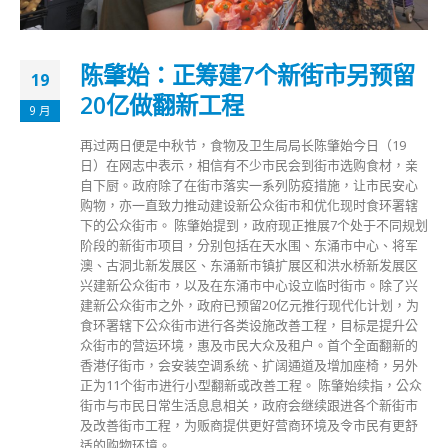
陈肇始：正筹建7个新街市另预留
19
20亿做翻新工程
9 月
再过两日便是中秋节，食物及卫生局局长陈肇始今日（19
日）在网志中表示，相信有不少市民会到街市选购食材，亲
自下厨。政府除了在街市落实一系列防疫措施，让市民安心
购物，亦一直致力推动建设新公众街市和优化现时食环署辖
下的公众街市。 陈肇始提到，政府现正推展7个处于不同规划
阶段的新街市项目，分别包括在天水围、东涌市中心、将军
澳、古洞北新发展区、东涌新市镇扩展区和洪水桥新发展区
兴建新公众街市，以及在东涌市中心设立临时街市。除了兴
建新公众街市之外，政府已预留20亿元推行现代化计划，为
食环署辖下公众街市进行各类设施改善工程，目标是提升公
众街市的营运环境，惠及市民大众及租户。首个全面翻新的
香港仔街市，会安装空调系统、扩阔通道及增加座椅，另外
正为11个街市进行小型翻新或改善工程。 陈肇始续指，公众
街市与市民日常生活息息相关，政府会继续跟进各个新街市
及改善街市工程，为贩商提供更好营商环境及令市民有更舒
适的购物环境。