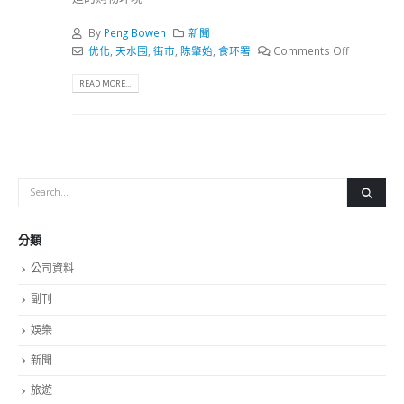
By
Peng Bowen
新聞
优化
,
天水围
,
街市
,
陈肇始
,
食环署
Comments Off
READ MORE...
分類
公司資料
副刊
娛樂
新聞
旅遊