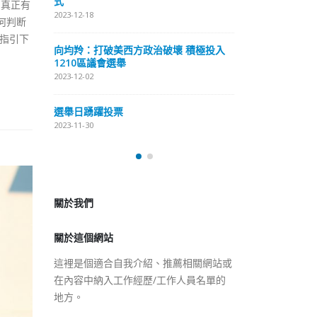
式
，真正有
抹黑候選人涉選
2023-12-18
何判断
2023-11-30
指引下
向均羚：打破美西方政治破壞 積極投入
预约一
香
1210區議會選舉
图
2023-12-02
2023
選舉日踴躍投票
2023-11-30
關於我們
關於這個網站
這裡是個適合自我介紹、推薦相關網站或
在內容中納入工作經歷/工作人員名單的
地方。