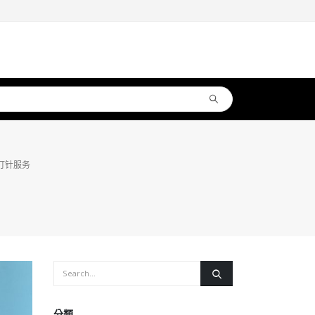
打针服务
分類