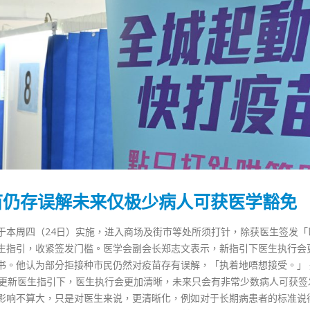
苗仍存误解未来仅极少病人可获医学豁免
于本周四（24日）实施，进入商场及街市等处所须打针，除获医生签发「
生指引，收紧签发门槛。医学会副会长郑志文表示，新指引下医生执行会
书。他认为部分拒接种市民仍然对疫苗存有误解，「执着地唔想接受。」 
香港全港各区工商联永远名誉
選舉日踴躍投票 文: 朱家健
署更新医生指引下，医生执行会更加清晰，未来只会有非常少数病人可获签
会长吴锡有出席2023首届中国
2023-11-30
影响不算大，只是对医生来说，更清晰化，例如对于长期病患者的标准说
(深圳)乡村振兴产业博览会开幕