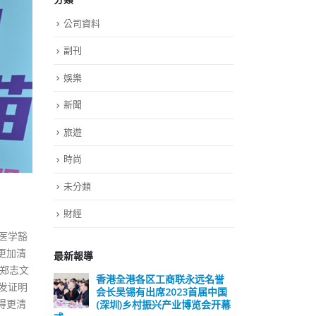
公司資料
副刊
娛樂
新聞
旅遊
時尚
未分類
財經
医学豁
更加清
最新報導
郑志文
香港全港各区工商联永远名誉
選舉日踴躍投票
发证明
会长吴锡有出席2023首届中国
2023-11-30
得更清
(深圳)乡村振兴产业博览会开幕