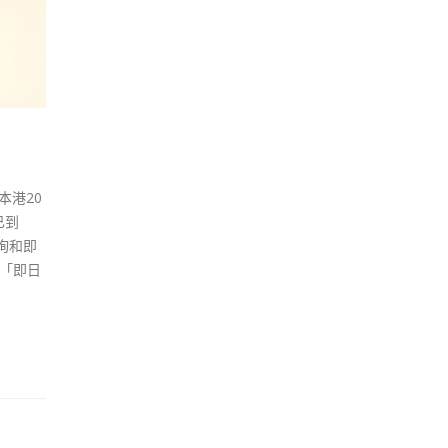
本港20
已到
询和即
「即日