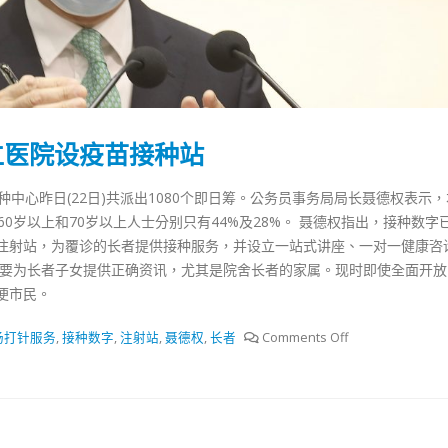
立医院设疫苗接种站
中心昨日(22日)共派出1080个即日筹。公务员事务局局长聂德权表示，
60岁以上和70岁以上人士分别只有44%及28%。 聂德权指出，接种数字
注射站，为覆诊的长者提供接种服务，并设立一站式讲座、一对一健康咨
，要为长者子女提供正确资讯，尤其是院舍长者的家属。现时即使全面开放
便市民。
场打针服务
,
接种数字
,
注射站
,
聂德权
,
长者
Comments Off