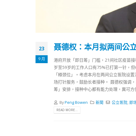
聂德权：本月拟两间公
23
9 月
港府开放「即日筹」门槛，21间社区疫苗接种
岁至59岁的工作人口有75%已打第一针，但
「樽颈位」。考虑本月在两间公立医院设置
场打针服务，鼓励长者接种。 聂德权强调
筹」安排，接种中心都有能力处理，冀可方
By
Peng Bowen
新聞
公立医院
,
即
READ MORE...