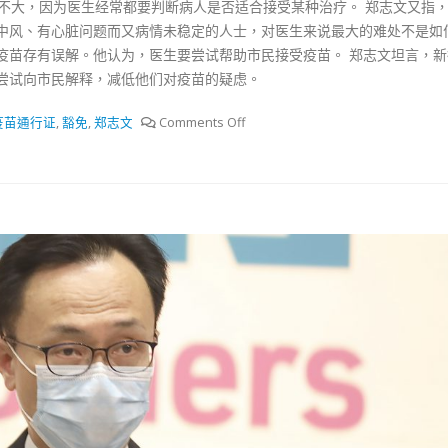
度不大，因为医生经常都要判断病人是否适合接受某种治疗。 郑志文又指
抹黑候選人涉選舉舞弊 文: 朱家健
18
中风、有心脏问题而又病情未稳定的人士，对医生来说最大的难处不是如
2023-11-30
疫苗存有误解。他认为，医生要尝试帮助市民接受疫苗。 郑志文坦言，新
：打破美西方政治破壞 積極投入
尝试向市民解释，减低他们对疫苗的疑虑。
香港公院探访明起无须
區議會選舉
图睇清最新安排
02
疫苗通行证
,
豁免
,
郑志文
Comments Off
2023-01-31
踴躍投票
30