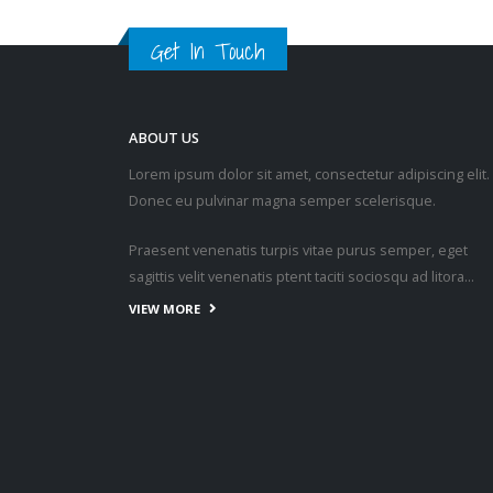
Get In Touch
ABOUT US
Lorem ipsum dolor sit amet, consectetur adipiscing elit.
Donec eu pulvinar magna semper scelerisque.
Praesent venenatis turpis vitae purus semper, eget
sagittis velit venenatis ptent taciti sociosqu ad litora…
VIEW MORE