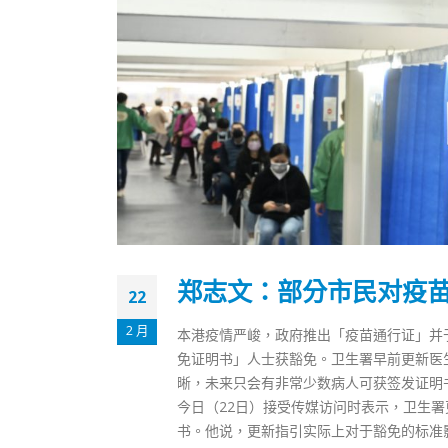
郑志文：部分市民对疫
22
2 月
本港疫情严峻，政府推出「疫苗通行证」并
免证明书」人士获豁免。卫生署早前更新医
晰，未来只会有非常少数病人可获签发证明
今日（22日）接受传媒访问时表示，卫生
书。他说，更新指引实际上对于豁免的标准