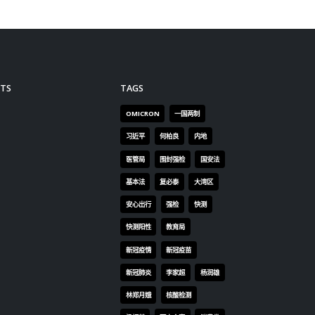
TS
TAGS
OMICRON
一国两制
习近平
何柏良
内地
医管局
围封强检
国安法
基本法
复必泰
大湾区
安心出行
强检
快测
快测阳性
教育局
新冠疫情
新冠疫苗
新冠肺炎
李家超
杨润雄
林郑月娥
核酸检测