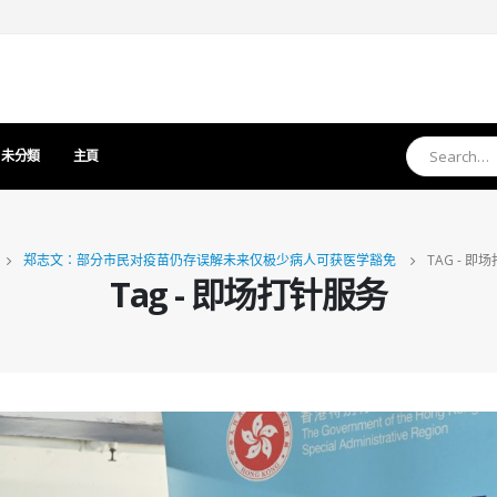
未分類
主頁
郑志文：部分市民对疫苗仍存误解未来仅极少病人可获医学豁免
TAG -
即场
Tag - 即场打针服务