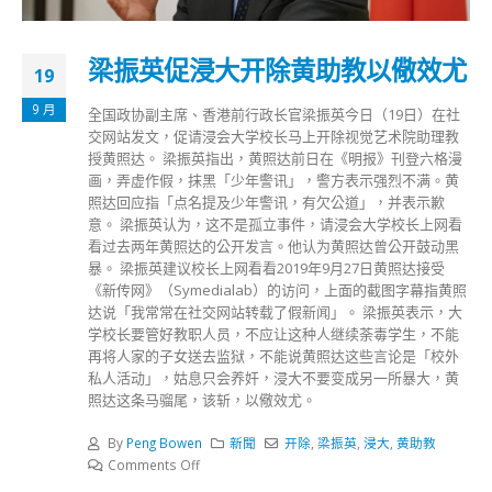
梁振英促浸大开除黄助教以儆效尤
19
9 月
全国政协副主席、香港前行政长官梁振英今日（19日）在社
交网站发文，促请浸会大学校长马上开除视觉艺术院助理教
授黄照达。 梁振英指出，黄照达前日在《明报》刊登六格漫
画，弄虚作假，抹黑「少年警讯」，警方表示强烈不满。黄
照达回应指「点名提及少年警讯，有欠公道」，并表示歉
意。 梁振英认为，这不是孤立事件，请浸会大学校长上网看
看过去两年黄照达的公开发言。他认为黄照达曾公开鼓动黑
暴。 梁振英建议校长上网看看2019年9月27日黄照达接受
《新传网》（Symedialab）的访问，上面的截图字幕指黄照
达说「我常常在社交网站转载了假新闻」。 梁振英表示，大
学校长要管好教职人员，不应让这种人继续荼毒学生，不能
再将人家的子女送去监狱，不能说黄照达这些言论是「校外
私人活动」，姑息只会养奸，浸大不要变成另一所暴大，黄
照达这条马骝尾，该斩，以儆效尤。
By
Peng Bowen
新聞
开除
,
梁振英
,
浸大
,
黄助教
Comments Off