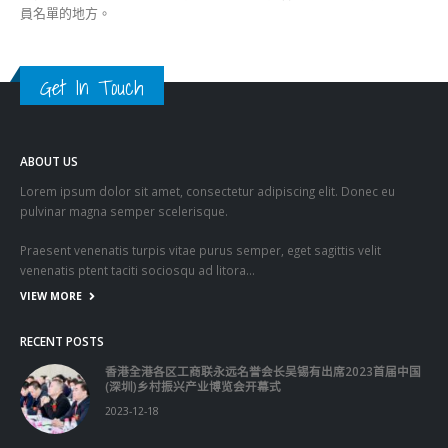
員名單的地方。
Get In Touch
ABOUT US
Lorem ipsum dolor sit amet, consectetur adipiscing elit. Donec eu
pulvinar magna semper scelerisque.
Praesent venenatis turpis vitae purus semper, eget sagittis velit
venenatis ptent taciti sociosqu ad litora…
VIEW MORE
RECENT POSTS
香港全港各区工商联永远名誉会长吴锡有出席2023首届中国
(深圳)乡村振兴产业博览会开幕式
2023-12-18