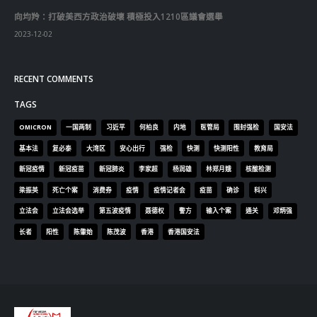
向均羚：打破美西方政治破壞 積極投入1210區議會選舉
2023-12-02
RECENT COMMENTS
TAGS
OMICRON
一国两制
习近平
何柏良
内地
医管局
围封强检
国安法
基本法
复必泰
大湾区
安心出行
强检
快测
快测阳性
教育局
新冠疫情
新冠疫苗
新冠肺炎
李家超
杨润雄
林郑月娥
核酸检测
梁振英
死亡个案
消费券
疫情
疫情记者会
疫苗
确诊
科兴
立法会
立法会选举
第五波疫情
聂德权
警方
输入个案
通关
邓炳强
长者
阳性
陈肇始
陈茂波
香港
香港国安法