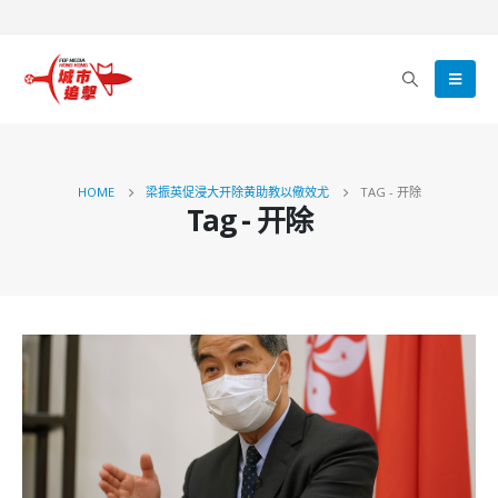
HOME
梁振英促浸大开除黄助教以儆效尤
TAG -
开除
Tag - 开除