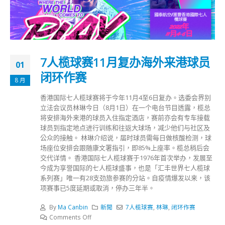
7人榄球赛11月复办海外来港球员
01
闭环作赛
8 月
香港国际七人榄球赛将于今年11月4至6日复办。选委会界别
立法会议员林琳今日（8月1日）在一个电台节目透露，榄总
将安排海外来港的球员入住指定酒店，赛前亦会有专车接载
球员到指定地点进行训练和往返大球场，减少他们与社区及
公众的接触。 林琳介绍说，届时球员需每日做核酸检测，球
场座位安排会跟随康文署指引，即85%上座率。榄总稍后会
交代详情。 香港国际七人榄球赛于1976年首次举办，发展至
今成为享誉国际的七人榄球盛事，也是「汇丰世界七人榄球
系列赛」唯一有28支劲旅参赛的分站。自疫情爆发以来，该
项赛事已5度延期或取消，停办三年半。
By
Ma Canbin
新聞
7人榄球赛
,
林琳
,
闭环作赛
Comments Off