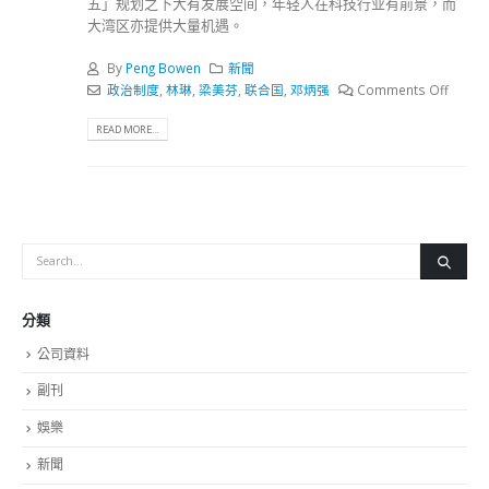
五」规划之下大有发展空间，年轻人在科技行业有前景，而
大湾区亦提供大量机遇。
By
Peng Bowen
新聞
政治制度
,
林琳
,
梁美芬
,
联合国
,
邓炳强
Comments Off
READ MORE...
分類
公司資料
副刊
娛樂
新聞