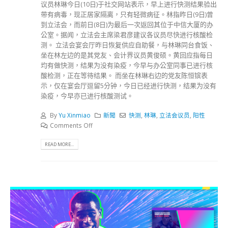
议员林琳今日(10日)于社交网站表示，早上进行快测结果验出
带有病毒，现正居家隔离，只有轻微病征。林指昨日(9日)曾
到立法会，而前日(8日)为最后一次返回其位于中信大厦的办
公室。据闻，立法会主席梁君彦建议各议员尽快进行核酸检
测。 立法会宴会厅昨日恢复供应自助餐，与林琳同台食饭、
坐在林左边的是其党友、会计界议员黄俊硕。黄回应指每日
均有做快测，结果为没有染疫，今早与办公室同事已进行核
酸检测，正在等待结果。 而坐在林琳右边的党友陈恒镔表
示，仅在宴会厅逗留5分钟，今日已经进行快测，结果为没有
染疫，今早亦已进行核酸测试。
By
Yu Xinmiao
新聞
快测
,
林琳
,
立法会议员
,
阳性
Comments Off
READ MORE...