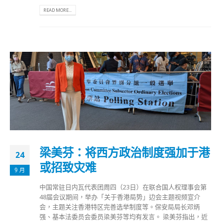
READ MORE...
梁美芬：将西方政治制度强加于港
24
或招致灾难
9 月
中国常驻日内瓦代表团周四（23日）在联合国人权理事会第
48届会议期间，举办「关于香港局势」边会主题视频宣介
会，主题关注香港特区完善选举制度等。保安局局长邓炳
强、基本法委员会委员梁美芬等均有发言。 梁美芬指出，近