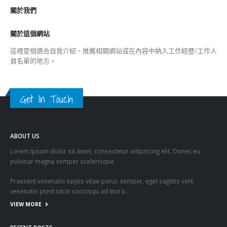
關於我們
關於這個網站
這裡是個適合自我介紹、推薦相關網站或在內容中納入工作經歷/工作人
員名單的地方。
Get In Touch
ABOUT US
Lorem ipsum dolor sit amet, consectetur adipiscing elit. Donec eu
pulvinar magna semper scelerisque.
Praesent venenatis turpis vitae purus semper, eget sagittis velit
venenatis ptent taciti sociosqu ad litora…
VIEW MORE