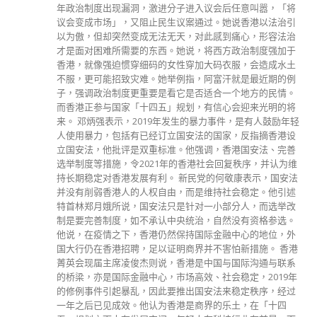
年政治制度出现漏洞，激进分子进入议会后任意叫嚣，「将
议会变成市场」，又阻止民生议案通过。她说香港以法治引
以为傲，但却突然变成无法无天，对此感到痛心，形容法治
才是面对困难所需要的东西。她说，将西方政治制度强加于
香港，就像强迫惯穿细码的女性穿加大码衣服，会造成水土
不服，更可能招致灾难。她举例指，阿富汗就是最近期的例
子，强调政治制度更重要是看它是否适合一个地方的民情。
而香港正参与国家「十四五」规划，有信心会迎来光明的将
来。 邓炳强表示，2019年发生的暴力事件，是有人鼓励年轻
人使用暴力，包括有已经订立国安法的国家，反指摘香港设
立国安法，他批评是双重标准。他强调，香港国安法、完善
选举制度等措施，令2021年的香港社会回复秩序，并认为维
持长期稳定对香港发展有利。 新民党的何敬康表示，国安法
并没有削弱香港人的人权自由，而是维持社会稳定。他引述
特首林郑月娥所说，国安法只是针对一小部分人，而选举改
制是要完善制度，如不承认中央统治，自然没有资格参选。
他说，在疫情之下，香港仍然保持国际金融中心的地位，外
国大行仍在香港招聘，足以证明商界并不害怕新措施。 香港
菁英会现届主席凌俊杰则说，香港是中国与国际沟通与联系
的桥梁，亦是国际金融中心，市场高效、社会稳定，2019年
的修例事件引起暴乱，因此要推出国安法来稳定秩序，经过
一年之后已见成效。他认为香港是商界的乐土，在「十四