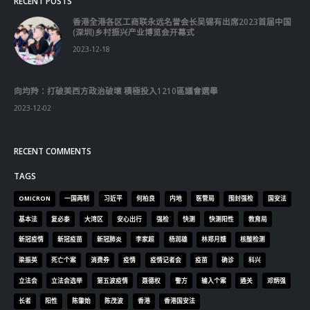
RECENT POSTS
香港全港各区工商联永远名誉会长吴锡有出席2023首届中国
(深圳)乡村振兴产业博览会开幕式
2023-12-18
向均羚：打破美西方政治破壞 積極投入1210區議會選舉
2023-12-02
RECENT COMMENTS
TAGS
OMICRON
一国两制
习近平
何柏良
内地
医管局
围封强检
国安法
基本法
复必泰
大湾区
安心出行
强检
快测
快测阳性
教育局
新冠疫情
新冠疫苗
新冠肺炎
李家超
杨润雄
林郑月娥
核酸检测
梁振英
死亡个案
消费券
疫情
疫情记者会
疫苗
确诊
科兴
立法会
立法会选举
第五波疫情
聂德权
警方
输入个案
通关
邓炳强
长者
阳性
陈肇始
陈茂波
香港
香港国安法