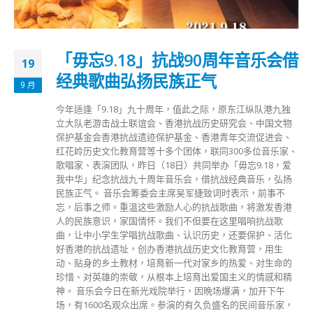
「毋忘9.18」抗战90周年音乐会借
19
经典歌曲弘扬民族正气
9 月
今年适逢「9.18」九十周年，值此之际，原东江纵队港九独
立大队老游击战士联谊会、香港抗战历史研究会、中国文物
保护基金会香港抗战遗迹保护基金、香港青年交流促进会、
红花岭历史文化教育营等十多个团体，联同300多位音乐家、
歌唱家、表演团队，昨日（18日）共同举办「毋忘9.18，爱
我中华」纪念抗战九十周年音乐会，借抗战经典音乐，弘扬
民族正气。 音乐会筹委会主席吴军捷致词时表示，前事不
忘，后事之师。重温这些激励人心的抗战歌曲，将激发香港
人的民族意识，家国情怀。我们不但要在这里唱响抗战歌
曲，让中小学生学唱抗战歌曲、认识历史，还要保护、活化
好香港的抗战遗址，创办香港抗战历史文化教育营，用生
动、贴身的乡土教材，培育新一代对家乡的热爱、对生命的
珍惜、对英雄的崇敬，从根本上培育出爱国主义的情感和精
神。 音乐会今日在新光戏院举行，因晩场爆满，加开下午
场，有1600名观众出席。参演的有久负盛名的民间音乐家，