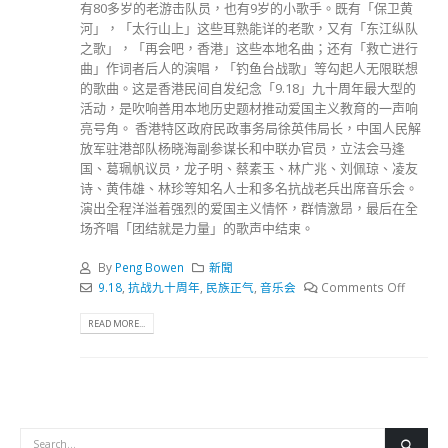
有80多岁的老游击队员，也有9岁的小歌手。既有「保卫黄
河」，「太行山上」这些耳熟能详的老歌，又有「东江纵队
之歌」，「再会吧，香港」这些本地名曲；还有「救亡进行
曲」作词者后人的演唱，「钓鱼台战歌」等勾起人无限联想
的歌曲。这是香港民间自发纪念「9.18」九十周年最大型的
活动，是吹响善用本地历史题材推动爱国主义教育的一声响
亮号角。 香港特区政府民政事务局徐英伟局长，中国人民解
放军驻港部队杨晓海副参谋长和中联办官员，立法会马逢
国、葛珮帆议员，龙子明、蔡素玉、林广兆、刘佩琼、凌友
诗、黄伟雄、林珍等知名人士和多名抗战老兵出席音乐会。
演出全程洋溢着强烈的爱国主义情怀，群情激昂，最后在全
场齐唱「团结就是力量」的歌声中结束。
By
Peng Bowen
新聞
9.18
,
抗战九十周年
,
民族正气
,
音乐会
Comments Off
READ MORE...