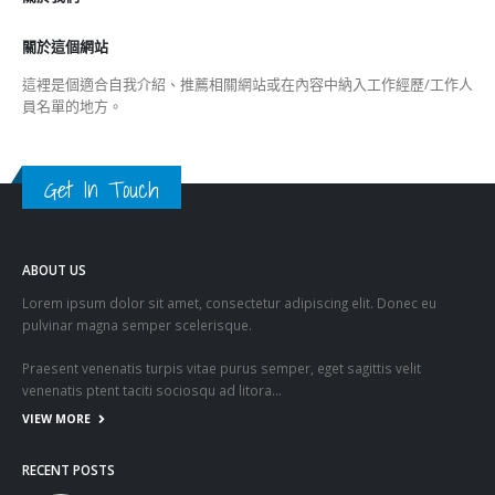
關於這個網站
這裡是個適合自我介紹、推薦相關網站或在內容中納入工作經歷/工作人
員名單的地方。
Get In Touch
ABOUT US
Lorem ipsum dolor sit amet, consectetur adipiscing elit. Donec eu
pulvinar magna semper scelerisque.
Praesent venenatis turpis vitae purus semper, eget sagittis velit
venenatis ptent taciti sociosqu ad litora…
VIEW MORE
RECENT POSTS