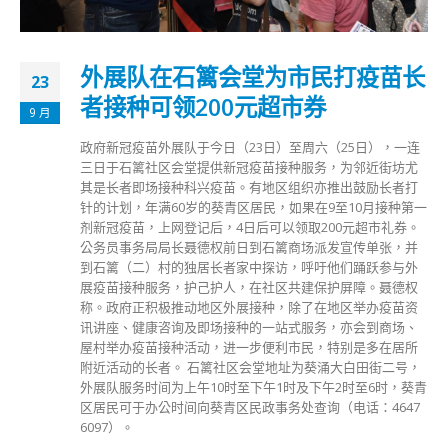
外展队在石篱会堂为市民打疫苗长
23
者接种可领200元超市券
9 月
政府新冠疫苗外展队于今日（23日）至周六（25日），一连
三日于石篱社区会堂提供新冠疫苗接种服务，为邻近街坊尤
其是长者即场接种科兴疫苗。有地区组织亦推出鼓励长者打
针的计划，年满60岁的葵青区居民，如果在9至10月接种第一
剂新冠疫苗，上网登记后，4日后可以领取200元超市礼券。
公务员事务局局长聂德权前日到石篱商场派发宣传单张，并
到石篱（二）村的独居长者家中探访，呼吁他们踊跃参与外
展疫苗接种服务，护己护人，在社区共建保护屏障。聂德权
称。政府正积极推动地区外展接种，除了在地区举办疫苗资
讯讲座、健康咨询及即场接种的一站式服务，亦会到商场、
屋村举办疫苗接种活动，进一步便利市民，特别是多在居所
附近活动的长者。 石篱社区会堂地址为葵涌大白田街二号，
外展队服务时间为上午10时至下午1时及下午2时至6时，葵青
区居民可于办公时间向葵青区民政事务处查询（电话：4647
6097）。