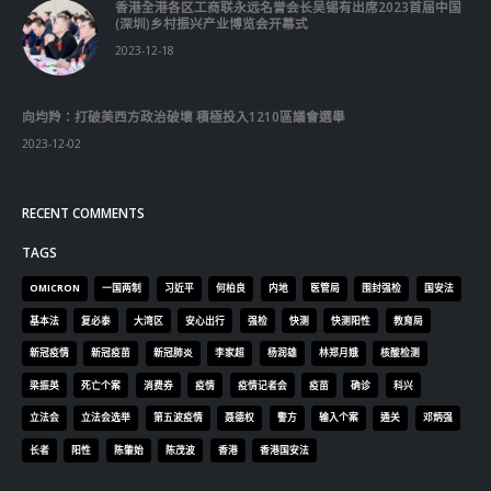
香港全港各区工商联永远名誉会长吴锡有出席2023首届中国
(深圳)乡村振兴产业博览会开幕式
2023-12-18
向均羚：打破美西方政治破壞 積極投入1210區議會選舉
2023-12-02
RECENT COMMENTS
TAGS
OMICRON
一国两制
习近平
何柏良
内地
医管局
围封强检
国安法
基本法
复必泰
大湾区
安心出行
强检
快测
快测阳性
教育局
新冠疫情
新冠疫苗
新冠肺炎
李家超
杨润雄
林郑月娥
核酸检测
梁振英
死亡个案
消费券
疫情
疫情记者会
疫苗
确诊
科兴
立法会
立法会选举
第五波疫情
聂德权
警方
输入个案
通关
邓炳强
长者
阳性
陈肇始
陈茂波
香港
香港国安法