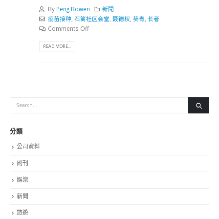
By
Peng Bowen
新聞
疫苗接种
,
石篱社区会堂
,
聂德权
,
葵青
,
长者
Comments Off
READ MORE...
分類
公司資料
副刊
娛樂
新聞
旅遊