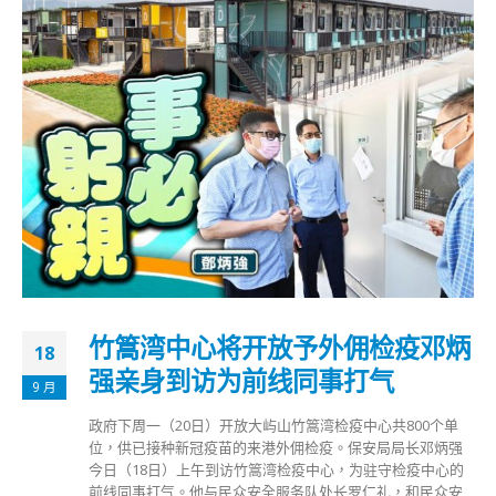
竹篙湾中心将开放予外佣检疫邓炳
18
强亲身到访为前线同事打气
9 月
政府下周一（20日）开放大屿山竹篙湾检疫中心共800个单
位，供已接种新冠疫苗的来港外佣检疫。保安局局长邓炳强
今日（18日）上午到访竹篙湾检疫中心，为驻守检疫中心的
前线同事打气。他与民众安全服务队处长罗仁礼，和民众安