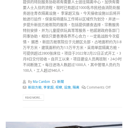
提供的特别服务协助将有需要人士送往隔离中心，加快有需
要人士入住的流程，现时已有超过1000名市民经由消防处服
务送往青衣隔离设施。 李家超又指，今天接收设施以后将开
始进行运作，保安局特遣队工作将以区域作为划分，并进一
步提升新田方舱医院的服务，包括提供膳食选择、宗教服务
特别安排、并为儿童提供玩具等等服务。他感谢政府各部门
同事协助，相信只要香港各界齐心合力，一定能战胜今次疫
情。 据悉，新田方舱医院位于元朗区北部，占地面积约为3.8
万平方米，建筑面积约为1.5万平方米，采用单层隔离方舱，
可提供超过2800张床位。项目于2022年2月22日正式开工，3
月8日交付验收。自开工以来，项目建设人员两班制，24小时
不间断施工。每日进场人数超过1000人，其中管理人员约为
100人，工人超过940人。
By
Ma Canbin
新聞
新田方舱
,
李家超
,
视察
,
设施
,
隔离
Comments Off
READ MORE...