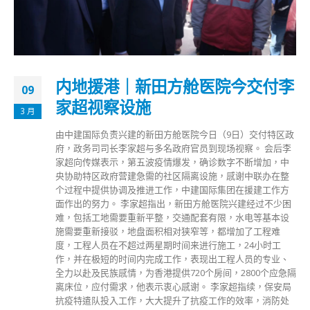
内地援港｜新田方舱医院今交付李
09
家超视察设施
3 月
由中建国际负责兴建的新田方舱医院今日（9日）交付特区政
府，政务司司长李家超与多名政府官员到现场视察。 会后李
家超向传媒表示，第五波疫情爆发，确诊数字不断增加，中
央协助特区政府营建急需的社区隔离设施，感谢中联办在整
个过程中提供协调及推进工作，中建国际集团在援建工作方
面作出的努力。 李家超指出，新田方舱医院兴建经过不少困
难，包括工地需要重新平整，交通配套有限，水电等基本设
施需要重新接驳，地盘面积相对狭窄等，都增加了工程难
度，工程人员在不超过两星期时间来进行施工，24小时工
作，并在极短的时间内完成工作，表现出工程人员的专业、
全力以赴及民族感情，为香港提供720个房间，2800个应急隔
离床位，应付需求，他表示衷心感谢。 李家超指续，保安局
抗疫特遣队投入工作，大大提升了抗疫工作的效率，消防处