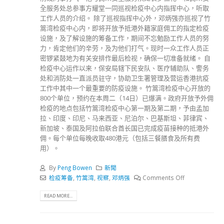
全服务处总参事方耀堂一同巡视检疫中心内指挥中心，听取
工作人员的介绍。 除了巡视指挥中心外，邓炳强亦巡视了竹
篙湾检疫中心内，即将开放予抵港外籍家庭佣工的指定检疫
设施，及了解设施的筹备工作，期间不忘勉励工作人员的努
力，肯定他们的辛劳，及为他们打气。现时一众工作人员正
密锣紧鼓地为有关安排作最后检视，确保一切准备就绪。 自
检疫中心运作以来，保安局辖下民安队、医疗辅助队、警务
处和消防处一直派员驻守，协助卫生署管理及营运香港抗疫
工作中其中一个最重要的防疫设施。 竹篙湾检疫中心开放的
800个单位，预约在本周二（14日）已爆满。政府开放予外佣
检疫的地点包括竹篙湾检疫中心第一期及第二期，予由孟加
拉、印度、印尼、马来西亚、尼泊尔、巴基斯坦、菲律宾、
新加坡、泰国及阿拉伯联合酋长国已完成疫苗接种的抵港外
佣。每个单位每晚收取480港元（包括三餐膳食及所有费
用）。
By
Peng Bowen
新聞
检疫筹备
,
竹篙湾
,
视察
,
邓炳强
Comments Off
READ MORE...