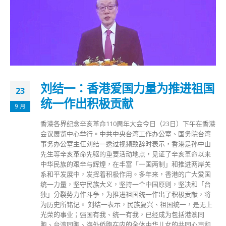
刘结一：香港爱国力量为推进祖国
23
统一作出积极贡献
9 月
香港各界纪念辛亥革命110周年大会今日（23日）下午在香港
会议展览中心举行。中共中央台湾工作办公室、国务院台湾
事务办公室主任刘结一透过视频致辞时表示，香港是孙中山
先生等辛亥革命先驱的重要活动地点，见证了辛亥革命以来
中华民族的艰辛与辉煌，在丰富「一国两制」和推进两岸关
系和平发展中，发挥着积极作用。多年来，香港的广大爱国
统一力量，坚守民族大义，坚持一个中国原则，坚决和「台
独」分裂势力作斗争，为推进祖国统一作出了积极贡献，将
为历史所铭记。 刘结一表示，民族复兴、祖国统一，是无上
光荣的事业；强国有我、统一有我，已经成为包括港澳同
胞、台湾同胞、海外侨胞在内的全体中华儿女的共同心声和