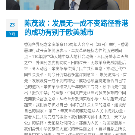
陈茂波：发展无一成不变路径香港
23
的成功有别于欧美城市
9 月
香港各界纪念辛亥革命110周年大会今日（23日）举行。香港
署理行政长官陈茂波表示，辛亥革命是标志性的历史时间
点。110年前中华大地中华大地社会动荡，人民身处水深火热
之中，外国列强虎视眈眈。回顾过去，无数革命先烈前赴后
继，令人动容。辛亥革命传播了民主共和理念，推动近代中
国社会变革，对今日仍有着多重深刻意义。 陈茂波指出，首
先，发展没有一成不变的路径，成功必须坚持走符合自己特
色的道路。辛亥革命结束几千年的君主专制，孙中山先生提
出「振兴中华」的理想，中国共产党让当时多灾多难的中国
走向繁荣富强之路。从改革开放到实现小康、从站起来到富
起来，我们要守护好自己中国特色社会主义的道路，建设好
自己的国家。 第二，辛亥革命的成功是从人民中找到力量，
靠着人民共同完成的事业。我们要学习孙中山先生「天下为
公」的情怀，无论身处何岗位，都要为人民、为国家服务。
我们身处中华民族伟大复兴的新局面之中，要以自身之所长
服务国家之所需。 第三，伟大的事业都非一帆风顺，必须勇