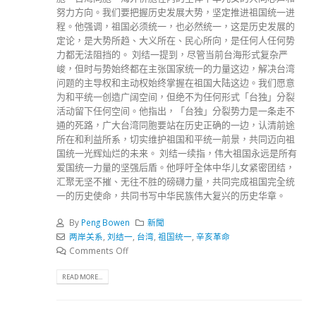
努力方向。我们要把握历史发展大势，坚定推进祖国统一进
程。他强调，祖国必须统一，也必然统一，这是历史发展的
定论，是大势所趋、大义所在、民心所向，是任何人任何势
力都无法阻挡的。 刘结一提到，尽管当前台海形式复杂严
峻，但时与势始终都在主张国家统一的力量这边，解决台湾
问题的主导权和主动权始终掌握在祖国大陆这边。我们愿意
为和平统一创造广阔空间，但绝不为任何形式「台独」分裂
活动留下任何空间。他指出，「台独」分裂势力是一条走不
通的死路，广大台湾同胞要站在历史正确的一边，认清前途
所在和利益所系，切实维护祖国和平统一前景，共同迈向祖
国统一光辉灿烂的未来。 刘结一续指，伟大祖国永远是所有
爱国统一力量的坚强后盾。他呼吁全体中华儿女紧密团结，
汇聚无坚不摧、无往不胜的磅礴力量，共同完成祖国完全统
一的历史使命，共同书写中华民族伟大复兴的历史华章。
By
Peng Bowen
新聞
两岸关系
,
刘结一
,
台湾
,
祖国统一
,
辛亥革命
Comments Off
READ MORE...