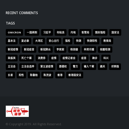
RECENT COMMENTS
TAGS
OMICRON
一国两制
习近平
何柏良
内地
医管局
围封强检
国安法
基本法
复必泰
大湾区
安心出行
强检
快测
快测阳性
教育局
新冠疫情
新冠疫苗
新冠肺炎
李家超
杨润雄
林郑月娥
核酸检测
梁振英
死亡个案
消费券
疫情
疫情记者会
疫苗
确诊
科兴
立法会
立法会选举
第五波疫情
聂德权
警方
输入个案
通关
邓炳强
长者
阳性
陈肇始
陈茂波
香港
香港国安法
© Copyright 2019. All Rights Reserved.