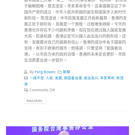
于破解困难，意志坚定。辛亥革命至今，这条道路见证了中
国共产党的成立、中华人民共和国的诞生和国家步入新时代
新阶段。 陈茂波说，中华民族发展正开启新篇章，香港的发
展正处于新阶段。发展是一个旅程，过程难免崎岖。今天的
香港也许存在不少问题和矛盾，但在现在透过融入国家发展
大局、抓紧机遇，香港必定可以踏入由治及兴的新阶段。还
有，发展要对自己的道路有信心。香港的成功牢系于国家的
支持，有别于欧美的城市。他强调，只要坚持「爱国者治
港」、以市民为本的政府治理，香港的未来定会更好，市民
生活质素会进一步提升。
By
Peng Bowen
新聞
一成不变
,
人民
,
发展
,
爱国者治港
,
由治及兴
,
辛亥革命
,
陈茂
波
Comments Off
READ MORE...