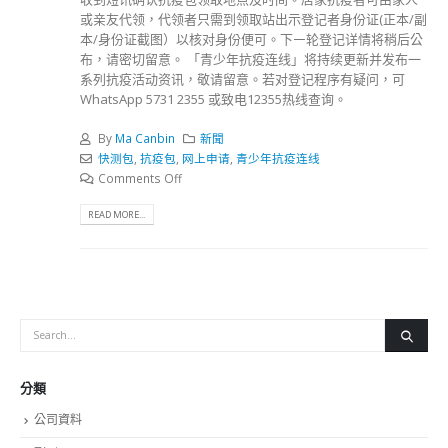
或亲友代领，代领者只需到领取站出示登记者身份证(正本/副
本/身份证截图）以核对身份便可。下㇐轮登记详情将稍后公
布，请密切留意。 「青少年抗疫连线」将持续更新并发布一
系列抗疫活动资讯，敬请留意。若对登记程序有疑问，可
WhatsApp 5731 2355 或致电12355热线查询。
By
Ma Canbin
新聞
快测包
,
抗疫包
,
网上申请
,
青少年抗疫连线
Comments Off
READ MORE...
分類
公司資料