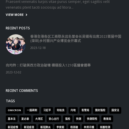
Praesent venenatis turpis vitae purus semper, eget sagittis velit
venenatis ptent taciti sociosqu ad litora…
VIEW MORE
RECENT POSTS
香港全港各区工商联永远名誉会长吴锡有出席2023首届中国
(深圳)乡村振兴产业博览会开幕式
2023-12-18
向均羚：打破美西方政治破壞 積極投入1210區議會選舉
2023-12-02
RECENT COMMENTS
TAGS
OMICRON
一国两制
习近平
何柏良
内地
医管局
围封强检
国安法
基本法
复必泰
大湾区
安心出行
强检
快测
快测阳性
教育局
新冠疫情
新冠疫苗
新冠肺炎
李家超
杨润雄
林郑月娥
核酸检测