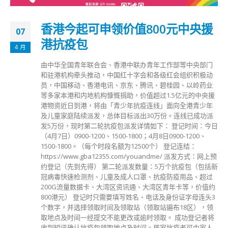
香港今起可申领价值800元中央援
07
港抗疫包
4 月
由中华全国青年联合会、香港中联办青年工作部等中央部门
和驻港机构牵头推动，中国红十字会和各级红会组织积极动
员，中国移动、香港电讯、京东、腾讯、碧桂园、以岭药业
等多家本港和内地机构慷慨捐助，价值超过1.5亿元的中央援
港物资近日到港，将由「青少年抗疫连线」面向全港青少年
及儿童家庭陆续派发，总体目标派出30万份。连线已成功派
发5万份，现时第二轮抗疫包派发详情如下： 登记时间：今日
（4月7日）0900-1200、1500-1800；4月8日0900-1200、
1500-1800。（每个时段名额为12500个） 登记连结：
https://www.gba12355.com/youandme/ 派发方式：网上预
约登记（先到先得） 第二轮派发数量：5万个抗疫包（包括新
冠病毒快速检测剂、儿童及成人口罩、抗疫防疫用品、超过
200G流量数据卡、大湾区资讯通、大湾区青年卡等，价值约
800港元） 登记时只需要填写姓名、电话及身份证字母连头3
个数字，并选择领取时间及领取站（领取站遍布18区），领
取地点及时间㇐经提交不能更改或逾时领取。 成功登记者将
收到短讯确认抗疫包领取地点及时间。居家抗疫者可由家人