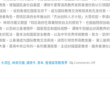
抹黑候選人涉選舉舞弊 文: 朱家健
教育，增强国民身份自豪感，谭铁牛更寄语高教界发挥香港优势以引领国际
18
2023-11-30
大成就，，谈到香港在国家支持下，成为国际教育交流枢纽具有先发优势，
进者角色。而特区政府去年推出的「杰出创科人才计划」大受欢迎，申请
：打破美西方政治破壞 積極投入
香港公院探访明起无须
區議會選舉
。 林郑月娥又期望「特区政府在尊重院校自主的原则下，也鼓励院校协助
图睇清最新安排
02
育，以至树立香港情怀、国家观念和国际视野。 谭铁牛则提出对高教界的
2023-01-31
生的宪法、基本法和国家安全教育，以及中华优秀传统教育。其次，坚持
踴躍投票
进取，让香港成为国际教育交流高地，进而引领世界高教发展。 第三是把
30
大事，善用中央公布的一系列惠港政策，主动对接国家需求，服务香港社
,
大湾区
,
林郑月娥
,
谭铁牛
,
青年
,
香港高等教育界
Comments Off