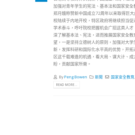
式
加强对青年学生的宪法、基本法和国家安全
2023-12-
郑月娥称赞新中国成立72周年以来取得巨
校陆续于内地开校，特区政府将继续担当促
向均羚
1210
学术泰斗，呼吁院校把握机会广招这类人才
2023-12-
深了解基本法、宪法，进而推展国家安全教
望，一是坚持立德树人的原则，加强对大学
選舉日
新，发挥科研和国际化水平高的优势，开拓
2023-11-
区这千载难逢的机遇，看大局、谋大计、成
盼，贡献国家所需。
By
Peng Bowen
新聞
国家安全教育
READ MORE...