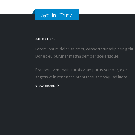
Get In Touch
ABOUT US
Lorem ipsum dolor sit amet, consectetur adipiscing elit.
Donec eu pulvinar magna semper scelerisque.
Praesent venenatis turpis vitae purus semper, eget
sagittis velit venenatis ptent taciti sociosqu ad litora…
VIEW MORE