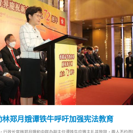
动林郑月娥谭铁牛呼吁加强宪法教育
香港全港各区工商联永远名誉
選舉日踴躍投票 文: 朱家健
会长吴锡有出席2023首届中国
2023-11-30
(深圳)乡村振兴产业博览会开幕
动，行政长官林郑月娥和中联办副主任谭铁牛应邀主礼并致辞，两人不约而