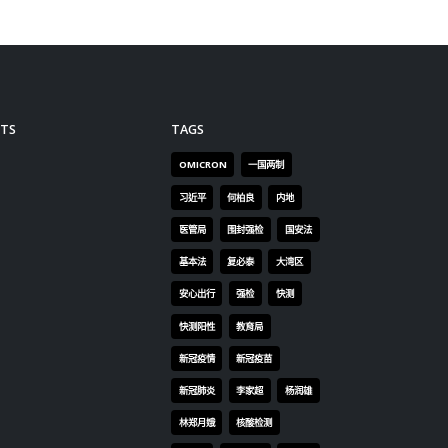
TS
TAGS
OMICRON
一国两制
习近平
何柏良
内地
医管局
围封强检
国安法
基本法
复必泰
大湾区
安心出行
强检
快测
快测阳性
教育局
新冠疫情
新冠疫苗
新冠肺炎
李家超
杨润雄
林郑月娥
核酸检测