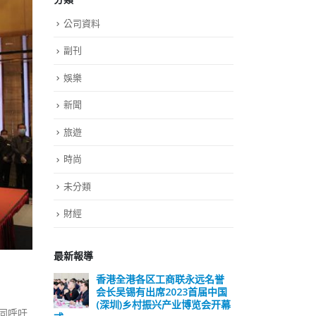
公司資料
副刊
娛樂
新聞
旅遊
時尚
未分類
財經
最新報導
香港全港各区工商联永远名誉
選舉日踴躍投票
会长吴锡有出席2023首届中国
2023-11-30
(深圳)乡村振兴产业博览会开幕
同呼吁