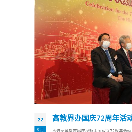
高教界办国庆72周年活
22
9 月
香港高等教育界庆祝新中国成立72周年活