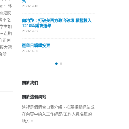
式
抹黑候選人涉選
。 林
2023-12-18
2023-11-30
香港院
者不乏
向均羚：打破美西方政治破壞 積極投入
预约一
香
1210區議會選舉
学生加
图
2023-12-02
三点期
2023
守正创
選舉日踴躍投票
握大湾
2023-11-30
会所
關於我們
關於這個網站
這裡是個適合自我介紹、推薦相關網站或
在內容中納入工作經歷/工作人員名單的
地方。