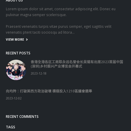
venenatis ptent taciti sociosqu ad litora…
VIEW MORE
RECENT POSTS
香港全港各区工商联永远名誉会长吴锡有出席2023首届中国
(深圳)乡村振兴产业博览会开幕式
2023-12-18
向均羚：打破美西方政治破壞 積極投入1210區議會選舉
2023-12-02
RECENT COMMENTS
TAGS
OMICRON
一国两制
习近平
何柏良
内地
医管局
围封强检
国安法
基本法
复必泰
大湾区
安心出行
强检
快测
快测阳性
教育局
新冠疫情
新冠疫苗
新冠肺炎
李家超
杨润雄
林郑月娥
核酸检测