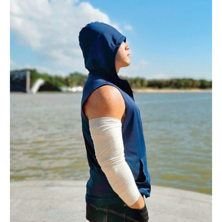
果
汁
感
叹
假
新
闻
令
警
队
打
击〉
中