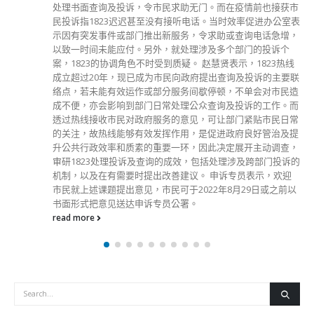
为。香港是法治社会，任何人都不应以身试法。鼓吹悼念凶手
等同支持恐怖主义，更会煽动更多仇恨和分化，最终只会破坏
社会秩序，危害公共安全，威胁每一位香港市民。警方呼吁市
民大众必须理智、认清事实，绝对不能姑息、美化暴力，更不
能让下一代被失实资讯、歪理等误导而误入歧途，更甚者成为
恐怖分子。 香港警方重申，网络世界并非无法可依，大部分
现实世界用以防止罪行的法例均适用于互联网世界。根据《刑
事罪行条例》第九及第十条，任何人作出、企图作出、准备作
出或与任何人串谋作出具煽动意图的作为即属犯罪，一经定罪
可被判处罚款5000元及监禁2年。 资料来源：东网
read more
分類
公司資料
副刊