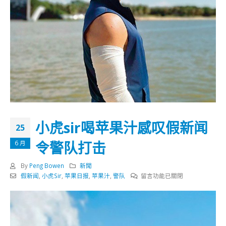
小虎sir喝苹果汁感叹假新闻
25
令警队打击
6 月
By
Peng Bowen
新聞
在
假新闻
,
小虎Sir
,
苹果日报
,
苹果汁
,
警队
留言功能已關閉
〈小
虎
sir
喝
苹