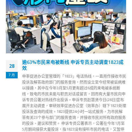
香港国安处接手调查涉孤狼式恐袭案 香港国安
04
处：凶徒受失实资讯及煽动言论影响
7 月
香港警方今日（4日）表示，国安处昨日接手调查7月1日在铜
锣湾轩尼诗道555号对开发生的一宗企图谋杀及自杀案，案中
凶手用刀刺伤一名男警后自残身亡。警方初步调查发现凶徒受
到失实资讯及煽动性言论激化而策动「孤狼式恐怖袭击」，但
不会排除任何可能性。国安处现正积极全方位调查案件，包括
凶手有否同党，是否被煽动而犯案，幕后是否有人支持或操控
等。 香港警方表示，留意到案发后网上不断有人鼓吹要以不
同方式悼念杀人不遂的凶手，甚至有家长带同年幼孩童进行悼
念，意图美化、浪漫化、英雄化甚至合理化凶手企图谋杀的冷
血行为，警方强调今次事件是公然挑战法律的严重违法暴力行