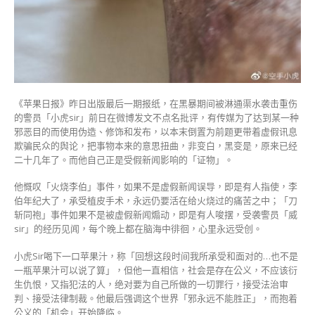
《苹果日报》昨日出版最后一期报纸，在黑暴期间被淋通渠水袭击重伤
的警员「小虎sir」前日在微博发文不点名批评，有传媒为了达到某一种
邪恶目的而使用伪造、修饰和发布，以本末倒置为前题更带着虚假讯息
欺骗民众的舆论，把事物本来的意思扭曲，非变白，黑变是，原来已经
二十几年了。而他自己正是受假新闻影响的「证物」。
他慨叹「火烧李伯」事件，如果不是虚假新闻误导，即是有人指使，李
伯年纪大了，承受植皮手术，永远仍要活在给火烧过的痛苦之中；「刀
斩同袍」事件如果不是被虚假新闻煽动，即是有人唆摆，受袭警员「威
sir」的经历见闻，每个晚上都在脑海中徘徊，心里永远受创。
小虎Sir喝下一口苹果汁，称「回想这段时间我所承受和面对的…也不是
一瓶苹果汁可以说了算」，但他一直相信，社会是存在公义，不应该衍
生仇恨，又指犯法的人，绝对要为自己所做的一切罪行，接受法治审
判、接受法律制裁。他最后强调这个世界「邪永远不能胜正」，而抱着
公义的「机会」开始降临。