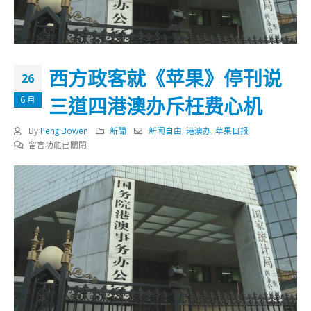
西方政客就《苹果》停刊说
26
三道四港澳办斥枉费心机
6 月
By
Peng Bowen
新聞
新闻自由
,
港澳办
,
苹果日报
在
留言功能已關閉
〈西
方
政
客
就
《苹
果》
停
刊
说
三
道