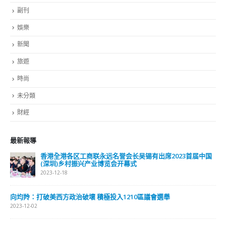
RECENT COMMENTS
TAGS
OMICRON
一国两制
习近平
何柏良
内地
医管局
围封强检
国安法
基本法
复必泰
大湾区
安心出行
强检
快测
快测阳性
教育局
新冠疫情
新冠疫苗
新冠肺炎
李家超
杨润雄
林郑月娥
核酸检测
梁振英
死亡个案
消费券
疫情
疫情记者会
疫苗
确诊
科兴
立法会
立法会选举
第五波疫情
聂德权
警方
输入个案
通关
邓炳强
长者
阳性
陈肇始
陈茂波
香港
香港国安法
© Copyright 2019. All Rights Reserved.