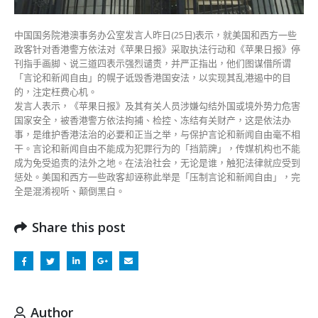
四
港
中国国务院港澳事务办公室发言人昨日(25日)表示，就美国和西方一些
澳
政客针对香港警方依法对《苹果日报》采取执法行动和《苹果日报》停
办
刊指手画脚、说三道四表示强烈谴责，并严正指出，他们图谋借所谓
斥
「言论和新闻自由」的幌子诋毁香港国安法，以实现其乱港遏中的目
枉
的，注定枉费心机。
费
发言人表示，《苹果日报》及其有关人员涉嫌勾结外国或境外势力危害
心
国家安全，被香港警方依法拘捕、检控、冻结有关财产，这是依法办
机〉
事，是维护​​香港法治的必要和正当之举，与保护言论和新闻自由毫不相
中
干。言论和新闻自由不能成为犯罪行为的「挡箭牌」，传媒机构也不能
成为免受追责的法外之地。在法治社会，无论是谁，触犯法律就应受到
惩处。美国和西方一些政客却诬称此举是「压制言论和新闻自由」，完
全是混淆视听、颠倒黑白。
Share this post
Author