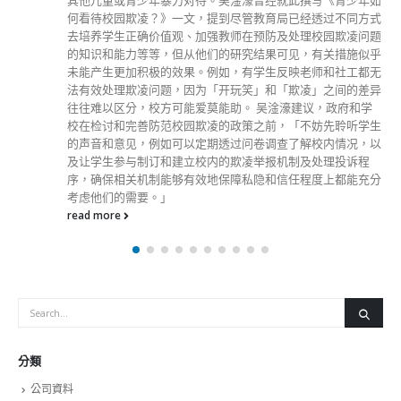
Get In Touch
ABOUT US
Lorem ipsum dolor sit amet, consectetur adipiscing elit. Donec eu
pulvinar magna semper scelerisque.
Praesent venenatis turpis vitae purus semper, eget sagittis velit
venenatis ptent taciti sociosqu ad litora…
VIEW MORE
RECENT POSTS
香港全港各区工商联永远名誉会长吴锡有出席2023首届中国
(深圳)乡村振兴产业博览会开幕式
2023-12-18
向均羚：打破美西方政治破壞 積極投入1210區議會選舉
2023-12-02