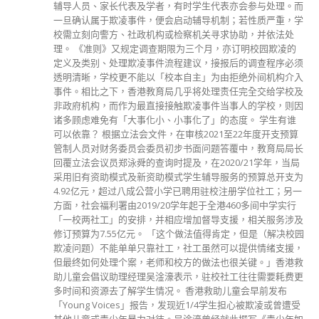
最新報導
3首届中国
選舉日踴躍投票 文: 朱家健
2023-11-30
抹黑候選人涉選舉舞弊 文: 朱家健
2023-11-30
香港公院探访明起无须预约一图睇清最新安排
2023-01-31
關於我們
關於這個網站
這裡是個適合自我介紹、推薦相關網站或在內容中納入工作經歷/工作人
員名單的地方。