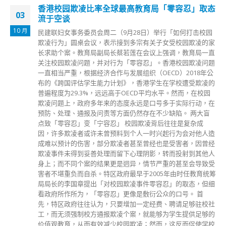
香港“新冠康复码”有效期半年 逾期后二维码呈现红
19
色外框提示
4 月
港府今日(19日)推出“新冠康复码”，卫生署卫生防护中心总监
徐乐坚表示，由于疫苗通行证于本月30日将进入第二阶段，康
复者届时可用康复或感染证明，作为疫苗通行证之用；而今日
起市民可于网上申请取得康复纪录二维码，亦可到“智方便”或
“E健通”应用程式取得有关二维码，并可储存至“安心出行”内。
徐即场解释如何登记，指市民首先在有关记录系统中，同意有
关收集个人资料的声明，之后在输入资料时，在身份证明文件
的部分要选择向政府呈报确诊时，所使用的同一身份证明文件
才可；在完成整个登记后，就可取得康复纪录及二维码。他提
醒，康复二维码的有效期为康复日子后的180天，之后就会失
效，“安心出行”内该二维码亦会有红色外框框住，届时康复者
就要打针，以符合疫苗通行证安排。 另外，在今日开始发出
的隔离令，亦会自动附有康复纪录二维码，有效日期同样为康
复当天计起的180天。
read more