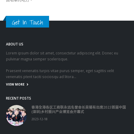
Get In Touch
ABOUT US
Lorem ipsum dolor sit amet, consectetur adipiscing elit. Donec eu
pulvinar magna semper scelerisque.
Praesent venenatis turpis vitae purus semper, eget sagittis velit
venenatis ptent taciti sociosqu ad litora…
VIEW MORE
RECENT POSTS
香港全港各区工商联永远名誉会长吴锡有出席2023首届中国
(深圳)乡村振兴产业博览会开幕式
2023-12-18