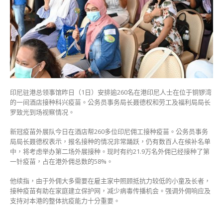
获
安
排
接
种
科
兴
反
响
印尼驻港总领事馆昨日（1日）安排逾260名在港印尼人士在位于铜锣湾
热
的一间酒店接种科兴疫苗。公务员事务局长聂德权和劳工及福利局局长
烈
罗致光到场视察情况。
或
举
新冠疫苗外展队今日在酒店帮260多位印尼佣工接种疫苗。公务员事务
办
局局长聂德权表示，报名接种的情况非常踊跃，仍有数百人在候补名单
第
中，将考虑举办第二场外展接种。现时有约21.9万名外佣已经接种了第
二
一针疫苗，占在港外佣总数的58%。
场
外
他续指，由于外佣大多需要在雇主家中照顾抵抗力较低的小童及长者，
展
接种疫苗有助在家庭建立保护网，减少病毒传播机会。强调外佣响应及
接
支持对本港的整体抗疫能力十分重要。
种〉
中