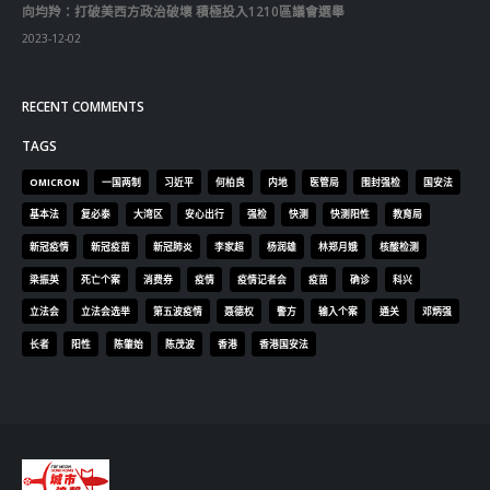
向均羚：打破美西方政治破壞 積極投入1210區議會選舉
2023-12-02
RECENT COMMENTS
TAGS
OMICRON
一国两制
习近平
何柏良
内地
医管局
围封强检
国安法
基本法
复必泰
大湾区
安心出行
强检
快测
快测阳性
教育局
新冠疫情
新冠疫苗
新冠肺炎
李家超
杨润雄
林郑月娥
核酸检测
梁振英
死亡个案
消费券
疫情
疫情记者会
疫苗
确诊
科兴
立法会
立法会选举
第五波疫情
聂德权
警方
输入个案
通关
邓炳强
长者
阳性
陈肇始
陈茂波
香港
香港国安法