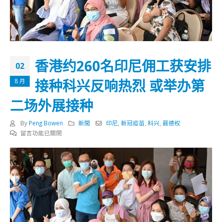
香港约260名印尼佣工获安排
02
接种科兴反响热烈 或举办第
8 月
二场外展接种
By
Peng Bowen
新聞
印尼
,
新冠疫苗
,
科兴
,
聂德权
在
留言功能已關閉
〈香
港
约
260
名
印
尼
佣
工