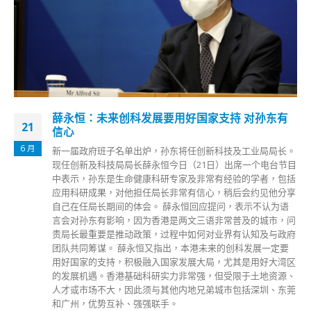
薛永恒：未来创科发展要用好国家支持 对孙东有
21
信心
6 月
新一届政府班子名单出炉，孙东将任创新科技及工业局局长。
现任创新及科技局局长薛永恒今日（21日）出席一个电台节目
中表示，孙东是生命健康科研专家及非常有经验的学者，包括
应用科研成果，对他担任局长非常有信心，稍后会约见他分享
自己在任局长期间的体会。 薛永恒回应提问，表示不认为语
言会对孙东有影响，因为香港是两文三语非常普及的城市，问
责局长最重要是推动政策，过程中如何对业界有认知及与政府
团队共同筹谋。 薛永恒又指出，本港未来的创科发展一定要
用好国家的支持，积极融入国家发展大局，尤其是用好大湾区
的发展机遇。香港基础科研实力非常强，但受限于土地资源、
人才或市场不大，因此须与其他内地兄弟城市包括深圳、东莞
和广州，优势互补、强强联手。