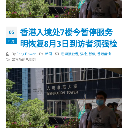
香港入境处7楼今暂停服务
05
明恢复8月3日到访者须强检
8 月
By
Peng Bowen
新聞
密切接触者
,
强检
,
暂停
,
香港疫情
在
留言功能已關閉
〈香
港
入
境
处
7
楼
今
暂
停
服
务