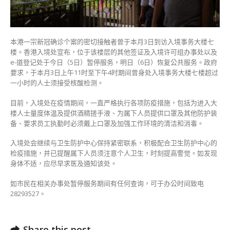
明
恢
复
8
本港一宗新冠确诊个案的密切接触者曾于本月3日到访入境事务大楼七
月
楼。香港入境处宣布，位于该楼层的其他签证及入境许可组办事处以及
3
e-道登记处于今日（5日）暂停服务，明日（6日）恢复公共服务。政府
日
要求，于本月3日上午11时至下午4时期间曾身处入境事务大楼七楼超过
到
一小时的人士须接受核酸检测。
访
目前，入境处在疫情期间，一直严格执行各项防疫措施，包括为进入大
者
楼人士量度体温及提供酒精搓手液、为属下人员提供口罩及其他防护装
须
备、要求员工执勤时必须戴上口罩及加强工作环境的清洁和消毒。
强
检〉
入境处会继续与卫生防护中心保持紧密联系，积极配合卫生防护中心的
中
检疫措施，并已提醒属下人员须注意个人卫生，时刻提高警觉。如发现
身体不适，应尽早求医及通知该处。
如市民在相关办事处暂停服务期间有任何查询，可于办公时间致电
28293527。
Share this post