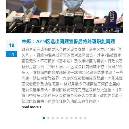
林郑：2019区选出问题宣誓后将处理职能问题
19
政府早前完成修例要求全体区议员宣誓，港岛区本月10日「打
9 月
头阵」，最终14名完成宣誓的反对派区议员，其中7名被裁定
宣誓无效，不符拥护《基本法》及效忠特区的要求。行政长官
林郑月娥今日（19日）表示，区议会目前残缺不存，只剩200
多人，查找缘由便会发现是源于2019年区议会选举出现了一些
问题，她认为要等新界、九龙区议员都完成宣誓后，才能处理
区议会运作及功能问题。 林郑月娥今早视察位于湾仔会展的
选委会选举票站，指现阶段要首先完成区议员分批宣誓，才知
道当中有多少名在任区议员符合公职人员要求，政府才会着手
处理区议会余下约两年任期的功能及运作问题。
read more