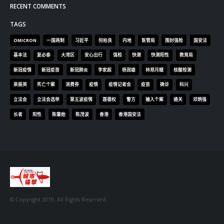
RECENT COMMENTS
TAGS
OMICRON
一国两制
习近平
何柏良
内地
医管局
围封强检
国安法
基本法
复必泰
大湾区
安心出行
强检
快测
快测阳性
教育局
新冠疫情
新冠疫苗
新冠肺炎
李家超
杨润雄
林郑月娥
核酸检测
梁振英
死亡个案
消费券
疫情
疫情记者会
疫苗
确诊
科兴
立法会
立法会选举
第五波疫情
聂德权
警方
输入个案
通关
邓炳强
长者
阳性
陈肇始
陈茂波
香港
香港国安法
© Copyright 2019. All Rights Reserved.