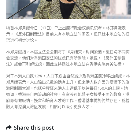
未
有
本
地
特首林郑月娥今日（17日）早上出席行政会议前见记者。林郑月娥表
立
示，《反外国制裁法》目前未有本地立法时间表，但已就本地立法的框
法
架进行初步讨论。
时
间
林郑月娥指，本届立法会会期将于10月结束，时间紧迫。近日与不同商
表〉
会交流，他们对香港国安法的忧虑已有所消除。她说，《反外国制裁
中
法》或会再引起忧虑，因此支持透过本地立法在香港实施有关法律。
对于本港人口跌1.2%，人口下跌由自然减少及香港居民净移出组成，林
郑月娥表示，人口输出总数的确有上升，但来港人数亦因为疫情下的旅
游限制而大减，包括单程证来港人士远低于以往每日150人的上限。她
强调，香港是自由流动的社会，有家长可能想子女接受不同的教育，港
府亦有做吸纳、挽留和培育人才的工作。香港基本优势仍然存在，随着
融入粤港澳大湾区发展，相信可以吸引更多人才。
Share this post