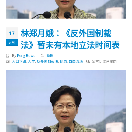
林郑月娥︰《反外国制裁
17
法》暂未有本地立法时间表
8 月
By
Peng Bowen
新聞
在
人口下跌
,
人才
,
反外国制裁法
,
忧虑
,
自由流动
留言功能已關閉
〈林
郑
月
娥
︰
《反
外
国
制
裁
法》
暂