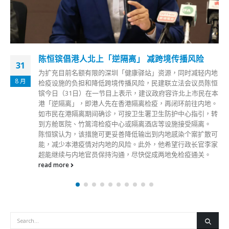
陈恒镔倡港人北上「逆隔离」 减跨境传播风险
31
为扩充目前名额有限的深圳「健康驿站」资源，同时减轻内地
8 月
检疫设施的负担和降低跨境传播风险，民建联立法会议员陈恒
镔今日（31日）在一节目上表示，建议政府容许北上市民在本
港「逆隔离」，即港人先在香港隔离检疫，再闭环前往内地。
如市民在港隔离期间确诊，可按卫生署卫生防护中心指引，转
到方舱医院、竹篙湾检疫中心或隔离酒店等设施接受隔离。
陈恒镔认为，该措施可更妥善降低输出到内地感染个案扩散可
能，减少本港疫情对内地的风险。此外，他希望行政长官李家
超能继续与内地官员保持沟通，尽快促成两地免检疫通关。
read more