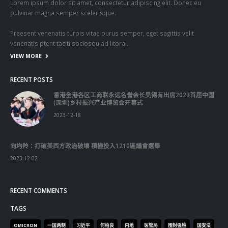
Lorem ipsum dolor sit amet, consectetur adipiscing elit. Donec eu
pulvinar magna semper scelerisque.
Praesent venenatis turpis vitae purus semper, eget sagittis velit
venenatis ptent taciti sociosqu ad litora…
VIEW MORE
RECENT POSTS
香港全港各区工商联永远名誉会长吴锡有出席2023首届中国
(深圳)乡村振兴产业博览会开幕式
2023-12-18
向均羚：打破美西方政治破壞 積極投入1210區議會選舉
2023-12-02
RECENT COMMENTS
TAGS
OMICRON
一国两制
习近平
何柏良
内地
医管局
围封强检
国安法