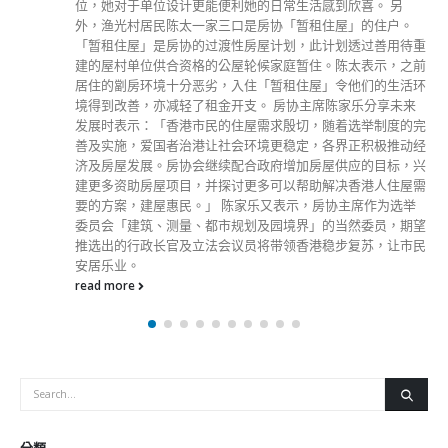
位，她对于单位设计更能便利她的日常生活感到欣喜。 另
外，渔光村居民陈太一家三口是房协「暂租住屋」的住户。
「暂租住屋」是房协的过渡性房屋计划，此计划透过善用待重
建的屋村单位供合资格的公屋轮候家庭暂住。陈太表示，之前
居住的劏房环境十分恶劣，入住「暂租住屋」令他们的生活环
境得到改善，亦减轻了租金开支。 房协主席陈家乐分享未来
发展时表示：「香港市民的住屋需求殷切，随着选举制度的完
善及实施，爱国者治港让社会环境更稳定，各界正积极推动经
济及房屋发展。房协会继续配合政府增加房屋供应的目标，兴
建更多资助房屋项目，并探讨更多可以帮助解决香港人住屋需
要的方案，建屋惠民。」 陈家乐又表示，房协主席作为选举
委员会「建筑、测量、都市规划及园境界」的当然委员，期望
推选出的行政长官及立法会议员将带领香港稳步复苏，让市民
安居乐业。
read more
分類