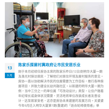
陈家乐探屋村冀政府让市民安居乐业
13
刚于本月初续任房协主席的陈家乐昨日(12日)到明华大厦一期
9 月
及渔光村探访居民，了解他们对居住环境及屋村服务的意见。
房协一直以协助解决市民的住屋需要为工作目标，推行各种房
屋项目，并致力建设长幼共融社区。以新建的明华大厦一期为
例，当中三分之一的单位属「可改动设计」类型，让住户随着
年纪增长或身体状况需要，灵活地将单位改装成长者友善设
计，达至居家安老，这亦是房协未来建屋的发展方向。关婆婆
今年6月迁入明华大厦第1期(重建)的「适合轮椅使用者」单