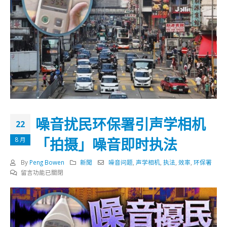
噪音扰民环保署引声学相机
22
「拍摄」噪音即时执法
8 月
By
Peng Bowen
新聞
噪音问题
,
声学相机
,
执法
,
效率
,
环保署
在
留言功能已關閉
〈噪
音
扰
民
环