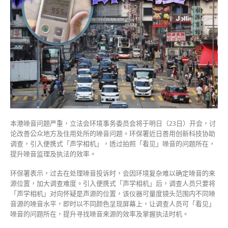
保
署
引
声
学
相
机
「拍
摄」
噪
音
即
本港噪音问题严重，立法会环境事务委员会将于明日（23日）开会，讨
时
论改善公众地方及住用处所的噪音问题。环保署近日善用创新科技协助
执
调查，引入便携式「声学相机」，透过拍照「看见」噪音的问题所在，
法〉
提升噪音监理及执法的效率。
中
环保署表示，过去在处理噪音投诉时，会因环境复杂难以确定噪音的来
源位置，加大调查难度。引入便携式「声学相机」后，调查人员只要将
「声学相机」对向怀疑是声源的位置，该仪器可量度镜头范围内不同噪
音源的噪音水平，即时以不同颜色呈现屏幕上，让调查人员可「看见」
噪音的问题所在，提升寻找噪音来源的效率及掌握执法时机。