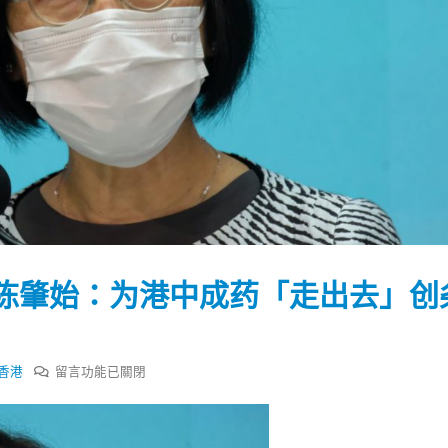
陈肇始：为港中成药「走出去」创
在
香港
留言功能已關閉
〈粤
踴躍投票 文: 朱家健
香港全港各区工商联永
会长吴锡有出席2023首
30
出
(深圳)乡村振兴产业博
台