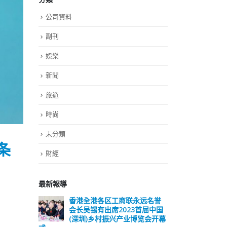
公司資料
副刊
娛樂
新聞
旅遊
時尚
未分類
条
財經
最新報導
远名誉
選舉日踴躍投票 文: 朱家健
香
届中国
会长
2023-11-30
览会开幕
(深