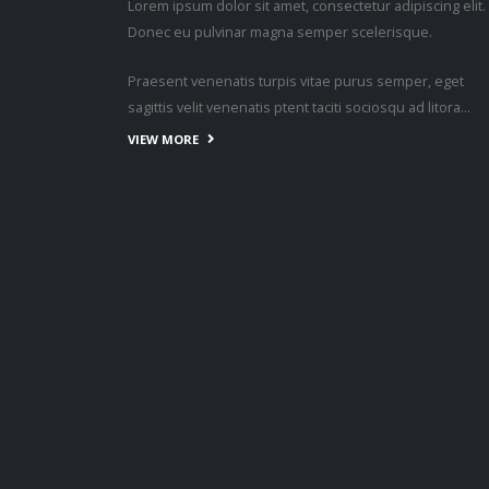
Lorem ipsum dolor sit amet, consectetur adipiscing elit.
Donec eu pulvinar magna semper scelerisque.
Praesent venenatis turpis vitae purus semper, eget
sagittis velit venenatis ptent taciti sociosqu ad litora…
VIEW MORE