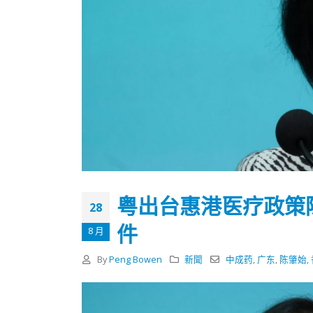
粤出台惠港医疗政策
28
件
8 月
By
Peng Bowen
新聞
中成药
,
广东
,
陈肇始
,
香港全港各区工商联永远名誉
選舉日
会长吴锡有出席2023首届中国
2023-11-
(深圳)乡村振兴产业博览会开幕