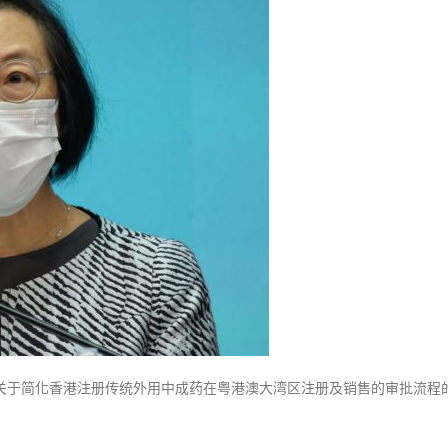
式
選人涉選舉舞弊 文: 朱家健
惠
2023-12-18
30
港
医
向均羚：打破美西方政治破壞 積
香港公院探访明起无须预约一
1210區議會選舉
疗
图睇清最新安排
2023-12-02
政
2023-01-31
策
選舉日踴躍投票
陈
2023-11-30
肇
始：
为
港
中
成
药
「走
出
布关于简化香港注册传统外用中成药在粤港澳大湾区注册及销售的审批流程
去」
创