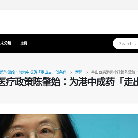
未分類
主頁
策陈肇始：为港中成药「走出去」创条件
新聞
粤出台惠港医疗政策陈肇始
医疗政策陈肇始：为港中成药「走