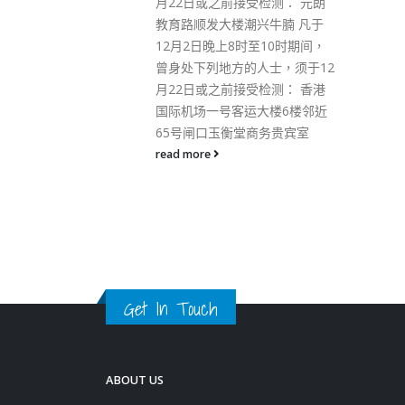
检测： 元朗
求外国实施所谓“制裁”，企图里
兴牛腩 凡于
应外合，与想危害国家安全的本
至10时期间，
地媒体或组织，连成一线，煽动
人士，须于12
仇恨。邓炳强表示，特区政府会
检测： 香港
加强搜集国家安全和反恐情报，
大楼6楼邻近
持续调查涉嫌危害国家安全的人
商务贵宾室
和组织，完成23条立法，订立网
络安全法例，加强青少年国家安
全意识。
read more
Get In Touch
ABOUT US