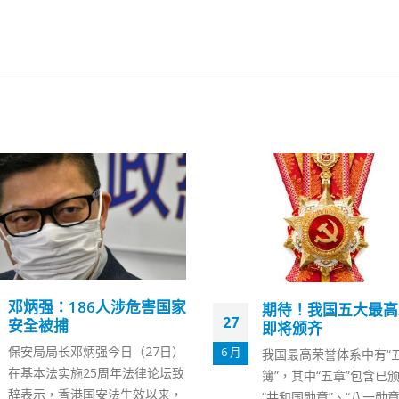
粤港合作严打海上走
期待！我国五大最高荣誉
30
缉撞翻水警船只罪犯
即将颁齐
9 月
警队痛失英才，水警总区
我国最高荣誉体系中有“五章一
督察林婉仪上周六（25日
簿”，其中“五章”包含已颁授过的
期间乘的截击艇在沙洲遭
“共和国勋章”、“八一勋章”、“友