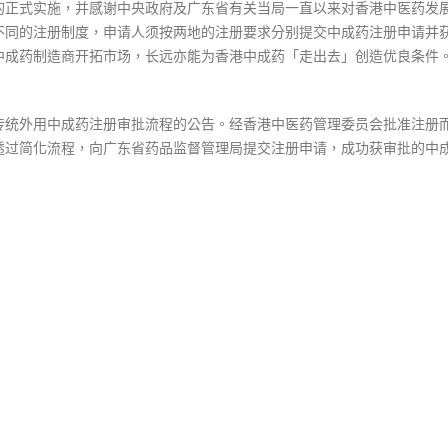
条
的正式实施，并感谢中央政府及广东省有关当局一直以来对香港中医药发
件〉
不同的注册制度，申请人须按两地的注册要求分别提交中成药注册申请并
中
中成药制造商开拓市场，长远亦能为香港中成药「走出去」创造优良条件
传统外用中成药注册审批流程的公告。经香港中医药管理委员会批准注册
透过简化流程，向广东省药品监督管理局提交注册申请，成功获审批的中