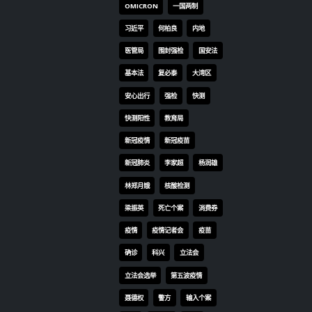
新增
OMICRON
一国两制
日(
习近平
何柏良
内地
7男
医管局
围封强检
国安法
包括
未接
基本法
复必泰
大湾区
打两
安心出行
强检
快测
另2
快测阳性
教育局
分别
9,
新冠疫情
新冠疫苗
0.
新冠肺炎
李家超
杨润雄
中，
林郑月娥
核酸检测
表示
病人
梁振英
死亡个案
消费券
31
疫情
疫情记者会
疫苗
等，
确诊
科兴
立法会
爱医
者为
立法会选举
第五波疫情
未有
聂德权
警方
输入个案
想；