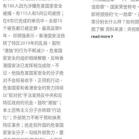
飞恶意撞翻，不幸殉职。
谊勋章”、国家荣誉称号，以及
内地执法部门加强合作，
即将颁授的“七一勋章”。这些勋
上走私活动。 广东省公
章分别长什么样？如何颁授？一
问逾70名内地快艇负责
图了解 资料来源：央视新闻
出撞翻水警船只的罪犯。
read more
方在不同海域及黑点，进
反走私、反偷渡和海上安
动，截查多艘船只盘问负
警方表示，一连多日于全
「犁庭扫穴」行动。截至
警方动员逾4400人，共拘
人，包括17名有黑帮背
涉参与海上走私活动。 
调，行动仍在进行中，会
调严厉执法，打击海上违
和走私集团。
read more