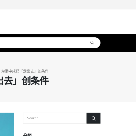
：为港中成药「走出去」创条件
出去」创条件
分類