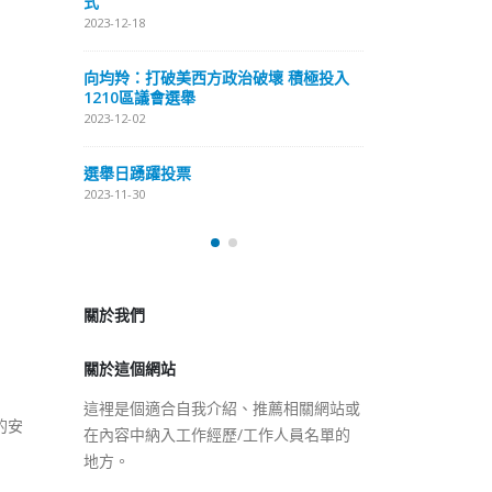
式
抹黑候選人涉選舉舞弊 文: 朱家健
2023-12-18
2023-11-30
極投入
向均羚：打破
香港公院探访明起无须预约一
1210區議會
图睇清最新安排
2023-12-02
2023-01-31
選舉日踴躍投
2023-11-30
關於我們
關於這個網站
這裡是個適合自我介紹、推薦相關網站或
在內容中納入工作經歷/工作人員名單的
地方。
的安