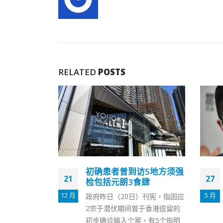
RELATED
POSTS
访5地方须强
邓炳强：186人涉危害国家
27
27
肆
安全被捕
5 月
）刊宪，指因应
保安局局长邓炳强今日（27日）
6 月
于香港逗留的
在基本法实施25周年法律论坛致
，有5个指明
辞表示，香港国安法生效以来，