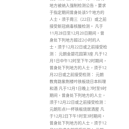
测公告，要求
有186人因为涉嫌危害国家安全
该5个地方的
被捕，有115人和5间公司被控；
22日）或之前
在8宗已完成的审讯中，全部10
检测。 凡于
个被告都已被定罪，最高监禁9
20日期间，曾
年。 邓炳强表示，香港国安法扭
2小时的人
转了特区2019年的乱局，鼓吹
日或之前接受检
“港独”的行为不断减少，危害国
第3座 凡于12
家安全的组织相继解散，反映香
下午2时期间，
港国安法已发挥相当成效。不
人士，须于12
过，他指危害国家安全的分子绝
检测： 元朗
对不会轻易收手，正伺机行动，
板烧日本料理
危害国家和香港安全的势力持续
日晚上7时至9时
以“软对抗”手法宣扬反中央和反
地方的人士，
特区政府的讯息，鼓吹“港独”；
之前接受检测：
本土恐怖主义分子亦转趋“行动
板烧居酒屋 凡
化”；外部势力不断干预和抹黑
时至3时期间，
特区事务；逃走到外国的危害国
人士，须于12
家安全分子，勾结外部势力，要