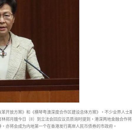
式
市
選人涉選舉舞弊 文: 朱家健
2023-12-18
政
30
府
向均羚：打破美西方政治破壞 積
拟
香港公院探访明起无须预约一
1210區議會選舉
下
图睇清最新安排
2023-12-02
月
2023-01-31
来
選舉日踴躍投票
港
2023-11-30
发
行
离
岸
人
民
币
债
改革开放方案》和《横琴粤澳深度合作区建设总体方案》，不少业界人士
券〉
官林郑月娥今日（8）到立法会回应议员质询时提到，港深两地金融合作将
中
券，亦将会成为内地第一个在香港发行离岸人民币债券的市政府。