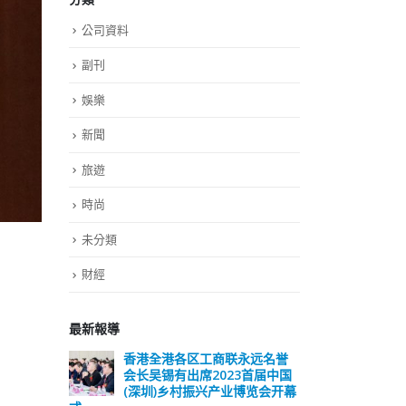
公司資料
副刊
娛樂
新聞
旅遊
時尚
未分類
財經
最新報導
远名誉
選舉日踴躍投票 文: 朱家健
香
届中国
会长
2023-11-30
览会开幕
(深