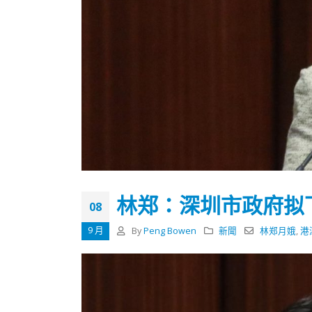
林郑：深圳市政府拟
08
9 月
By
Peng Bowen
新聞
林郑月娥
,
港
香港全港各区工商联永远名誉
選舉日
会长吴锡有出席2023首届中国
2023-11-
(深圳)乡村振兴产业博览会开幕