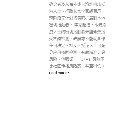
入服务前设立地区康健站，有助
台湾经机场抵
及早提供以地区为本的基层医疗
李家超表示，
健康服务，扭转现时‘重治疗、轻
码扩展到本地
预防’的医疗体制和观念。” 西贡
家超指，本港染
地区康健站除提供基本服务外，
者未能全数接
亦为轮候人工膝关节手术人士提
亦不能就此作
供自我管理计划。计划有助这些
抵港人士可充
人士在等待进行手术期间维持膝
有助精准计算
关节的一定功能，以保障其日常
3+4」风险不
生活质素，同时提升日后手术的
，甚至稍低。
成效。康健站亦引入智能运动器
材和科技，协助市民主动管理健
康状况，并与中医诊所暨教研中
心协作提供天灸服务，在基层医
疗层面推广中西医的疾病预防服
务。 西贡地区康健站主中心位于
将军澳宝林村宝宁楼三楼，首两
个服务点设于厚德村，其余四个
服务点将于今年年底至明年一月