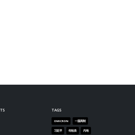
计划，
为资助学校改善或修葺设施以保
所的
本
障学校的卫生环境，包括为学校
「安
法律制
厕所内的蹲厕换成座厕、更换手
会显
强推动
动水龙头为自动感应水龙头等。
记录
，除了以
杨润雄提到，自2017年7月至
扩大
就绪，
2021年9月底，全港共有13项公
「室
，以更
营学校重置或原址重建/扩建计
read
容向学
划相继完工，总建筑成本超过
明白守
51.5亿元。同期，教育局亦已为
生活中
另外9个项目申请拨款及进行跟
学校际
进工作，其中七个共涉及15.7亿
中学生
元的项目预计可于2024年或之前
明法创
完成，余下两个项目可望在短期
励他们
内获立法会财务委员会通过拨
想法。
款。
港成功
read more
概念，