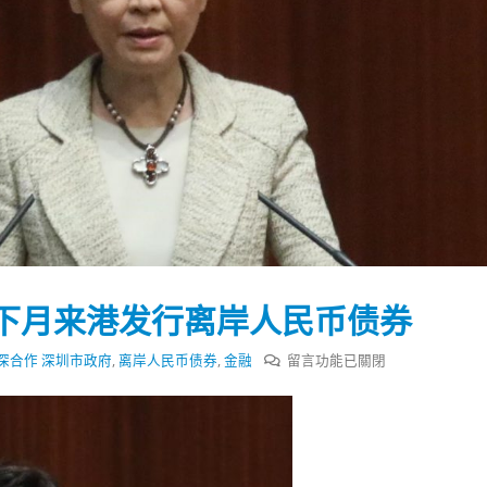
下月来港发行离岸人民币债券
在
深合作 深圳市政府
,
离岸人民币债券
,
金融
留言功能已關閉
〈林
郑：
踴躍投票 文: 朱家健
香港全港各区工商联永
深
会长吴锡有出席2023首
30
圳
(深圳)乡村振兴产业博