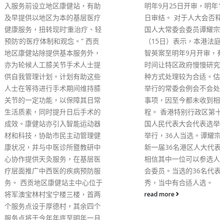
明年9月25日开审，明年11月21
过剧团在全港各区小学进
日审结。 对于人大会否释法，全
演出，以生动有趣的内容
国人大常委会委员谭耀宗今日
学生法治的基本概念，从
（15日）表示，本港法庭推迟黎
他们守法的意识。中学生
智英案至明年9月开审，有很多
律政司支持香港政策研究
时间让特区政府慢慢研究，用何
2020/21学年推出「中
种方式处理较为合适。估计本月
教育先导计划」，邀请一
举行的常委会例会不会处理释法
担任导师，以及法律学生
事项，因至今都未收到相关议
生出任活动大使，通过讲
程。 香港特别行政区第十四届全
戏和小组讨论，让中学生
国人民代表大会代表选举于今日
解法治的核心概念。 律
举行，36人当选。谭耀宗表示，
助教师预备法治教材，例
新一届36名港区人大代表之中，
基本法基金会制作的「法
相信其中一位可以参选人大常委
本法网上教育资源中心」
会委员。当选的36名代表都很优
一系列以《宪法》、《基
秀，当中有合适人选。
和法治为主题的教材，供
read more
师在教学时灵活运用。律
时支持励进教育中心与教
作，为中小学教师举办「