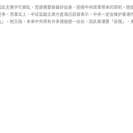
因此无需手忙脚乱，而是需要装备好自身，迎接中央政策带来的契机。她
竞争。而事实上，中证监副主席方星海日前曾表示，中央一定会维护香港
丸」。她又指，未来中央将有许多措施逐一出台，因此香港要「自强」，