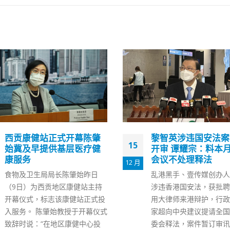
黎智英涉违国安法案明年
郑若骅：香港会以多
04
开审 谭耀宗：料本月人大
活动向青少年推广法
会议不处理释法
9 月
青少年的法律意识值得关
乱港黑手、壹传媒创办人黎智英
政司司长郑若骅资深大律
涉违香港国安法，获批聘英国御
（4日）发表网志称，在
用大律师来港辩护，行政长官李
会开展多元活动，继续向
家超向中央建议提请全国人大常
灌输正确的法治观念。 
委会释法，案件暂订审讯40日，
绍，今年2月，律政司已