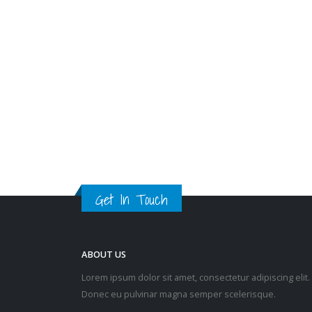
底陆续在健明村、尚德村、翠林
村和景林村投入服务。 有关西贡
地区康健站的资讯，可浏览
www.dhc.gov.hk，或致电西贡
地区康健站热线2701 3407查
询。
read more