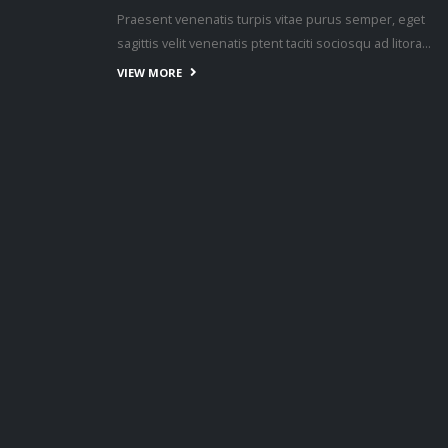
Get In Touch
ABOUT US
Lorem ipsum dolor sit amet, consectetur adipiscing elit.
Donec eu pulvinar magna semper scelerisque.
Praesent venenatis turpis vitae purus semper, eget
sagittis velit venenatis ptent taciti sociosqu ad litora…
VIEW MORE