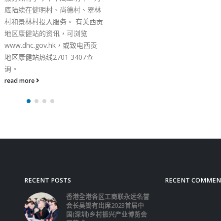
律、巩固法治」教师培训
内容涵盖《宪法》、《基
法》、国家安全、香港的
度及法治等议题，从而加
法治教育。 在新的学年
上的活动，律政司已准备
推出「明法．传法」计划
有趣的形式、更丰富的内
生推广法治。为了令学生
法的重要性和法律在日常
的应用，律政司将举办小
法律常识问答比赛。至于
方面，律政司亦会举办「
未来」短片创作比赛，鼓
发挥创意，分享对法治的
郑若骅强调，法治作为香
的基石，推广正确的法治
人人有责。