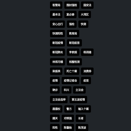
TS
TAGS
OMICRON
一国两制
习近平
何柏良
内地
医管局
围封强检
国安法
基本法
复必泰
大湾区
安心出行
强检
快测
快测阳性
教育局
新冠疫情
新冠疫苗