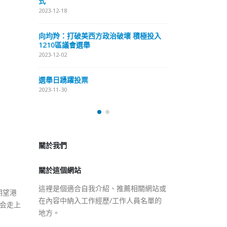
式
抹黑候選人涉選舉舞弊 文: 朱家健
2023-12-18
2023-11-30
極投入
向均羚：打破
香港公院探访明起无须预约一
1210區議會
图睇清最新安排
2023-12-02
2023-01-31
選舉日踴躍投
2023-11-30
關於我們
關於這個網站
這裡是個適合自我介紹、推薦相關網站或
在內容中納入工作經歷/工作人員名單的
地方。
期望港
会走上