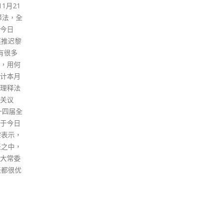
行巡回
杨润雄表示，自2017年暑假起，
苗，
教导小
教育局陆续为「火柴盒式」小学
103
而培养
校舍进行改善工程，聚焦处理此
第三
方面，
类旧式校舍的问题。改善工程已
累计
所于
经全部完成，涵盖共24所校舍，
剂次
学生法治
总开支达7,000万元。教育局额
种第
些律师
外预留了10亿元，为600多所按
79.
和毕业
昔日规划标准兴建的资助学校校
二针
座、游
舍进行小型改装工程项目，让学
疫苗
正确理
校可以更灵活地运用现有校舍空
民已
政司也协
间。 此外，教育局预留了20亿
至1
如透过
元并设立专责队伍，为有需要的
以接
治及基
资助学校加快安装升降机，建设
时，
，提供
无障碍校园。同时，由2018/19
儿童
本法》
学年起为公营学校提供经常「空
指，
中学老
调设备津贴」，并为未备有空调
岁的
政司同
设备的合资格校舍设施完成安装
政府
育局合
工程。另一方面，自2019冠状病
行的
尊重法
毒病疫情以来，教育局一直加紧
饮及