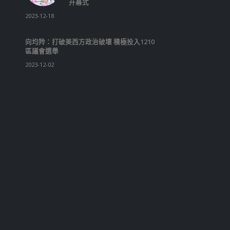
read more
RECENT POSTS
RECENT COMMEN
香港全港各区工商联永远名誉
会长吴锡有出席2023首届中
国(深圳)乡村振兴产业博览会
开幕式
2023-12-18
向均羚：打破美西方政治破壞 積極投入1210
區議會選舉
2023-12-02