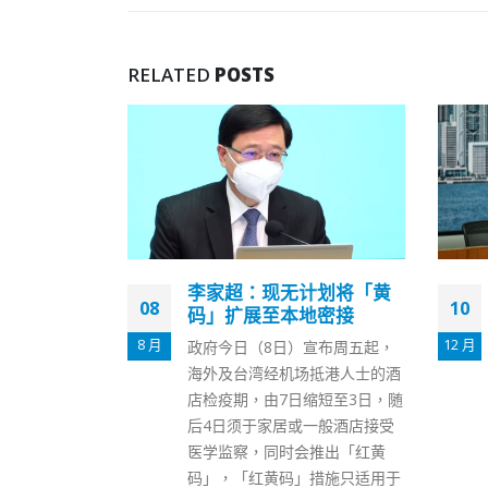
RELATED
POSTS
计划将「黄
西贡康健站正式开幕陈肇
10
15
地密接
始冀及早提供基层医疗健
康服务
12 月
12 月
宣布周五起，
食物及卫生局局长陈肇始昨日
抵港人士的酒
（9日）为西贡地区康健站主持
缩短至3日，随
开幕仪式，标志该康健站正式投
一般酒店接受
入服务。 陈肇始教授于开幕仪式
推出「红黄
致辞时说：“在地区康健中心投
措施只适用于