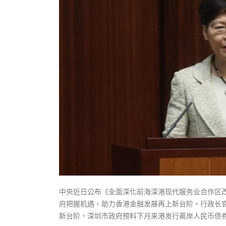
式
抹黑候
2023-12-18
2023-11-
向均羚：打破美西方政治破壞 積極投入
1210區議會選舉
2023-12-02
選舉日踴躍投票
2023-11-30
中央近日公布《全面深化前海深港现代服务业合作区
府把握机遇，助力香港金融发展再上新台阶。行政长
新台阶，深圳市政府预料下月来港发行离岸人民币债