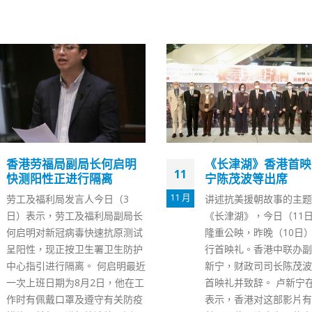
《长津湖》香港首映卢新
多国及地区踏上复常
04
宁陈茂波等出席
港通关仍无期 邱腾
程要审慎
6 月
讲述抗美援朝故事的主题影片
新冠疫情爆发逾两年，全
《长津湖》，今日（11日）在港
国家及地区已走复常之路
隆重公映，昨晚（10日）率先举
放宽入境限制，但香港的
行首映礼。香港中联办副主任卢
路仍遥遥无期，大大打击
新宁，财政司司长陈茂波等出席
巿民日常生活。商务及经
首映礼并致辞。 卢新宁在致辞时
局局长邱腾华今日(4日)
表示，香港对这部影片有大贡