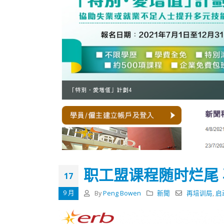
职工盟课程随时烂尾
17
9 月
By
Peng Bowen
新聞
再培训局
,
启
香港全港各区工商联永远名誉
選舉日
会长吴锡有出席2023首届中国
2023-11-
(深圳)乡村振兴产业博览会开幕