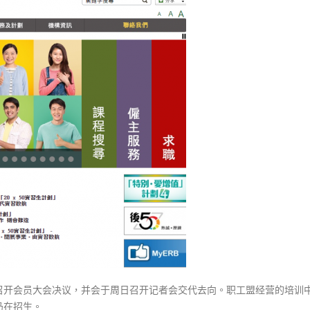
式
盟
選人涉選舉舞弊 文: 朱家健
2023-12-18
课
30
程
向均羚：打破美西方政治破壞 積
随
香港公院探访明起无须预约一
1210區議會選舉
图睇清最新安排
时
2023-12-02
2023-01-31
烂
尾
選舉日踴躍投票
2023-11-30
再
培
训
局：
已
启
动
应
变
方
召开会员大会决议，并会于周日召开记者会交代去向。职工盟经营的培训
案〉
仍在招生。
中