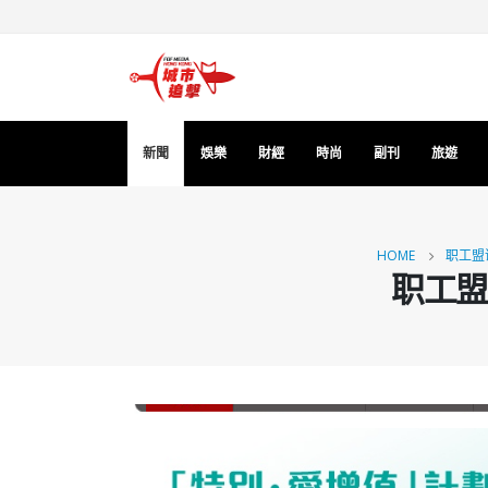
新聞
娛樂
財經
時尚
副刊
旅遊
HOME
职工盟
职工盟