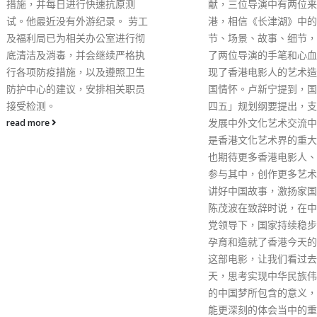
目表示，不同国家逐步开
献，三位导演中有两位来自香
境，香港必然要与各地恢
港，相信《长津湖》中的许多情
来，但通关过程要审慎，
节、场景、故事、细节，都体现
意，因为疫情仍未完全结
了两位导演的手笔和心血，也体
地近期尽力控制疫情，香
现了香港电影人的艺术造诣和家
只顾单方面的利益。 邱
国情怀。卢新宁提到，国家「十
出，香港在疫情下仍能举
四五」规划纲要提出，支持香港
级展览，货物贸易量升至
发展中外文化艺术交流中心，这
六，未来要发展服务贸易
是香港文化艺术界的重大机遇，
在区域内有发展潜力。他
也期待更多香港电影人、文艺家
泰国出席亚太经合组织部
参与其中，创作更多艺术精品，
议，称会议有一定成果，
讲好中国故事，激扬家国情怀。
有意愿共同解决多项问题
陈茂波在致辞时说，在中国共产
高通胀、经济及疫情等。
党领导下，国家持续稳步发展，
read more
孕育和造就了香港今天的繁荣。
这部电影，让我们看过去、望今
天，思考实现中华民族伟大复兴
的中国梦所包含的意义，我们才
能更深刻的体会当中的重要性，