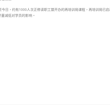
至今日，约有1000人次正修读职工盟开办的再培训局课程，再培训局已启
尽量减低对学员的影响。