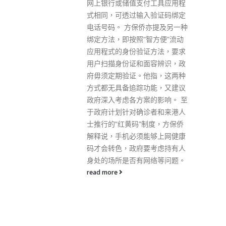
付工具应用程
措施，并每日进行快速抗原测
入验证码绑定
试。他最近没有外游纪录。 劳工
侨亦提及另一种
及福利局已为相关办公室进行彻
“智方便”流动
底清洁及消毒，并会继续严格执
证方法，要求
行各项防疫措施，以及遵照卫生
面容辨识，政
防护中心的建议，安排相关职员
他指，这两种
接受检测。
功能，又建议
read more
案的影响。 至
诊者和来港人
”制度，方保侨
能够上网健康
要考虑持有人
网络等问题。