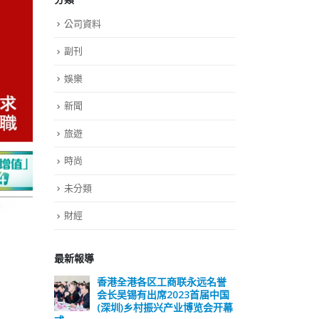
公司資料
副刊
娛樂
新聞
旅遊
時尚
未分類
財經
最新報導
远名誉
選舉日踴躍投票 文: 朱家健
香
届中国
会长
2023-11-30
览会开幕
(深