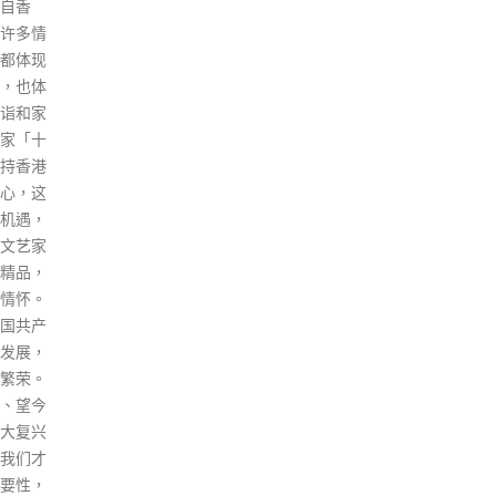
放边
及/或警务处采取联合行动的次
触，
复往
数、检视相关罚则以提高有关人
未来
不能随
士对参与非法燃油转注活动的阻
立德
束，内
吓力，以及探讨更多元化的宣传
领袖
港不能
和公众教育。消防处已经或正在
持各
腾华又指
推行上述相关措施，并会继续在
手，
办国际
消防安全层面加强执法和宣传，
着力
全球第
打击非法燃油转注活动。 申诉专
香港
，形容
员公署提出的第五项建议，是政
的新
早前到
府应探讨引入源头管理改善措施
家。
长会
的可行性，以从供应源头着手打
只有
各国都
击非法燃油转注活动。正如申诉
府，
，包括
专员公署在调查报告中指出，柴
所世
油市场涉及众多业界经营者及持
生积
份者，若要落实建议以期达致从
研究
源头打击非法燃油转注活动之
能力
效，须同时尽量减低对业界的影
兽，
响。申诉专员公署在报告中亦指
大位
出制订有关改善措施有其复杂
州）