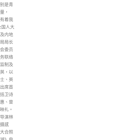
性。 在《危险品条例》（第295
批准
章）下对危险品的规管制度，条
荼，
例原意是以发牌的方式规管危险
港科
品的制造、贮存、运送及使用，
势，
目的是确保过程中的消防安全，
端人
而非就危险品的供应和售卖作出
献。
限制。假如按调查报告的第五项
read
建议引入源头管理措施，例如就
危险品的供应和售卖作出限制，
既不符合《危险品条例》的立法
原意和目的，亦超越其规管范
围，更牵涉对整个危险品规管制
度的重大改动，牵连甚广。 《危
险品条例》所规管的物质类别相
当广泛，当中包括许多市民在日
常生活中广泛应用的消费品。因
此，规范危险品供应和售卖的建
议可能对市民生活和业界营商等
造成不便，未能符合政府「利商