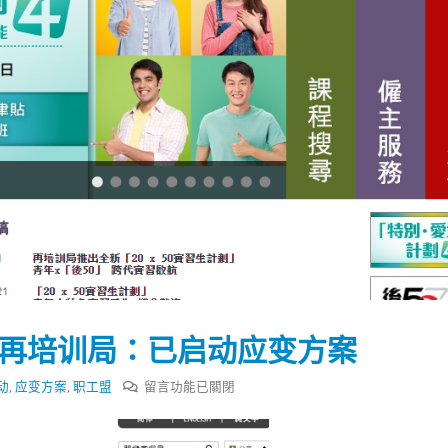
 再培训局：已启动应变方案
在
动
,
应变方案
,
职工盟
留言功能已關閉
踴躍投票 文: 朱家健
香港全港各区工商联永
〈职
会长吴锡有出席2023首
30
(深圳)乡村振兴产业博
工