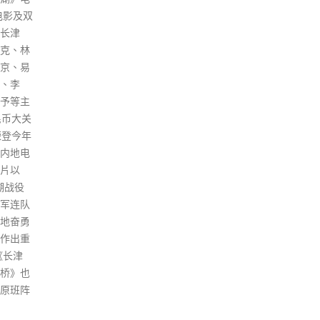
便民」的原则。 另外，柴油分销
商和零售商的规模、营运及操作
模式涉及多层性、多样性及多变
性等复杂因素，提出从供应源头
打击的构思并不切实可行，对遏
止非法燃油转注活动的作用亦有
限；加上有关建议超越《危险品
条例》下对危险品作出规管的原
意和目的，并可能影响市民日常
生活和业界营商，保安局经仔细
考虑后未能接纳调查报告的第五
项建议。同时，保安局会密切留
意相关部门在这方面的工作成
效，并会适时作出检讨。
read more