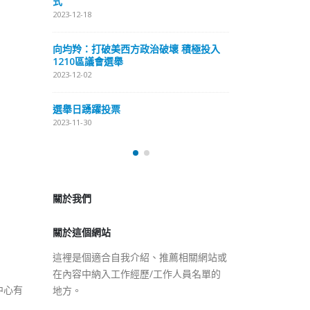
式
抹黑候選人涉選舉舞弊 文: 朱家健
2023-12-18
2023-11-30
極投入
向均羚：打破
香港公院探访明起无须预约一
1210區議會
图睇清最新安排
2023-12-02
2023-01-31
選舉日踴躍投
2023-11-30
關於我們
關於這個網站
這裡是個適合自我介紹、推薦相關網站或
在內容中納入工作經歷/工作人員名單的
地方。
中心有