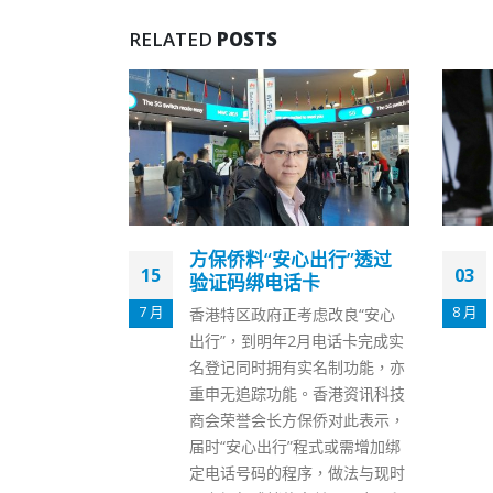
RELATED
POSTS
出行”透过
香港劳福局副局长何启明
03
11
卡
快测阳性正进行隔离
8 月
11 月
虑改良“安心
劳工及福利局发言人今日（3
月电话卡完成实
日）表示，劳工及福利局副局长
名制功能，亦
何启明对新冠病毒快速抗原测试
香港资讯科技
呈阳性，现正按卫生署卫生防护
侨对此表示，
中心指引进行隔离。 何启明最近
程式或需增加绑
一次上班日期为8月2日，他在工
，做法与现时
作时有佩戴口罩及遵守有关防疫