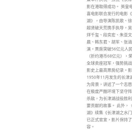
影在港取得成功。 英皇电影及双
喜电影联合发行的电影《长津
湖》，由导演陈凯歌、徐克、林
超贤破天荒携手执导，吴京、易
烊千玺、段奕宏、朱亚文、李
晨、韩东君、胡军、张涵予等主
演，票房突破56亿元人民币大关
（折约港币68亿元），荣登今年
全球卖座冠军，强势挑战内地电
影史上最高票房纪录。影片以
1950年11月发生的长津湖战役
为背景，讲述了一个志愿军连队
在极度严酷环境下坚守阵地奋勇
杀敌，为长津湖战役胜利作出重
要贡献的故事。 此外，《长津
湖》续集《长津湖之水门桥》也
已正式官宣，影片保持了原班阵
容。