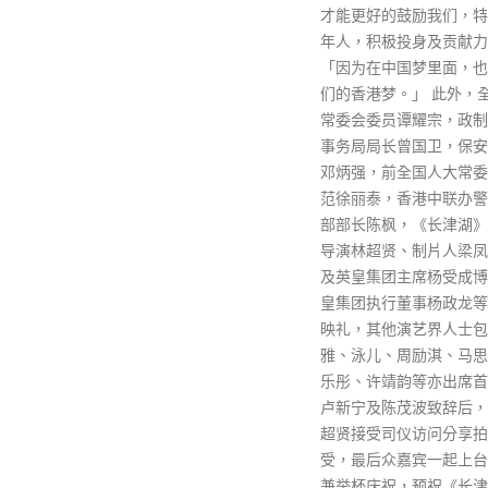
才能更好的鼓励我们，特别是青
年人，积极投身及贡献力量，
「因为在中国梦里面，也有着我
们的香港梦。」 此外，全国人大
常委会委员谭耀宗，政制及内地
事务局局长曾国卫，保安局局长
邓炳强，前全国人大常委会委员
范徐丽泰，香港中联办警务联络
部部长陈枫，《长津湖》监制及
导演林超贤、制片人梁凤英，以
及英皇集团主席杨受成博士、英
皇集团执行董事杨政龙等出席首
映礼，其他演艺界人士包括卫诗
雅、泳儿、周励淇、马思惠、曾
乐彤、许靖韵等亦出席首映礼。
卢新宁及陈茂波致辞后，导演林
超贤接受司仪访问分享拍摄感
受，最后众嘉宾一起上台大合照
兼举杯庆祝，预祝《长津湖》电