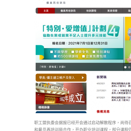
式
抹黑候
2023-12-18
2023-11-
向均羚：打破美西方政治破壞 積極投入
1210區議會選舉
2023-12-02
選舉日踴躍投票
2023-11-30
职工盟执委会据报已经开会通过启动解散程序，尚待
和雇员再培训局合作，开办职业培训课程，部分课程