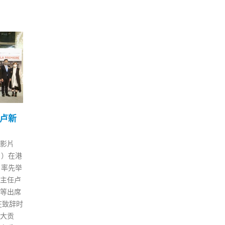
路 香
香港保安局：多举措打击
林
23
07
华：过
非法燃油惟难从源头规管
实
12 月
8 月
申诉专员公署今日（23日）发表
行政
球多个
「政府对非法燃油转注活动的规
到访
，逐步
管」主动调查报告，提出共五项
设施
通关之
建议。保安局回应指，对其中四
校方
经济及
项表示欢迎，即消防处检讨打击
展。
济发展
非法燃油转注特遣队的人手编
月内
在电台节
制、考虑增加突击巡查和与海关
理层