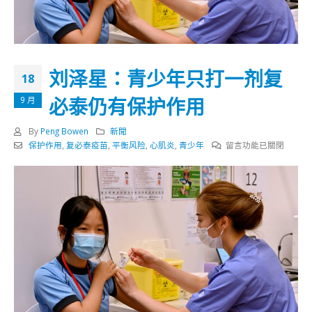
刘泽星：青少年只打一剂复
18
必泰仍有保护作用
9 月
By
Peng Bowen
新聞
在
保护作用
,
复必泰疫苗
,
平衡风险
,
心肌炎
,
青少年
留言功能已關閉
〈刘
泽
星：
青
少
年
只
打
一
剂
复
必