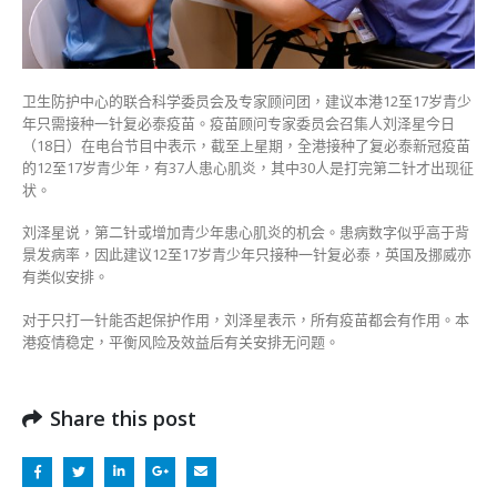
泰
仍
有
保
卫生防护中心的联合科学委员会及专家顾问团，建议本港12至17岁青少
护
年只需接种一针复必泰疫苗。疫苗顾问专家委员会召集人刘泽星今日
作
（18日）在电台节目中表示，截至上星期，全港接种了复必泰新冠疫苗
用〉
的12至17岁青少年，有37人患心肌炎，其中30人是打完第二针才出现征
中
状。
刘泽星说，第二针或增加青少年患心肌炎的机会。患病数字似乎高于背
景发病率，因此建议12至17岁青少年只接种一针复必泰，英国及挪威亦
有类似安排。
对于只打一针能否起保护作用，刘泽星表示，所有疫苗都会有作用。本
港疫情稳定，平衡风险及效益后有关安排无问题。
Share this post