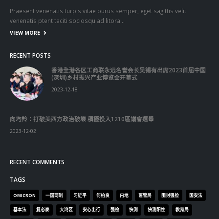
Praesent venenatis turpis vitae purus semper, eget sagittis velit
venenatis ptent taciti sociosqu ad litora…
VIEW MORE
RECENT POSTS
香港全港各区工商联永远名誉会长吴锡有出席2023首届中国
(深圳)乡村振兴产业博览会开幕式
2023-12-18
向均羚：打破美西方政治破壞 積極投入1210區議會選舉
2023-12-02
RECENT COMMENTS
TAGS
OMICRON
一国两制
习近平
何柏良
内地
医管局
围封强检
国安法
基本法
复必泰
大湾区
安心出行
强检
快测
快测阳性
教育局