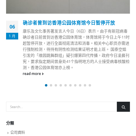
确诊者曾到访香港公园体育馆今日暂停开放
06
康乐及文化事务署发言人今日（6日）表示，由于有新冠病毒
1 月
确诊者日前曾到访香港公园体育馆，体育馆将于今日上午11时
起暂停开放，进行全面彻底清洁和消毒。相关中心职员亦需进
行强制检测，待持有阴性检测结果证明才能上班。 国泰空姐
引发的「维园跳舞群组」疑引爆第四代传播，政府今日凌晨刊
宪，要求指定期间曾身处41个指明地方的人士接受病毒核酸检
测，香港公园体育馆亦上榜。
read more
分類
公司資料