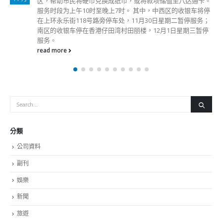
区，帮助市民将硬币兑换成纸币，或将款项储值至八达通卡。
服务时段为上午10时至晚上7时。 其中，中西区的收银车将停
在上环永乐街118号路旁停车处，11月30日星期二暂停服务；
南区的收银车停在香港仔田湾村田丽楼，12月1日星期三暂停
服务。
read more
分類
公司資料
副刊
娛樂
新聞
旅遊