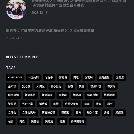
香港全港各区工商联永远名誉会长吴锡有出席2023首届中国
(深圳)乡村振兴产业博览会开幕式
2023-12-18
向均羚：打破美西方政治破壞 積極投入1210區議會選舉
2023-12-02
RECENT COMMENTS
TAGS
OMICRON
一国两制
习近平
何柏良
内地
医管局
围封强检
国安法
基本法
复必泰
大湾区
安心出行
强检
快测
快测阳性
教育局
新冠疫情
新冠疫苗
新冠肺炎
李家超
杨润雄
林郑月娥
核酸检测
梁振英
死亡个案
消费券
疫情
疫情记者会
疫苗
确诊
科兴
立法会
立法会选举
第五波疫情
聂德权
警方
输入个案
通关
邓炳强
长者
阳性
陈肇始
陈茂波
香港
香港国安法