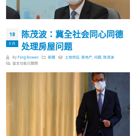
陈茂波：冀全社会同心同德
18
处理房屋问题
9 月
By
Peng Bowen
新聞
土地供应
,
房地产
,
问题
,
陈茂波
在
留言功能已關閉
〈陈
茂
波：
冀
全
社
会
同
心
同
德
处