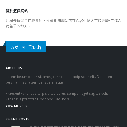
關於這個網站
這裡是個適合自我介紹、推薦相關網站或在內容中納入工作經歷/工作人
員名單的地方。
Get In Touch
ABOUT US
Lorem ipsum dolor sit amet, consectetur adipiscing elit. Donec eu
pulvinar magna semper scelerisque.
Praesent venenatis turpis vitae purus semper, eget sagittis velit
venenatis ptent taciti sociosqu ad litora…
VIEW MORE
RECENT POSTS