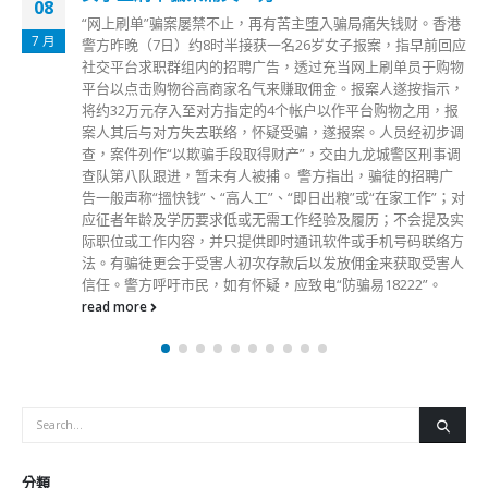
08
“网上刷单”骗案屡禁不止，再有苦主堕入骗局痛失钱财。香港
7 月
警方昨晚（7日）约8时半接获一名26岁女子报案，指早前回应
社交平台求职群组内的招聘广告，透过充当网上刷单员于购物
平台以点击购物谷高商家名气来赚取佣金。报案人遂按指示，
将约32万元存入至对方指定的4个帐户以作平台购物之用，报
案人其后与对方失去联络，怀疑受骗，遂报案。人员经初步调
查，案件列作“以欺骗手段取得财产”，交由九龙城警区刑事调
查队第八队跟进，暂未有人被捕。 警方指出，骗徒的招聘广
告一般声称“搵快钱”、“高人工”、“即日出粮”或“在家工作”；对
应征者年龄及学历要求低或无需工作经验及履历；不会提及实
际职位或工作内容，并只提供即时通讯软件或手机号码联络方
法。有骗徒更会于受害人初次存款后以发放佣金来获取受害人
信任。警方呼吁市民，如有怀疑，应致电“防骗易18222”。
read more
分類