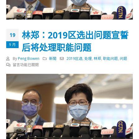
林郑：2019区选出问题宣誓
19
后将处理职能问题
9 月
By
Peng Bowen
新聞
2019区选
,
处理
,
林郑
,
职能问题
,
问题
在
留言功能已關閉
〈林
郑：
2019
区
选
出
问
题
宣
誓
后
将