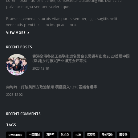
Lorem ipsum dolor sit amet, consectetur adipiscing elit. Donec eu
pulvinar magna semper scelerisque.
Praesent venenatis turpis vitae purus semper, eget sagittis velit
venenatis ptent taciti sociosqu ad litora…
VIEW MORE
RECENT POSTS
香港全港各区工商联永远名誉会长吴锡有出席2023首届中国
(深圳)乡村振兴产业博览会开幕式
2023-12-18
向均羚：打破美西方政治破壞 積極投入1210區議會選舉
2023-12-02
RECENT COMMENTS
TAGS
OMICRON
一国两制
习近平
何柏良
内地
医管局
围封强检
国安法