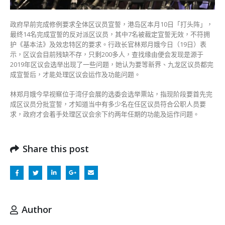
处
理
政府早前完成修例要求全体区议员宣誓，港岛区本月10日「打头阵」，
职
最终14名完成宣誓的反对派区议员，其中7名被裁定宣誓无效，不符拥
能
护《基本法》及效忠特区的要求。行政长官林郑月娥今日（19日）表
问
示，区议会目前残缺不存，只剩200多人，查找缘由便会发现是源于
题〉
2019年区议会选举出现了一些问题，她认为要等新界、九龙区议员都完
中
成宣誓后，才能处理区议会运作及功能问题。
林郑月娥今早视察位于湾仔会展的选委会选举票站，指现阶段要首先完
成区议员分批宣誓，才知道当中有多少名在任区议员符合公职人员要
求，政府才会着手处理区议会余下约两年任期的功能及运作问题。
Share this post
Author