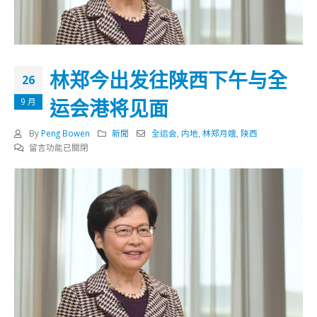
林郑今出发往陕西下午与全
26
运会港将见面
9 月
By
Peng Bowen
新聞
全运会
,
内地
,
林郑月娥
,
陕西
在
留言功能已關閉
〈林
郑
今
出
发
往
陕
西
下
午
与
全