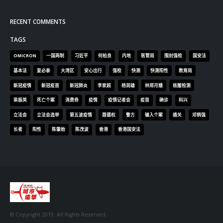
RECENT COMMENTS
TAGS
OMICRON
一国两制
习近平
何柏良
内地
医管局
围封强检
国安法
基本法
复必泰
大湾区
安心出行
强检
快测
快测阳性
教育局
新冠疫情
新冠疫苗
新冠肺炎
李家超
杨润雄
林郑月娥
核酸检测
梁振英
死亡个案
消费券
疫情
疫情记者会
疫苗
确诊
科兴
立法会
立法会选举
第五波疫情
聂德权
警方
输入个案
通关
邓炳强
长者
阳性
陈肇始
陈茂波
香港
香港国安法
© Copyright 2019. All Rights Reserved.