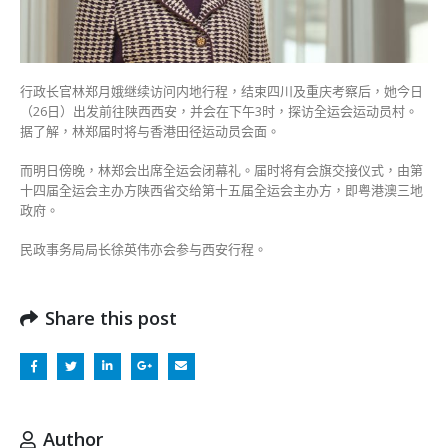
运
会
港
将
行政长官林郑月娥继续访问内地行程，结束四川及重庆考察后，她今日
见
（26日）出发前往陕西西安，并会在下午3时，探访全运会运动员村。
面〉
据了解，林郑届时将与香港田径运动员会面。
中
而明日傍晚，林郑会出席全运会闭幕礼。届时将有会旗交接仪式，由第
十四届全运会主办方陕西省交给第十五届全运会主办方，即粤港澳三地
政府。
民政事务局局长徐英伟亦会参与西安行程。
Share this post
Author