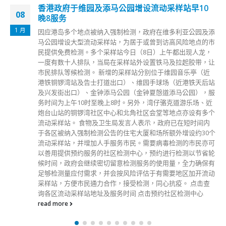
香港政府于维园及添马公园增设流动采样站早10
08
晚8服务
1 月
因应港岛多个地点被纳入强制检测，政府在维多利亚公园及添
马公园增设大型流动采样站，为居于或曾到访高风险地点的市
民提供免费检测。多个采样站今日（8日）上午都出现人龙，
一度有数十人排队，当局在采样站外设置铁马及拉起胶带，让
市民排队等候检测。 新增的采样站分别位于维园音乐亭（近
港铁铜锣湾站及告士打道出口）、维园手球场（近港铁天后站
及兴发街出口）、金钟添马公园（金钟夏慤道添马公园），服
务时间为上午10时至晚上8时。另外，湾仔骆克道游乐场、近
炮台山站的铜锣湾社区中心和北角社区会堂等地点亦设有多个
流动采样站。 食物及卫生局发言人表示，政府已在短时间内
于各区被纳入强制检测公告的住宅大厦和场所额外增设约30个
流动采样站，并增加人手服务市民。需要病毒检测的市民亦可
以善用提供预约服务的社区检测中心，预约进行检测以节省轮
候时间，政府会继续密切留意检测服务的使用量，全力确保有
足够检测量应付需求，并会按风险评估于有需要地区加开流动
采样站，方便市民通力合作，接受检测，同心抗疫。 点击查
询各区流动采样站地址及服务时间 点击预约社区检测中心
read more