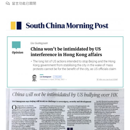
在
留言功能已關閉
〈外
交
部
驻
香
港
公
署
特
派
员
刘
光
源
在
《南
华
早
报》
发
表