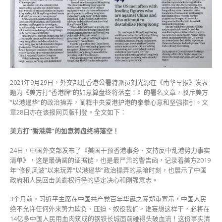
署
名
文
章
《美
方
打
“香
港
2021年9月29日，外交部驻香港公署特派员刘光源在《南华早报》发表
牌”
题为《美方打“香港牌”的如意算盘终将落空！》的署名文章，驳斥美方
的
“以港遏华”的政治操弄，阐释中央爱港护港的拳拳心意和坚强指引。文
如
章28日亦在该报网页版刊登。全文如下：
意
算
美方打“香港牌”的如意算盘终将落空！
盘
24日，中国外交部发布了《美国干预香港事务、支持反中乱港势力事实
终
清单》，这是最确凿的证据链，也是最严肃的警告函，记录着美方2019
将
年“修例风波”以来玩弄“以港遏华”政治操弄的黑暗时刻，也展示了中国
落
政府和人民回击美霸权行径的坚定决心和刚强意志。
空！》〉
中
3个月前，习近平主席在中国共产党百年华诞之际郑重宣示，中国人民
绝不允许任何外来势力欺负、压迫、奴役我们，谁妄想这样干，必将在
14亿多中国人民用血肉筑成的钢铁长城面前碰得头破血流！这份事实清