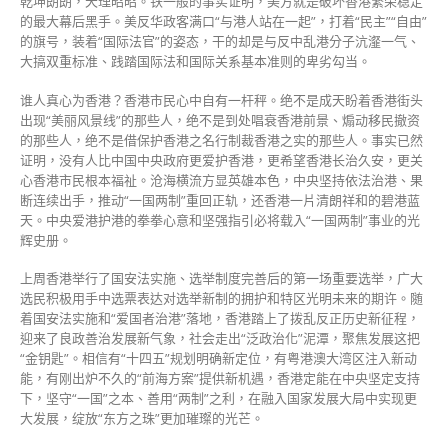
乾坤朗朗，天理昭昭。铁一般的事实证明，美方就是破坏香港繁荣稳定
的最大幕后黑手。美反华政客满口“与港人站在一起”，打着“民主”“自由”
的旗号，装着“国际法官”的姿态，干的却是与反中乱港分子沆瀣一气、
大搞双重标准、践踏国际法和国际关系基本准则的卑劣勾当。
谁人真心为香港？香港市民心中自有一杆秤。绝不是成天盼着香港街头
出现“美丽风景线”的那些人，绝不是到处唱衰香港前景、煽动移民撤资
的那些人，绝不是借保护香港之名行制裁香港之实的那些人。事实已然
证明，没有人比中国中央政府更爱护香港，更希望香港长治久安，更关
心香港市民根本福祉。沧海横流方显英雄本色，中央坚持依法治港、果
断连续出手，推动“一国两制”重回正轨，还香港一片清朗祥和的碧港蓝
天。中央爱港护港的拳拳心意和坚强指引必将载入“一国两制”事业的光
辉史册。
上周香港举行了国安法实施、选举制度完善后的第一场重要选举，广大
选民积极用手中选票表达对选举新制的拥护和特区光明未来的期许。随
着国安法实施和“爱国者治港”落地，香港踏上了拨乱反正历史新征程，
迎来了良政善治发展新气象，社会走出“泛政治化”泥潭，聚焦发展这把
“金钥匙”。相信有“十四五”规划明确新定位，有粤港澳大湾区注入新动
能，有刚出炉不久的“前海方案”提供新机遇，香港定能在中央坚定支持
下，坚守“一国”之本、善用“两制”之利，在融入国家发展大局中实现更
大发展，绽放“东方之珠”更加璀璨的光芒。