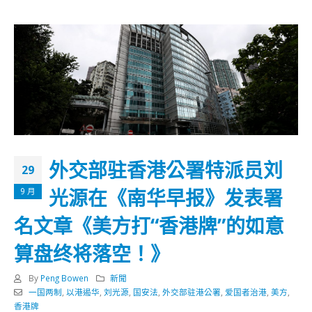
外交部驻香港公署特派员刘
29
光源在《南华早报》发表署
9 月
名文章《美方打“香港牌”的如意
算盘终将落空！》
By
Peng Bowen
新聞
一国两制
,
以港遏华
,
刘光源
,
国安法
,
外交部驻港公署
,
爱国者治港
,
美方
,
香港牌