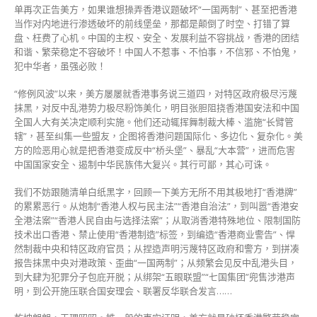
单再次正告美方，如果谁想操弄香港议题破坏“一国两制”、甚至把香港
当作对内地进行渗透破坏的前线堡垒，那都是颠倒了时空、打错了算
盘、枉费了心机。中国的主权、安全、发展利益不容挑战，香港的团结
和谐、繁荣稳定不容破坏！中国人不惹事、不怕事，不信邪、不怕鬼，
犯中华者，虽强必败！
“修例风波”以来，美方屡屡就香港事务说三道四，对特区政府极尽污蔑
抹黑，对反中乱港势力极尽粉饰美化，明目张胆阻挠香港国安法和中国
全国人大有关决定顺利实施。他们还动辄挥舞制裁大棒、滥施“长臂管
辖”，甚至纠集一些盟友，企图将香港问题国际化、多边化、复杂化。美
方的险恶用心就是把香港变成反中“桥头堡”、暴乱“大本营”，进而危害
中国国家安全、遏制中华民族伟大复兴。其行可鄙，其心可诛。
我们不妨跟随清单白纸黑字，回顾一下美方无所不用其极地打“香港牌”
的累累恶行。从炮制“香港人权与民主法”“香港自治法”，到叫嚣“香港安
全港法案”“香港人民自由与选择法案”；从取消香港特殊地位、限制国防
技术出口香港、禁止使用“香港制造”标签，到编造“香港商业警告”、悍
然制裁中央和特区政府官员；从捏造声明污蔑特区政府和警方，到拼凑
报告抹黑中央对港政策、歪曲“一国两制”；从频繁会见反中乱港头目，
到大肆为犯罪分子包庇开脱；从绑架“五眼联盟”“七国集团”兜售涉港声
明，到公开施压联合国安理会、联署反华联合发言……