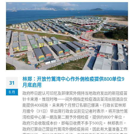
徐英伟冀港青加强对国家认知更好融入湾区发展
03
民政事务局局长徐英伟今日（3日）在一个活动致辞时表示，
10 月
在中央支持下，香港社会逐渐恢复秩序和安宁，政府总部及特
首办外的水马已经移除。他期望未来的日子可以加强年轻一代
对国家的认知，让青年能更好地融入大湾区的发展。 徐英伟
指出，大湾区及国家改革开放下的发展战略，为香港带来很大
机遇，令本港青年能有更加多元化的发展。
read more