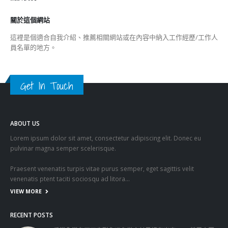
Get In Touch
ABOUT US
Lorem ipsum dolor sit amet, consectetur adipiscing elit. Donec eu
pulvinar magna semper scelerisque.
Praesent venenatis turpis vitae purus semper, eget sagittis velit
venenatis ptent taciti sociosqu ad litora…
VIEW MORE
RECENT POSTS
香港全港各区工商联永远名誉会长吴锡有出席2023首届中国
(深圳)乡村振兴产业博览会开幕式
2023-12-18
向均羚：打破美西方政治破壞 積極投入1210區議會選舉
2023-12-02