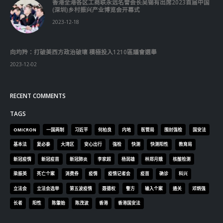
RECENT COMMENTS
TAGS
OMICRON
一国两制
习近平
何柏良
内地
医管局
围封强检
国安法
基本法
复必泰
大湾区
安心出行
强检
快测
快测阳性
教育局
新冠疫情
新冠疫苗
新冠肺炎
李家超
杨润雄
林郑月娥
核酸检测
梁振英
死亡个案
消费券
疫情
疫情记者会
疫苗
确诊
科兴
立法会
立法会选举
第五波疫情
聂德权
警方
输入个案
通关
邓炳强
长者
阳性
陈肇始
陈茂波
香港
香港国安法
© Copyright 2019. All Rights Reserved.