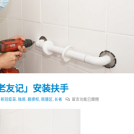
老友记」安装扶手
在
,
新冠疫苗
,
独居
,
聂德权
,
观塘区
,
长者
留言功能已關閉
〈聂
德
踴躍投票 文: 朱家健
香港全港各区工商联永
权
会长吴锡有出席2023首
30
探
(深圳)乡村振兴产业博