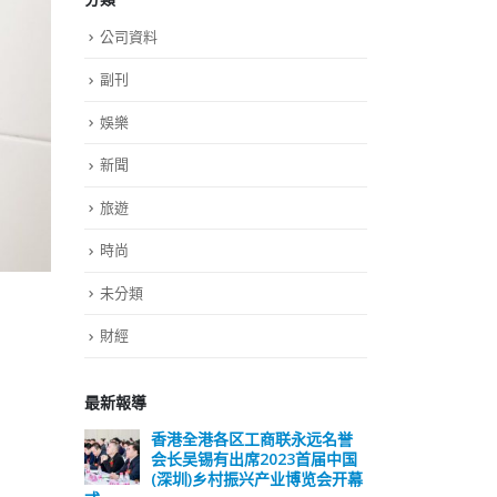
公司資料
副刊
娛樂
新聞
旅遊
時尚
未分類
財經
最新報導
远名誉
選舉日踴躍投票 文: 朱家健
香
届中国
会长
2023-11-30
览会开幕
(深