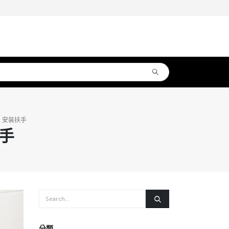
」安装扶手
手
分類