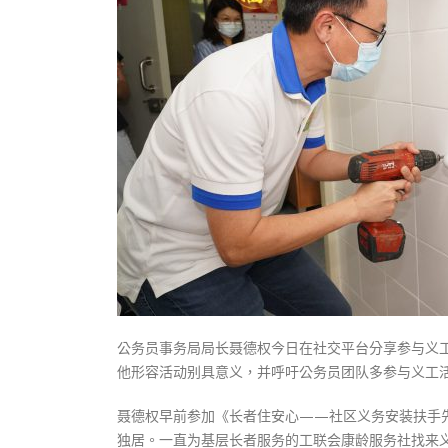
式
抹黑候
2023-12-18
2023-11-
向均羚：打破美西方政治破壞 積極投入
1210區議會選舉
2023-12-02
選舉日踴躍投票
2023-11-30
公务员事务局局长聂德权今日在社交平台分享参与义
他形容活动别具意义，并呼吁公务员团队多参与义工
聂德权早前参加《长者住安心——社区义务安装扶手
独居。一直为基层长者服务的工联会康龄服务社找来