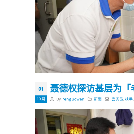
聂德权探访基层为「
01
10 月
By
Peng Bowen
新聞
公务员
,
扶手
香港全港各区工商联永远名誉
選舉日
会长吴锡有出席2023首届中国
2023-11-
(深圳)乡村振兴产业博览会开幕