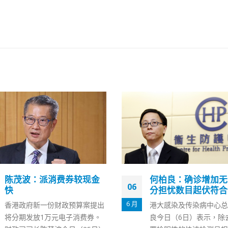
何柏良：确诊增加无需过
梁振英连发三帖阻击
10
分担忧数目起伏符合预期
罗冠聪
12 月
港大感染及传染病中心总监何柏
全国政协副主席、香港前
良今日（6日）表示，除去核酸
振英连日来在社交网站连