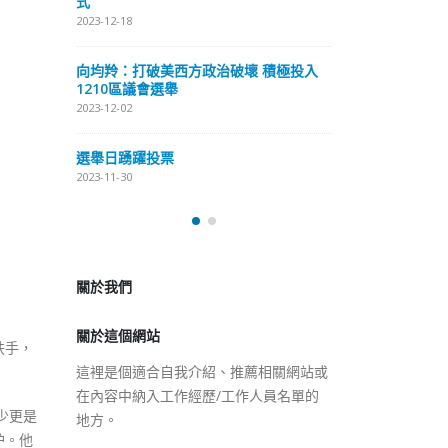
式
抹黑候選人涉選舉舞弊 文: 朱家健
2023-12-18
2023-11-30
極投入
向均羚：打破
香港公院探访明起无须预约一
1210區議會
图睇清最新安排
2023-12-02
2023-01-31
選舉日踴躍投
2023-11-30
關於我們
關於這個網站
這裡是個適合自我介紹、推薦相關網站或
在內容中納入工作經歷/工作人員名單的
扶手，
地方。
少更是
护。他