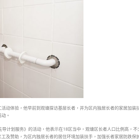
式
访
選人涉選舉舞弊 文: 朱家健
2023-12-18
基
30
层
向均羚：打破美西方政治破壞 積
为
香港公院探访明起无须预约一
1210區議會選舉
「老
图睇清最新安排
2023-12-02
友
2023-01-31
记」
選舉日踴躍投票
安
2023-11-30
装
扶
手〉
中
工活动体验，他早前到观塘探访基层长者，并为区内独居长者的家居加装
活动。
先导计划服务》的活动，他表示在18区当中，观塘区长者人口比例高，不
义工及赞助，为区内独居长者的居住环境加装扶手，加强长者家居防跌保