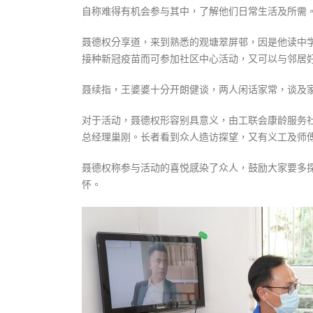
自称难得有机会参与其中，了解他们日常生活及所需
聂德权分享道，来到熟悉的观塘翠屏邨，因是他读中学
接种新冠疫苗而可参加社区中心活动，又可以与邻居
聂续指，王婆婆十分开朗健谈，两人闲话家常，谈及
对于活动，聂德权形容别具意义，由工联会康龄服务社
总经理巢刚。长者看到众人造访探望，又有义工及师
聂德权称参与活动的喜悦感染了众人，鼓励大家要多
怀。