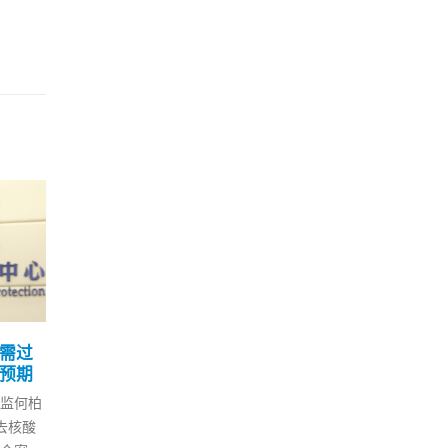
汉奸
香港仔红Van多司机染疫4
国家
08
03
路线明起暂停服务至21日
东
3 月
10 月
特首梁
本港第五波疫情严峻，港铁巴士
中国
发三
多职员中招。香港仔区4条小巴
启动