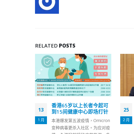
RELATED
POSTS
长者今起可
陈茂波：派消费券较现金
25
06
心即场打针
快
2 月
6 月
，Omicron
香港政府新一份财政预算案提出
区。为应对疫
将分期发放1万元电子消费券。