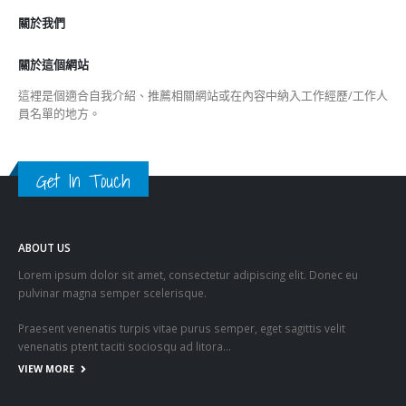
關於我們
關於這個網站
這裡是個適合自我介紹、推薦相關網站或在內容中納入工作經歷/工作人
員名單的地方。
Get In Touch
ABOUT US
Lorem ipsum dolor sit amet, consectetur adipiscing elit. Donec eu
pulvinar magna semper scelerisque.
Praesent venenatis turpis vitae purus semper, eget sagittis velit
venenatis ptent taciti sociosqu ad litora…
VIEW MORE