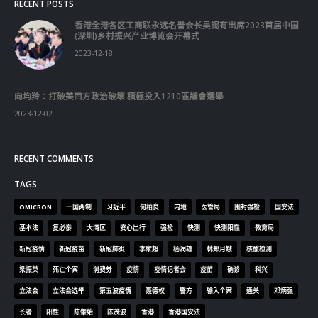
RECENT POSTS
香港全港各区工商联永远名誉会长吴锡有出席2023首届中国
(深圳)乡村振兴产业博览会开幕式
2023-12-18
向均羚：打破美西方政治破壞 積極投入1210區議會選舉
2023-12-02
RECENT COMMENTS
TAGS
OMICRON
一国两制
习近平
何柏良
内地
医管局
围封强检
国安法
基本法
复必泰
大湾区
安心出行
强检
快测
快测阳性
教育局
新冠疫情
新冠疫苗
新冠肺炎
李家超
杨润雄
林郑月娥
核酸检测
梁振英
死亡个案
消费券
疫情
疫情记者会
疫苗
确诊
科兴
立法会
立法会选举
第五波疫情
聂德权
警方
输入个案
通关
邓炳强
长者
阳性
陈肇始
陈茂波
香港
香港国安法