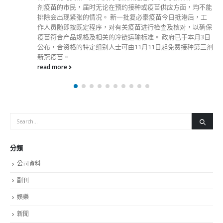
剂疫苗的市民，届时无论在预约接种或疫苗供应方面，均不能
排除会出现紧张的情况。 新一批复必泰疫苗今日抵港后，工
作人员随即按既定程序，对有关疫苗进行检查及核对，以确保
疫苗符合产品规格及相关的冷链运输标准。 政府已于本月3日
公布，合资格的特定组别人士可由11月11日起免费接种第三剂
新冠疫苗。
read more
分類
公司資料
副刊
娛樂
新聞