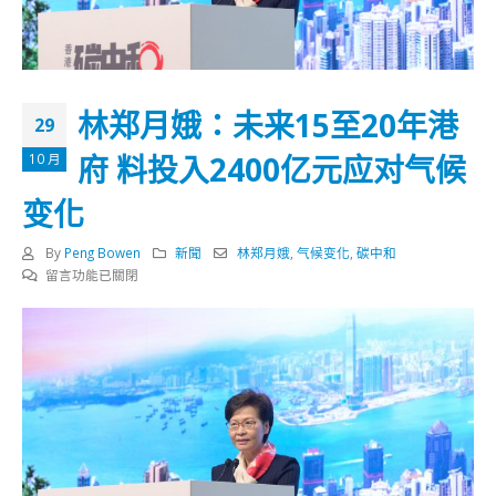
林郑月娥：未来15至20年港
29
府 料投入2400亿元应对气候
10 月
变化
By
Peng Bowen
新聞
林郑月娥
,
气候变化
,
碳中和
在
留言功能已關閉
〈林
郑
月
娥：
未
来
15
至
20
年