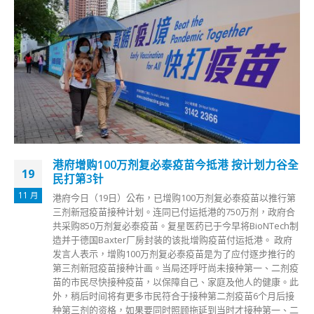
港府增购100万剂复必泰疫苗今抵港 按计划力谷全
19
民打第3针
11 月
港府今日（19日）公布，已增购100万剂复必泰疫苗以推行第
三剂新冠疫苗接种计划。连同已付运抵港的750万剂，政府合
共采购850万剂复必泰疫苗。复星医药已于今早将BioNTech制
造并于德国Baxter厂房封装的该批增购疫苗付运抵港。 政府
发言人表示，增购100万剂复必泰疫苗是为了应付逐步推行的
第三剂新冠疫苗接种计画。当局还呼吁尚未接种第一、二剂疫
苗的市民尽快接种疫苗，以保障自己、家庭及他人的健康。此
外，稍后时间将有更多市民符合于接种第二剂疫苗6个月后接
种第三剂的资格，如果要同时照顾拖延到当时才接种第一、二