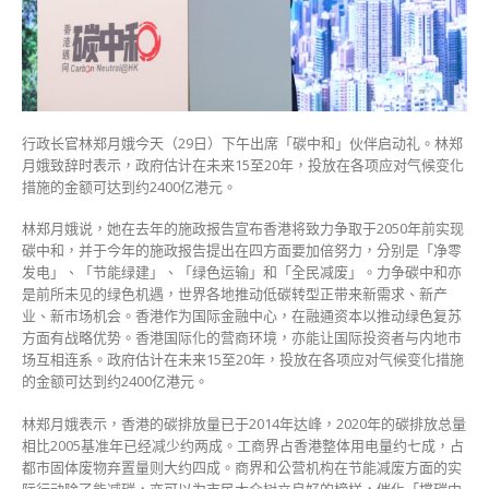
港
府
料
投
入
2400
​行政长官林郑月娥今天（29日）下午出席「碳中和」伙伴启动礼。林郑
亿
月娥致辞时表示，政府估计在未来15至20年，投放在各项应对气候变化
元
措施的金额可达到约2400亿港元。
应
对
林郑月娥说，她在去年的施政报告宣布香港将致力争取于2050年前实现
气
碳中和，并于今年的施政报告提出在四方面要加倍努力，分别是「净零
候
发电」、「节能绿建」、「绿色运输」和「全民减废」。力争碳中和亦
变
是前所未见的绿色机遇，世界各地推动低碳转型正带来新需求、新产
化〉
业、新市场机会。香港作为国际金融中心，在融通资本以推动绿色复苏
中
方面有战略优势。香港国际化的营商环境，亦能让国际投资者与内地市
场互相连系。政府估计在未来15至20年，投放在各项应对气候变化措施
的金额可达到约2400亿港元。
林郑月娥表示，香港的碳排放量已于2014年达峰，2020年的碳排放总量
相比2005基准年已经减少约两成。工商界占香港整体用电量约七成，占
都市固体废物弃置量则大约四成。商界和公营机构在节能减废方面的实
际行动除了能减碳，亦可以为市民大众树立良好的榜样，催化「撑碳中