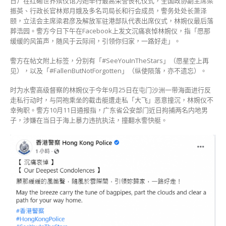
日）在红磡世界殡仪馆为她举行最高荣誉丧礼仪式，全国政协副主席梁
声
振英、行政长官林郑月娥及多名司局长和行会成员，警务处处长萧泽
引
颐，立法会主席梁君彦及解放军驻港部队代表出席仪式，林婉仪最后落
领
葬浩园。警方今日下午在Facebook上发文沉痛哀悼林婉仪，指「愿那
你
缓缓的风笛声，随风于云际间，引领你归家，一路好走」。
归
警方在帖文附上标签，分别有「#SeeYouInTheStars」（愿星空上再
家〉
见），以及「#FallenButNotForgotten」（纵使陨落，亦不遗忘）。
中
时为水警高级督察的林婉仪于今年9月25日在屯门沙洲一带海面进行反
走私行动时，与同袍乘坐的截击艇遭走私「大飞」恶意撞沉，林婉仪不
幸殉职。警方10月11日通报指，广东省公安部门近日拘捕两名内地男
子，涉嫌在当日于海上暴力违抗执法，撞翻水警快艇。