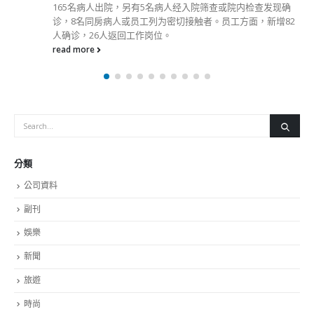
各区工商联永远名誉会长吴锡有出席2023首届中国
選舉日踴躍投票 文:
乡村振兴产业博览会开幕式
2023-11-30
8
抹黑候選人涉選舉舞弊
政治破壞 積極投入1210區議會選舉
2023-11-30
香港公院
2023-01-31
關於我們
關於這個網站
這裡是個適合自我介紹、推薦相關網站或在內容中納入工作經歷/工作人
員名單的地方。
Get In Touch