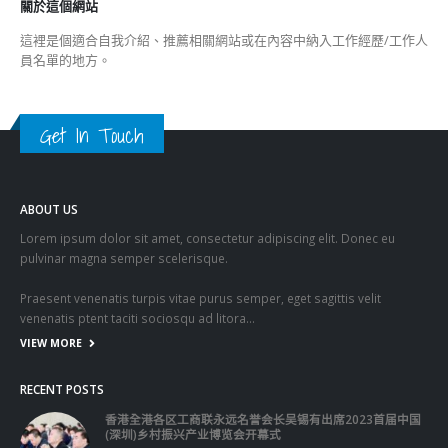
RECENT COMMENTS
TAGS
OMICRON
一国两制
习近平
何柏良
内地
医管局
围封强检
国安法
基本法
复必泰
大湾区
安心出行
强检
快测
快测阳性
教育局
新冠疫情
新冠疫苗
新冠肺炎
李家超
杨润雄
林郑月娥
核酸检测
梁振英
死亡个案
消费券
疫情
疫情记者会
疫苗
确诊
科兴
立法会
立法会选举
第五波疫情
聂德权
警方
输入个案
通关
邓炳强
长者
阳性
陈肇始
陈茂波
香港
香港国安法
© Copyright 2019. All Rights Reserved.