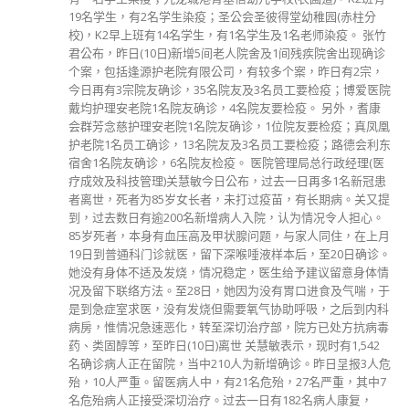
分類
院
公司資料
东
副刊
娛樂
新聞
旅遊
。
時尚
未分類
財經
危
最新報導