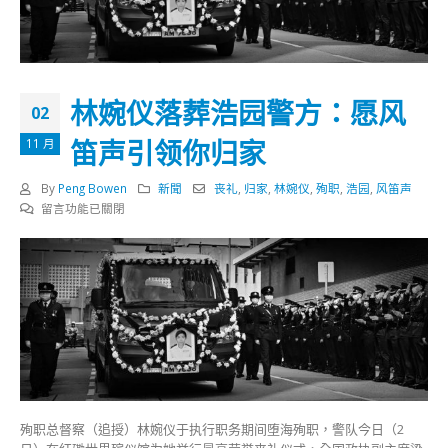
林婉仪落葬浩园警方：愿风
02
笛声引领你归家
11 月
By
Peng Bowen
新聞
丧礼
,
归家
,
林婉仪
,
殉职
,
浩园
,
风笛声
在
留言功能已關閉
〈林
婉
仪
落
葬
浩
园
警
方：
愿
风
殉职总督察（追授）林婉仪于执行职务期间堕海殉职，警队今日（2
笛