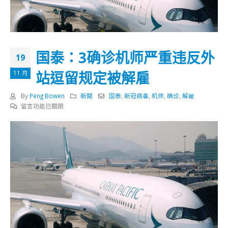
国泰：3确诊机师严重违反外
19
站逗留规定被解雇
11 月
By
Peng Bowen
新聞
国泰
,
新冠病毒
,
机师
,
确诊
,
解雇
在
留言功能已關閉
〈国
泰：
3
确
诊
机
师
严
重
违
反
外