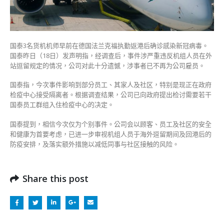
站
逗
留
规
国泰3名货机机师早前在德国法兰克福执勤返港后确诊感染新冠病毒。
定
国泰昨日（18日）发声明指，经调查后，事件涉严重违反机组人员在外
被
站逗留规定的情况，公司对此十分遗憾，涉事者已不再为公司雇员。
解
雇〉
国泰指，今次事件影响到部分员工、其家人及社区，特别是现正在政府
中
检疫中心接受隔离者。根据调查结果，公司已向政府提出检讨需要若干
国泰员工群组入住检疫中心的决定。
国泰提到，相信今次仅为个别事件。公司会以顾客、员工及社区的安全
和健康为首要考虑，已进一步审视机组人员于海外逗留期间及回港后的
防疫安排，及落实额外措施以减低同事与社区接触的风险。
Share this post