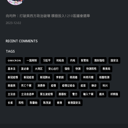
向均羚：打破美西方政治破壞 積極投入1210區議會選舉
2023-12-02
RECENT COMMENTS
TAGS
OMICRON
一国两制
习近平
何柏良
内地
医管局
围封强检
国安法
基本法
复必泰
大湾区
安心出行
强检
快测
快测阳性
教育局
新冠疫情
新冠疫苗
新冠肺炎
李家超
杨润雄
林郑月娥
核酸检测
梁振英
死亡个案
消费券
疫情
疫情记者会
疫苗
确诊
科兴
立法会
立法会选举
第五波疫情
聂德权
警方
输入个案
通关
邓炳强
长者
阳性
陈肇始
陈茂波
香港
香港国安法