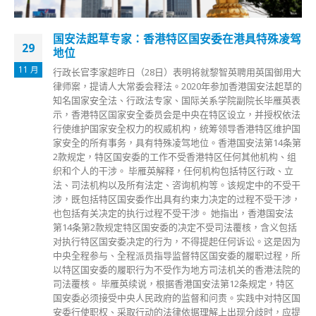
国安法起草专家：香港特区国安委在港具特殊凌驾
29
地位
11 月
行政长官李家超昨日（28日）表明将就黎智英聘用英国御用大
律师案，提请人大常委会释法。2020年参加香港国安法起草的
知名国家安全法、行政法专家、国际关系学院副院长毕雁英表
示，香港特区国家安全委员会是中央在特区设立，并授权依法
行使维护国家安全权力的权威机构，统筹领导香港特区维护国
家安全的所有事务，具有特殊凌驾地位。香港国安法第14条第
2款规定，特区国安委的工作不受香港特区任何其他机构、组
织和个人的干涉。 毕雁英解释，任何机构包括特区行政、立
法、司法机构以及所有法定、咨询机构等。该规定中的不受干
涉，既包括特区国安委作出具有约束力决定的过程不受干涉，
也包括有关决定的执行过程不受干涉。 她指出，香港国安法
第14条第2款规定特区国安委的决定不受司法覆核，含义包括
对执行特区国安委决定的行为，不得提起任何诉讼。这是因为
中央全程参与、全程派员指导监督特区国安委的履职过程，所
以特区国安委的履职行为不受作为地方司法机关的香港法院的
司法覆核。 毕雁英续说，根据香港国安法第12条规定，特区
国安委必须接受中央人民政府的监督和问责。实践中对特区国
安委行使职权、采取行动的法律依据理解上出现分歧时，应提