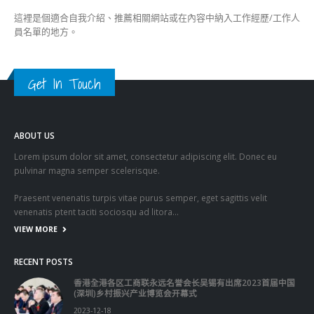
這裡是個適合自我介紹、推薦相關網站或在內容中納入工作經歷/工作人
員名單的地方。
Get In Touch
ABOUT US
Lorem ipsum dolor sit amet, consectetur adipiscing elit. Donec eu
pulvinar magna semper scelerisque.
Praesent venenatis turpis vitae purus semper, eget sagittis velit
venenatis ptent taciti sociosqu ad litora…
VIEW MORE
RECENT POSTS
香港全港各区工商联永远名誉会长吴锡有出席2023首届中国
(深圳)乡村振兴产业博览会开幕式
2023-12-18