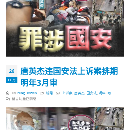
唐英杰违国安法上诉案排期
26
明年3月审
11 月
By
Peng Bowen
新聞
上诉案
,
唐英杰
,
国安法
,
明年3月
在
留言功能已關閉
〈唐
英
杰
违
国