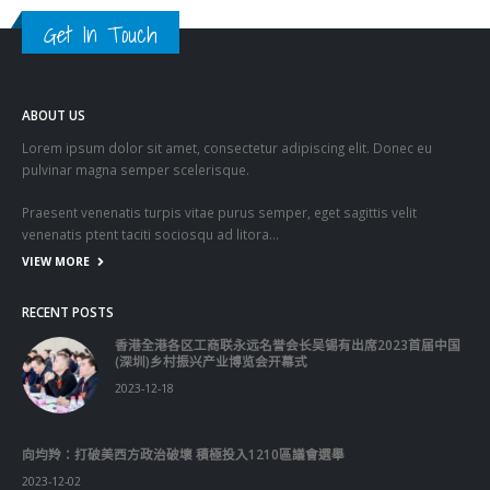
Get In Touch
ABOUT US
Lorem ipsum dolor sit amet, consectetur adipiscing elit. Donec eu
pulvinar magna semper scelerisque.
Praesent venenatis turpis vitae purus semper, eget sagittis velit
venenatis ptent taciti sociosqu ad litora…
VIEW MORE
RECENT POSTS
香港全港各区工商联永远名誉会长吴锡有出席2023首届中国
(深圳)乡村振兴产业博览会开幕式
2023-12-18
向均羚：打破美西方政治破壞 積極投入1210區議會選舉
2023-12-02