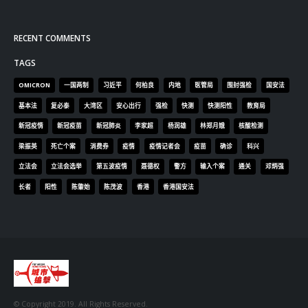
RECENT COMMENTS
TAGS
OMICRON
一国两制
习近平
何柏良
内地
医管局
围封强检
国安法
基本法
复必泰
大湾区
安心出行
强检
快测
快测阳性
教育局
新冠疫情
新冠疫苗
新冠肺炎
李家超
杨润雄
林郑月娥
核酸检测
梁振英
死亡个案
消费券
疫情
疫情记者会
疫苗
确诊
科兴
立法会
立法会选举
第五波疫情
聂德权
警方
输入个案
通关
邓炳强
长者
阳性
陈肇始
陈茂波
香港
香港国安法
© Copyright 2019. All Rights Reserved.