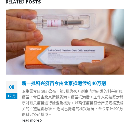
RELATED
POSTS
新一批科兴疫苗今由北京抵港涉约40万剂
08
卫生署今日(8日)公布，第5批约40万剂由内地研发的科兴新冠
12 月
疫苗，今日由北京运抵香港。疫苗抵港后，工作人员按既定程
序对有关疫苗进行检查及核对，以确保疫苗符合产品规格及相
关的冷链运输标准。 连同已抵港的科兴疫苗，至今累计490万
剂科兴疫苗抵港。
read more