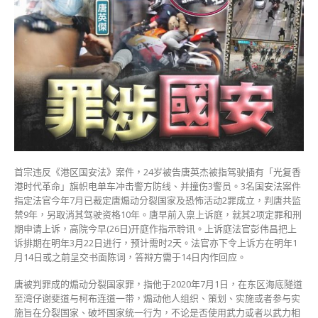
安
法
上
诉
案
排
期
明
年
3
月
审〉
首宗违反《港区国安法》案件，24岁被告唐英杰被指驾驶插有「光复香
中
港时代革命」旗帜电单车冲击警方防线、并撞伤3警员。3名国安法案件
指定法官今年7月已裁定唐煽动分裂国家及恐怖活动2罪成立，判唐共监
禁9年，另取消其驾驶资格10年。唐早前入禀上诉庭，就其2项定罪和刑
期申请上诉，高院今早(26日)开庭作指示聆讯。上诉庭法官彭伟昌把上
诉排期在明年3月22日进行，预计需时2天。法官亦下令上诉方在明年1
月14日或之前呈交书面陈词，答辩方需于14日内作回应。
唐被判罪成的煽动分裂国家罪，指他于2020年7月1日，在东区海底隧道
至湾仔谢斐道与柯布连道一带，煽动他人组织、策划、实施或者参与实
施旨在分裂国家、破坏国家统一行为，不论是否使用武力或者以武力相