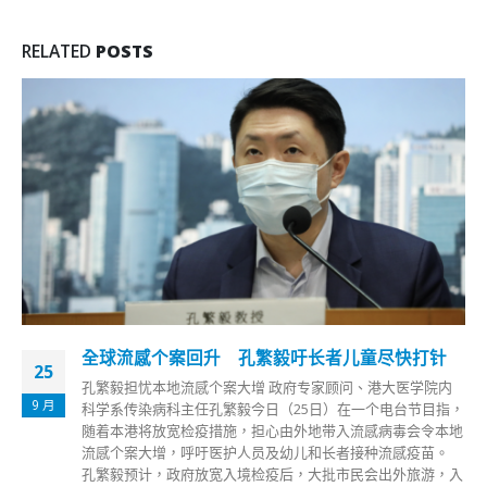
RELATED
POSTS
全球流感个案回升 孔繁毅吁长者儿童尽快打针
25
孔繁毅担忧本地流感个案大增 政府专家顾问、港大医学院内
9 月
科学系传染病科主任孔繁毅今日（25日）在一个电台节目指，
随着本港将放宽检疫措施，担心由外地带入流感病毒会令本地
流感个案大增，呼吁医护人员及幼儿和长者接种流感疫苗。
孔繁毅预计，政府放宽入境检疫后，大批市民会出外旅游，入