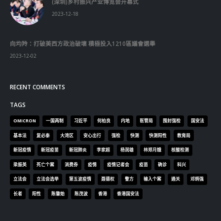
(深圳)乡村振兴产业博览会开幕式
2023-12-18
向均羚：打破美西方政治破壞 積極投入1210區議會選舉
2023-12-02
RECENT COMMENTS
TAGS
OMICRON
一国两制
习近平
何柏良
内地
医管局
围封强检
国安法
基本法
复必泰
大湾区
安心出行
强检
快测
快测阳性
教育局
新冠疫情
新冠疫苗
新冠肺炎
李家超
杨润雄
林郑月娥
核酸检测
梁振英
死亡个案
消费券
疫情
疫情记者会
疫苗
确诊
科兴
立法会
立法会选举
第五波疫情
聂德权
警方
输入个案
通关
邓炳强
长者
阳性
陈肇始
陈茂波
香港
香港国安法