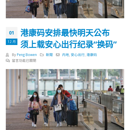
港康码安排最快明天公布
01
须上载安心出行纪录“换码”
12 月
By
Peng Bowen
新聞
内地
,
安心出行
,
港康码
在
留言功能已關閉
〈港
康
码
安
排
最
快
明
天
公
布
须