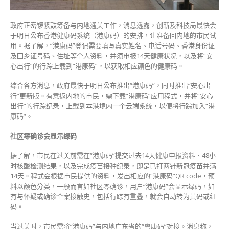
上
载
政府正密锣紧鼓筹备与内地通关工作，消息透露，创新及科技局最快会
安
于明日公布香港健康码系统（港康码）的安排，让准备回内地的市民试
心
用。据了解，“港康码”登记需要填写真实姓名、电话号码、香港身份证
出
及回乡证号码、住址等个人资料，并须申报14天健康状况，以及将“安
行
心出行”的行踪上载到“港康码”，以获取相应颜色的健康码。
纪
录
综合各方消息，政府最快于明日公布推出“港康码”，同时推出“安心出
“换
行”更新版。有意返内地的市民，需下载“港康码”应用程式，并将“安心
码”〉
出行”的行踪纪录，上载到本港境内一个云端系统，以便将行踪加入“港
中
康码”。
社区零确诊会显示绿码
据了解，市民在过关前需在“港康码”提交过去14天健康申报资料、48小
时核酸检测结果，以及完成疫苗接种纪录，即是已打两针新冠疫苗并满
14天。程式会根据市民提供的资料，发出相应的“港康码”QR code，预
料以颜色分类，一般而言如社区零确诊，用户“港康码”会显示绿码，如
有与怀疑或确诊个案接触史，包括行踪有重叠，就会自动转为黄码或红
码。
当过关时，市民需将“港康码”与内地广东省的“粤康码”对接。消息称，