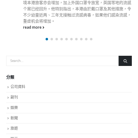
境本港旅客亦会增加，加上外国口罩令放宽，英国等地的流感
个案已经回升。他特别指出，本港由於戴口罩及其他措施，令
不少幼童近两、三年无接触过流感病毒，如果他们感染流感，
重症机会将增加。
read more
分類
公司資料
副刊
娛樂
新聞
旅遊