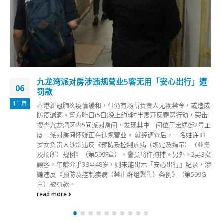
香港教育局：增加往内地航班有助稳定票价
24
教育局昨日公布协助香港学生入境内地升读高等院校的便利措
8 月
施，包括增加来往香港与各内地城市的载客航班，并容许本港
学生优先订票。教育局副秘书长李忠善今日（24日）在电台节
目表示，等本周五完成登记后，分析配对，就可决定哪些城市
要增加航班。 有议员反映往内地机票价格高昂，且数量不
多。李忠善表示，相信增加航班对稳定票价有好处。他又说，
昨日登记的101人中，只有16人乘航班赴内地，如果是这个数
量，即使不增航班也可处理。 点此填写及递交表格 如学生填
写及递交表格时遇到问题，可透过以下方式联络查询： 电
邮：
nbs@edb.gov.hk
WhatsApp/Wechat：5191 3760 电话
热线：3698 4466
read more