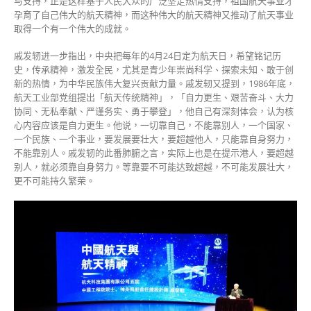
与支持，正是这样基于人民大众的广泛坚定热情支持，祖国航天事业才
孕育了自己伟大的航天精神，而这种伟大的航天精神又推动了航天事业
取得一个有一个伟大的成就。
戚发轫进一步指出，中央把每年的4月24日定为航天日，希望铭记历
史，传承精神，激发全民，尤其是青少年崇尚科学、探索未知、敢于创
新的热情，为中华民族伟大复兴贡献力量。戚发轫又提到，1986年底，
航天工业部党组提出「航天传统精神」，「自力更生、艰苦奋斗、大力
协同、无私奉献、严谨务实、勇于攀登」，他自己有深刻体会，认为核
心内容应该是自力更生。他说，一切靠自己，不能靠别人，一个国家、
一个民族、一个事业，要发展要壮大，要超越他人，只能靠自身努力，
不能靠别人。戚发轫的此番肺腑之言，实际上也是在提示港人，要超越
别人，就必须靠自身努力。等靠要不可能达致超越，不可能发展壮大，
更不可能持久繁荣。