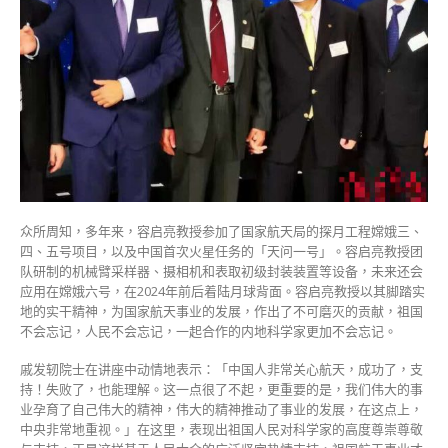
众所周知，多年来，容启亮教授参加了国家航天局的探月工程嫦娥三、
四、五号项目，以及中国首次火星任务的「天问一号」。容启亮教授团
队研制的机械臂采样器、摄相机和表取初级封装装置等设备，未来还会
应用在嫦娥六号，在2024年前后着陆月球背面。容启亮教授以其脚踏实
地的实干精神，为国家航天事业的发展，作出了不可磨灭的贡献，祖国
不会忘记，人民不会忘记，一起合作的内地科学家更加不会忘记。
戚发轫院士在讲座中动情地表示：「中国人非常关心航天，成功了，支
持！失败了，也能理解。这一点很了不起，更重要的是，我们伟大的事
业孕育了自己伟大的精神，伟大的精神推动了事业的发展，在这点上，
中央非常地重视。」在这里，表现出祖国人民对科学家的高度尊崇尊敬