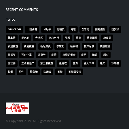
RECENT COMMENTS
TAGS
OMICRON
一国两制
习近平
何柏良
内地
医管局
围封强检
国安法
基本法
复必泰
大湾区
安心出行
强检
快测
快测阳性
教育局
新冠疫情
新冠疫苗
新冠肺炎
李家超
杨润雄
林郑月娥
核酸检测
梁振英
死亡个案
消费券
疫情
疫情记者会
疫苗
确诊
科兴
立法会
立法会选举
第五波疫情
聂德权
警方
输入个案
通关
邓炳强
长者
阳性
陈肇始
陈茂波
香港
香港国安法
© Copyright 2019. All Rights Reserved.