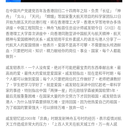
神〉
中
在中国共产党建党百年及香港回归二十四周年之际，负责「长征」「神
舟」「北斗」「天问」「嫦娥」等国家重大航天项目的科学家团队22日
开始为期五天的访港行程，将在香港理工大学、香港大学等地举办多场
讲座。
中国工程院院士、神舟飞船首任总设计师戚发轫今日（23日）在
香港理工大学首次讲座中，向香港同胞宣讲中国航天与航天精神、航天
精神与爱国精神的关系。
戚发轫用平实朴素感人的语言与港人分享了一
代航天人的爱国情操。
他表示，爱国不是高不可攀，不需要抛头颅洒鲜
血，只要把时间、知识、精力献给你的岗位、事业、国家，每个人都能
做到。
戚发轫表示，一个人没有爱，绝对不可能把最宝贵的东西奉献出来，最
高尚的爱，最伟大的爱就是爱国家。
戚发轫指出，现在是和平时期，每
个人都可以做到爱国；每个人只要把岗位的工作做好了，老师把课教好
了，学生把学习学好了，就是爱国。
戚发轫在演讲中回忆起老一辈科学
家的事迹，特别指出中国「两弹一星」的元勋钱学森被美国软禁5年，
最后克服重重困难，在国家大量的外交努力下才回到祖国。
戚发轫告诉
港人，为什么钱学森要排除万难，坚持回国，因为他热爱自己的祖国，
为了祖国的繁荣强大，可以排除万难，放弃一切。
戚发轫忆述2003年「非典」时期发射神舟五号时的经历，表示疫情对航
天工作造成非常大的压力，「上百人天天在航天城工作，万一有人感