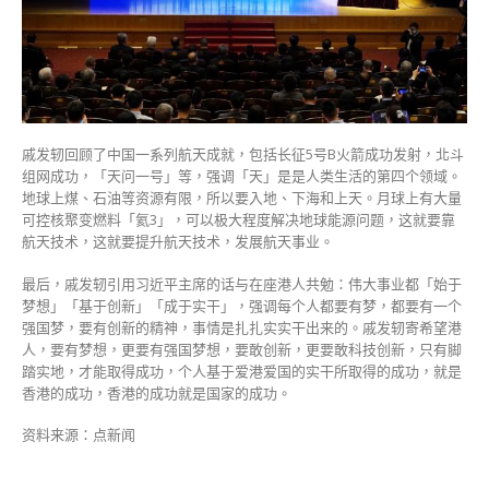
戚发轫回顾了中国一系列航天成就，包括长征5号B火箭成功发射，北斗
组网成功，「天问一号」等，强调「天」是是人类生活的第四个领域。
地球上煤、石油等资源有限，所以要入地、下海和上天。月球上有大量
可控核聚变燃料「氦3」，可以极大程度解决地球能源问题，这就要靠
航天技术，这就要提升航天技术，发展航天事业。
最后，戚发轫引用习近平主席的话与在座港人共勉：伟大事业都「始于
梦想」「基于创新」「成于实干」，强调每个人都要有梦，都要有一个
强国梦，要有创新的精神，事情是扎扎实实干出来的。
戚发轫寄希望港
人，要有梦想，更要有强国梦想，要敢创新，更要敢科技创新，只有脚
踏实地，才能取得成功，个人基于爱港爱国的实干所取得的成功，就是
香港的成功，香港的成功就是国家的成功。
资料来源：点新闻