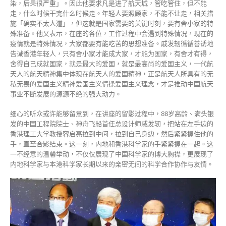
染，后果很严重」。
因此他要求凡是进了航天城，管吃管住，但不能
走，什么时候干完什么时候走。
年轻人要照顾家，不能不让走，相关措
施「确实不太人道」，但这就是国家需要的关键时刻，要有舍小家的特
殊准备。
他又表示，在座的各位，工作过程中会遇到特殊情况，现在的
疫情就是特殊情况，大家都要有能吃苦的思想准备。
戚发轫循循善诱地
告诫香港年轻人，只有舍小家才能成大家，才能为国家，有舍才有得，
舍得自己成就国家，就是最大的爱国，就是最高尚的爱国主义，一代航
天人的航天精神集中体现在航天人的爱国精神，正是航天人所具有的无
私无畏的爱国主义精神爱国主义情操爱国主义理念，才是推动中国航天
事业不断发展的源源不绝的强大动力。
细心的听众或许能够留意到，在讲座的留影过程中，88岁高龄、满头银
发的中国工程院院士、神舟飞船首任总设计师戚发轫，把站在左手边的
香港理工大学教授容启亮拉到中间，拉到自己身边，然后紧紧握住他的
手，直至合影结束。
这一刻，内地和香港科学家的手紧紧握在一起。
这
一不经意的温馨举动，不仅仅展现了中国科学家的博大胸襟，更展现了
内地科学家与本港科学家长期以来的亲密无间的科学合作协作与友情。