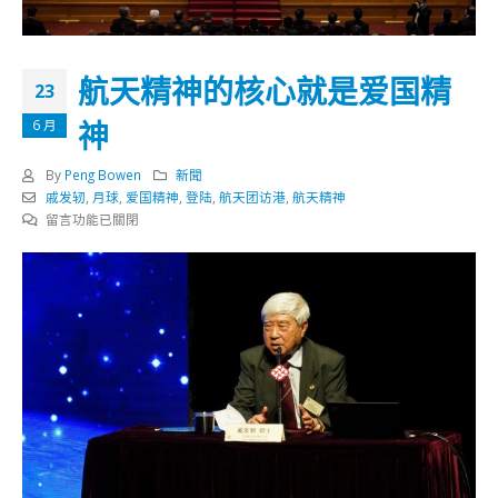
航天精神的核心就是爱国精
23
神
6 月
By
Peng Bowen
新聞
戚发轫
,
月球
,
爱国精神
,
登陆
,
航天团访港
,
航天精神
在
留言功能已關閉
〈航
天
精
神
的
核
心
就
是
爱
国
精