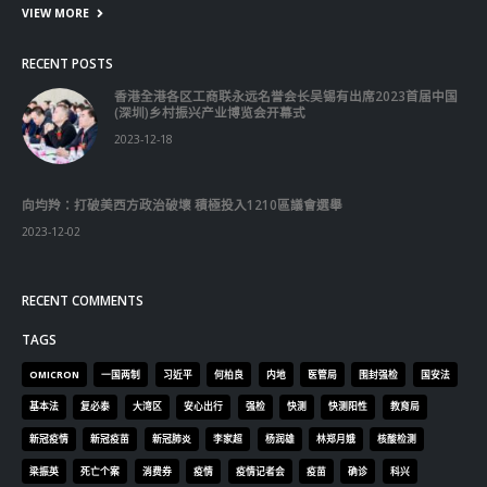
香港全港各区工商联永远名誉会长吴锡有出席2023首届中国
(深圳)乡村振兴产业博览会开幕式
2023-12-18
向均羚：打破美西方政治破壞 積極投入1210區議會選舉
2023-12-02
RECENT COMMENTS
TAGS
OMICRON
一国两制
习近平
何柏良
内地
医管局
围封强检
国安法
基本法
复必泰
大湾区
安心出行
强检
快测
快测阳性
教育局
新冠疫情
新冠疫苗
新冠肺炎
李家超
杨润雄
林郑月娥
核酸检测
梁振英
死亡个案
消费券
疫情
疫情记者会
疫苗
确诊
科兴
立法会
立法会选举
第五波疫情
聂德权
警方
输入个案
通关
邓炳强
长者
阳性
陈肇始
陈茂波
香港
香港国安法