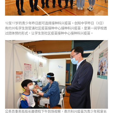
苗
聂
德
权
12至17岁的青少年昨日起可选择接种科兴疫苗。创知中学昨日（3日）
到
有约30名学生到官涌社区疫苗接种中心接种科兴疫苗，是第一间学校透
场
过团体预约形式，让学生到社区疫苗接种中心接种科兴疫苗。
视
察〉
中
公务员事务局局长聂德权下午到场视察，表示科兴疫苗为青少年和家长