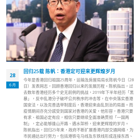
林郑冀学校透过体育培训培养学生国民身份认同
02
林大辉中学今日（2日）举行“杰出运动员奖励计画”颁奖典礼
12 月
暨“张家朗课室”命名仪式。一众港队校友代表获颁发奖金，其
中为香港摘下回归后首面奥运金牌，有“剑神”之称的张家朗，
获颁发约250万元奖金。 行政长官林郑月娥出席活动致辞时表
示，教育局近日推出试行版的《价值观教育课程架构》，当中
很多价值观都在体育中体现，例如坚毅、尊重他人、国民身份
认同、承担精神、勤劳等，而精英运动员站上颁奖台，国歌奏
起、区旗升起之时，国民身份认同应该是油然而生。 林郑月
娥说，早前政府提出的五项支援本港体育发展的措施，已取得
不同进展，她希望教育界可以有更多学校参与推动体育工作。