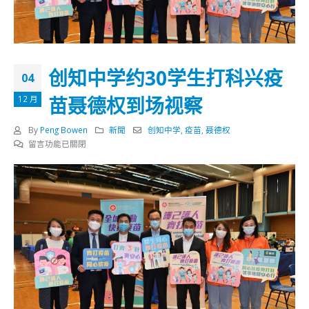
创知中学约30学生打科兴疫
04
苗聂德权到场视察
12 月
By
Peng Bowen
新聞
创知中学
,
疫苗
,
聂德权
在
留言功能已關閉
〈创
知
中
学
约
30
学
生
打
科
兴
疫