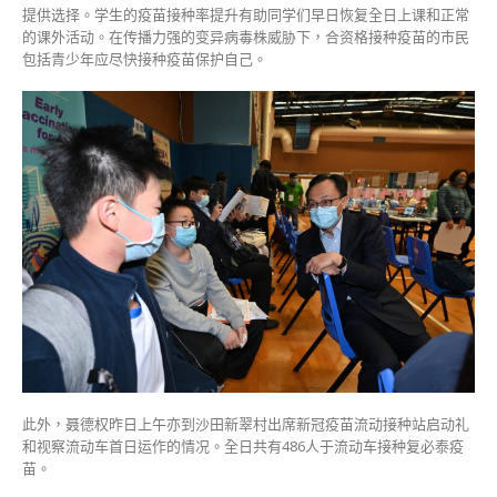
提供选择。学生的疫苗接种率提升有助同学们早日恢复全日上课和正常
的课外活动。在传播力强的变异病毒株威胁下，合资格接种疫苗的市民
包括青少年应尽快接种疫苗保护自己。
此外，聂德权昨日上午亦到沙田新翠村出席新冠疫苗流动接种站启动礼
和视察流动车首日运作的情况。全日共有486人于流动车接种复必泰疫
苗。