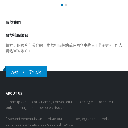
關於這個網站
這裡是個適合自我介紹、推薦相關網站或在內容中納入工作經歷/工作人
員名單的地方。
Get In Touch
ABOUT US
Lorem ipsum dolor sit amet, consectetur adipiscing elit. Donec eu
pulvinar magna semper scelerisque.
Praesent venenatis turpis vitae purus semper, eget sagittis velit
venenatis ptent taciti sociosqu ad litora…
VIEW MORE
RECENT POSTS