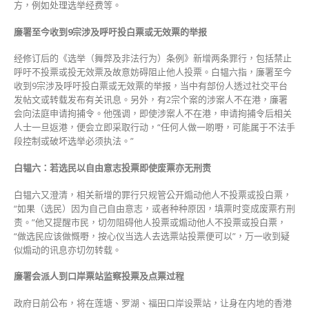
方，例如处理选举经费等。
廉署至今收到9宗涉及呼吁投白票或无效票的举报
经修订后的《选举（舞弊及非法行为）条例》新增两条罪行，包括禁止
呼吁不投票或投无效票及故意妨碍阻止他人投票。白韫六指，廉署至今
收到9宗涉及呼吁投白票或无效票的举报，当中有部份人透过社交平台
发帖文或转载发布有关讯息。另外，有2宗个案的涉案人不在港，廉署
会向法庭申请拘捕令。他强调，即使涉案人不在港，申请拘捕令后相关
人士一旦返港，便会立即采取行动，“任何人做一啲嘢，可能属于不法手
段控制或破坏选举必须执法。”
白韫六：若选民以自由意志投票即使废票亦无刑责
白韫六又澄清，相关新增的罪行只规管公开煽动他人不投票或投白票，
“如果（选民）因为自己自由意志，或者种种原因，填票时变成废票冇刑
责。”他又提醒市民，切勿阻碍他人投票或煽动他人不投票或投白票，
“做选民应该做慨嘢，按心仪当选人去选票站投票便可以”，万一收到疑
似煽动的讯息亦切勿转载。
廉署会派人到口岸票站监察投票及点票过程
政府日前公布，将在莲塘、罗湖、福田口岸设票站，让身在内地的香港