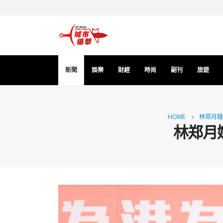
新聞
娛樂
財經
時尚
副刊
旅遊
HOME
林郑月娥
林郑月