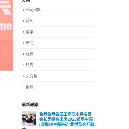
公司資料
副刊
娛樂
新聞
旅遊
時尚
未分類
財經
最新報導
远名誉
選舉日踴躍投票 文: 朱家健
香
届中国
会长
2023-11-30
览会开幕
(深