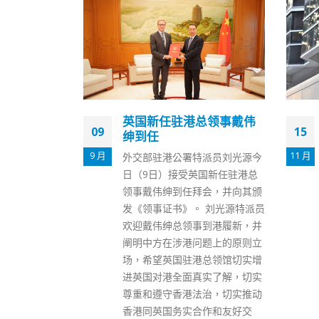
总领事戴伟
国泰3确诊者疑逗留德国酒
15
09
店期间染疫
11 月
7 月
派员刘光源今
衞生防护中心继续跟进有关本港
国新任驻港总
近日先后出现3宗国泰货机机组
会，并向其颁
人员的新冠肺炎确诊、涉带有
 刘光源特派员
L452R变种病毒的输入个案，并
到港履新，并
疑他们因曾逗留德国酒店期间染
题上的原则立
疫。 中心表示，该3名机组人员
总领馆切实增
曾于11月初入住德国法兰克福一
实了解，切实
间酒店，根据流行病学调查显
治，切实推动
示，有关人士或在酒店逗留期间
作和友好交
受感染。 同时，中心亦指出，会