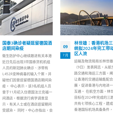
林世雄：香港机场三跑系
陈冬到大埔少年警讯
03
统拟2024年完工带动大湾
冀学员树立正确价值
区人流
效祖国
10 月
运输及物流局局长林世雄今日
据中联办网站消息，10月
（9日）发表网志，从航空、陆
午，香港中联办副主任陈
路交通和海运三方面，阐述如何
位于新界上水乡莆上村的
让香港的交通运输能配合未来发
年警讯活动会所，与少年
展，促进香港与内地进一步互联
员及相关人员座谈交流。
互通。 在航空方面，林世雄指，
访是中联办“落区聆听 同
目标在2024年完成的三跑道系统
系列活动之一。香港特区
共有七项核心工程，建成后可令
务处长萧泽颐一同参加活
香港国际机场具备条件，持续带
骆惠宁主任委託，陈冬代