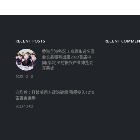
讯资历很深，要发挥好带
用。”警务处长萧泽颐说
香港有些年轻人的问题是
不了解，看问题容易片面
年警讯的会员在这里从小
确的教育和训练，都表现
陈冬表示，少年警讯成立于
年，已有近50年历史，
超过100万会员，在帮助
强法治意识、国家观念、
神方面起到了很好的作用
说，2017年6月30日习
记亲临少年警讯永久活动
亲切看望大家，并且对香
年的健康成长提出了殷切
2018年新春佳节，习近
又给郭宏晞等同学回信，
大家读万卷书，行万里路
点历史，多了解点国情，