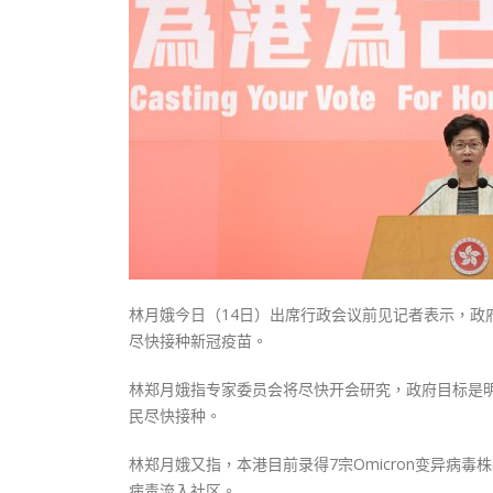
式
抹黑候
2023-12-18
2023-11-
向均羚：打破美西方政治破壞 積極投入
1210區議會選舉
2023-12-02
選舉日踴躍投票
2023-11-30
林月娥今日（14日）出席行政会议前见记者表示，政
尽快接种新冠疫苗。
林郑月娥指专家委员会将尽快开会研究，政府目标是明
民尽快接种。
林郑月娥又指，本港目前录得7宗Omicron变异病毒
病毒流入社区。