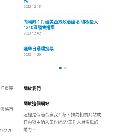
式
抹黑候選人涉選舉舞弊 文: 朱家健
2023-12-18
2023-11-30
極投入
向均羚：打破
香港公院探访明起无须预约一
1210區議會
图睇清最新安排
2023-12-02
2023-01-31
選舉日踴躍投
2023-11-30
關於我們
關於這個網站
呼吁市民
這裡是個適合自我介紹、推薦相關網站或
在內容中納入工作經歷/工作人員名單的
合资格市
地方。
cron