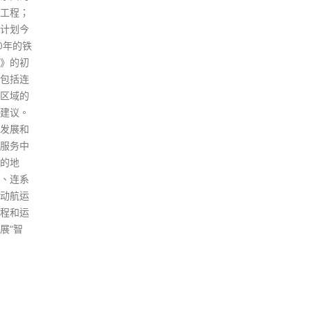
永远难
read
绍了少年
如何更
培训提
多了解
就；举
地青年
运会健
习体育
大型体
地实
陈冬副主
这裡是
会员陈同
冬赶紧
着说就
七年
少年警