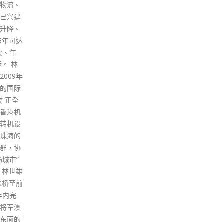
的会员
的文
外，玛丽医院、博爱医院、天水
陈冬表
展及
围医院、将军澳医院等公院，急
心繫社
多元
诊室等候时间均超1小时。 医院
全和香
精神
急症室会优先诊治被分流为危
最优秀
士亦
殆、危急和紧急的病人，最长等
警讯，来
感受
候时间显示上限为8小时，表示
，担任
朋辈
急症室正处理大量等候已久的病
陈冬介
的康
人。 全港18间公立医院急症室
乡旧警
院行
不断更新的轮候时间，可点此查
0年的
兼备
阅。
时就加
精神
read more
业并准
以更
地说，
和感
冬来到会
的误
!”陈冬
神健
认出
士须
。郭宏
经量
和伙伴们
扫描
得到了
场，