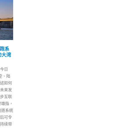
座谈
香港 8公院急症室最新轮
青
07
04
观报
候时间
下
邀
3 月
9 月
本港第五波疫情持续严峻，社区
2日下
医管
感染者数量急增，公立医院不胜
冬来到
医院
负荷，大量病人求诊后等候上
大埔少
日起
房，多医院急症室的轮候时间
警讯学
记参
长。 截至今日（7日）早上11时
此次走
仅安
15分，东区尤德夫人那打素医
心同行”
观，
院、伊利沙伯医院、基督教联合
政府警
扩展
医院、北区医院、仁济医院均需
动。 受
历史
等候逾8小时；明爱医院超过5小
表中联
体验
时；屯门医院超过4小时。 此