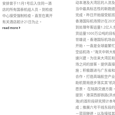
动本港及大湾区的人流及物流。
办向香港警队和少年警讯
当中最具标志性的新跑道已兴建
们致以国庆佳节的问候。
完成，昨日开始接受航班升降。
示，香港警队忠诚勇毅、
香港国际机场预计在2035年可达
会，有效维护了国家的安
到处理年客运量1.2亿人次、年
港的稳定，不愧为全世界
货运量1000万公吨的目标。 林
警队的美誉。 走进少年
世雄说，香港国际机场自2009年
到古朴典雅的活动会所前
开始，一直是全球最繁忙的国际
解说的资深学员邱毓良向
空运机场。“海天中转大楼”正全
绍，此处活动会所是上水
速兴建，为往来大湾区和香港机
署改建而成，已经有近12
场之间的旅客，提供直接转机设
历史。当得知邱毓良小学
施；积极跟进与广东省和珠海的
入警讯，现在刚刚大学毕
合作，打造高端航空产业群，协
备报考警察时，陈冬高兴
助机管局逐步落实其“机场城市”
这就是一种“传承”。 陈
愿景。 在陆路交通方面，林世雄
议室与大家座谈。“郭宏晞
提到，港深西部铁路(洪水桥至前
一眼便在少年警讯学员中
海)的首阶段研究预计本年内完
“老朋友”，与他紧紧握手
成；推展六号干线东段的将军澳
晞兴奋地说，2018年他
－蓝田隧道，以及接驳其东面的
一起给习近平主席写信，