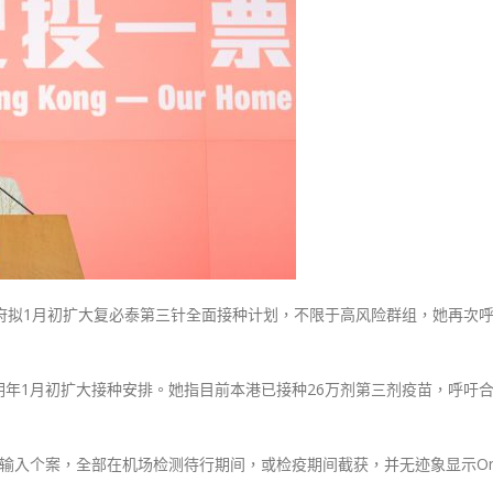
式
下
選人涉選舉舞弊 文: 朱家健
2023-12-18
月
30
初
向均羚：打破美西方政治破壞 積
展
香港公院探访明起无须预约一
1210區議會選舉
开
图睇清最新安排
2023-12-02
复
2023-01-31
必
選舉日踴躍投票
泰
2023-11-30
第
三
针
全
府拟1月初扩大复必泰第三针全面接种计划，不限于高风险群组，她再次
面
接
种
年1月初扩大接种安排。她指目前本港已接种26万剂第三剂疫苗，呼吁
计
划〉
中
株输入个案，全部在机场检测待行期间，或检疫期间截获，并无迹象显示Omi