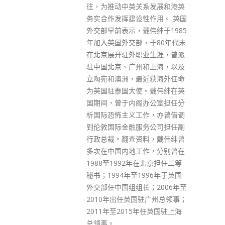
系发展和港英
安排曾于11月1号后入住同一酒
性作用。 英国
店的所有国泰机组人员，到检疫
伟绅于1985
中心接受强制检疫，直至在离开
，于80年代末
有关酒店起计21日为止。
业生涯，曾派
read more
和上海，以及
近获海外任命
。戴伟绅在英
办公室担任分
作，亦曾借调
务公司担任副
料，戴伟绅曾
作，分别曾在
在北京担任二等
996年于英国
；2006年至
驻广州总领事；
年任英国驻上海