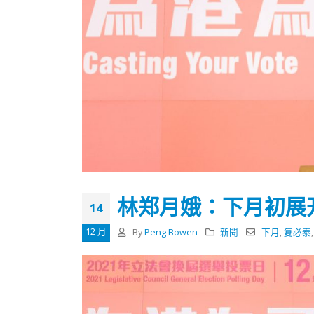
林郑月娥：下月初展
14
12 月
By
Peng Bowen
新聞
下月
,
复必泰
香港全港各区工商联永远名誉
選舉日
会长吴锡有出席2023首届中国
2023-11-
(深圳)乡村振兴产业博览会开幕