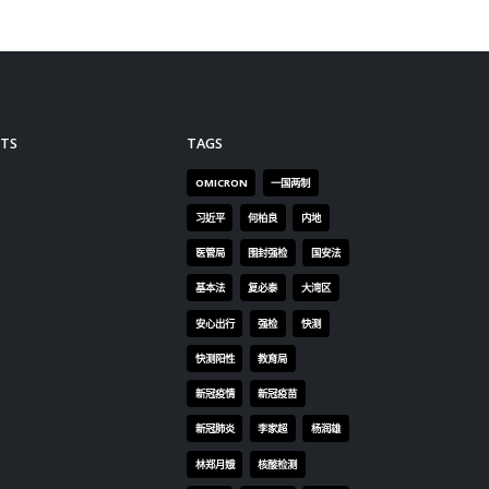
头作
，现在
对国家
，但少
受到正
很好。
1974
累计培养
大家增
爱国精
。 陈冬
近平总书
中心，
港青少
希望。
平总书记
“希望
，多学
开阔视