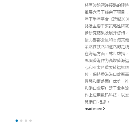
将军澳跨湾连接路的建造工程；
习主席的回信勉励，让他
推展六号干线余下项目；计划今
忘。 座谈会上，大家介
年下半年整合《跨越2030年的铁
警讯发展整体情况，并就
路及主要干道策略性研究》的初
好地到内地学习、交流、
步研究结果及展开咨询，包括连
出了六项需求，包括希望
接北部都会区和香港其他区域的
国家历史、国情和发展成
策略性铁路和道路的走线建议。
办科创交流团；开展与内
在海运方面，林世雄指，发展和
的交流活动；有机会向奥
巩固香港作为高增值海运服务中
儿、国家级优秀运动员学
心和亚太区重要转运枢纽的地
精神和技能；能参与国家
位，保持香港港口效率高、连系
育赛事的义工工作；到内
性强和覆盖面广优势，推动航运
习、参观国家机关等。 
和港口业更广泛于业务流程和运
任向少年警讯学员赠书《
作上应用数码科技，以发展“智
中国》。 座谈交流时，
慧港口”措施。
学站起来介绍自己时，陈
比手势让她坐下，“你坐
read more
可以。”听说邓同学会龄
了，陈冬鼓励说：“你在