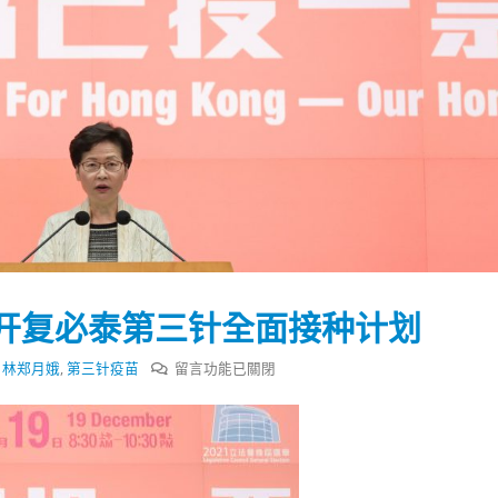
开复必泰第三针全面接种计划
在
,
林郑月娥
,
第三针疫苗
留言功能已關閉
〈林
郑
踴躍投票 文: 朱家健
香港全港各区工商联永
月
会长吴锡有出席2023首
30
娥：
(深圳)乡村振兴产业博