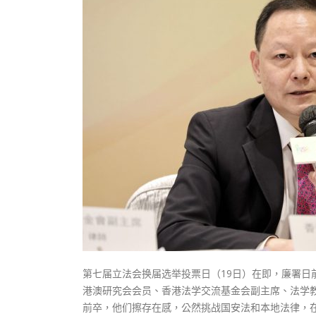
式
抹黑候
2023-12-18
2023-11-
向均羚：打破美西方政治破壞 積極投入
1210區議會選舉
2023-12-02
選舉日踴躍投票
2023-11-30
第七届立法会换届选举投票日（19日）在即，廉署日
港澳研究会会员、香港法学交流基金会副主席、法学
前卒，他们擦存在感，公然挑战国安法和本地法律，