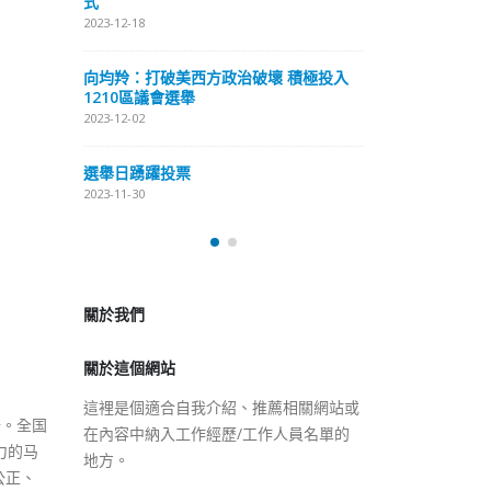
式
抹黑候選人涉選舉舞弊 文: 朱家健
2023-12-18
2023-11-30
極投入
向均羚：打破
香港公院探访明起无须预约一
1210區議會
图睇清最新安排
2023-12-02
2023-01-31
選舉日踴躍投
2023-11-30
關於我們
關於這個網站
這裡是個適合自我介紹、推薦相關網站或
在內容中納入工作經歷/工作人員名單的
地方。
锋。全国
力的马
公正、