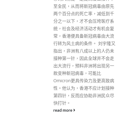
冠病毒由原先
等，当同时考虑这些问题，60岁
率，减低到千
以下人士感染后出现重症或死亡
会压垮医疗系
风险，有机会较60岁以上健康人
动才有机会复
士更高。 何柏良表示，赞成政府
冠病毒由大流
透过疫苗通行证推动第三针的接
件。 刘宇隆又
种，又说世卫专家小组支持接种
以上的人仍未
第三针，美国及欧洲监管机构亦
全球并不会走
支持部分年龄人士接种第三针，
洲将出现另一
而在复常和通关等方面，如果本
可能比
港不打第三针，基本上是与世界
传染力及更高致病
脱轨。
不应计划接种
read more
助非洲民众尽