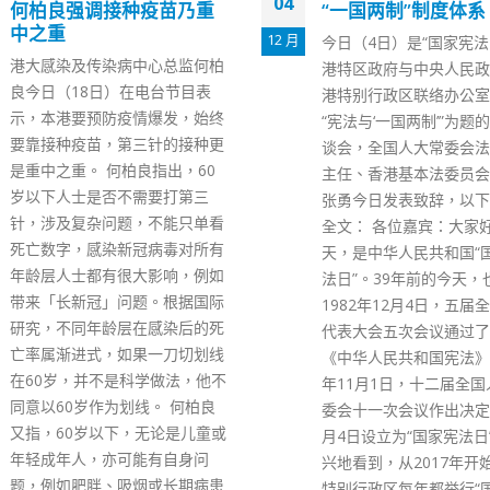
16
“一国两制”制度体系
澳门须出示疫苗接种
2 月
今日（4日）是“国家宪法日”，香
澳门新型冠状病毒感染应
港特区政府与中央人民政府驻香
中心发布消息指，因应新
港特别行政区联络办公室合办以
的疫情，澳门卫生局决定
“宪法与‘一国两制’”为题的网上座
周一（21日）零时起，1
谈会，全国人大常委会法工委副
上人士，须出示已完成新
主任、香港基本法委员会副主任
病毒疫苗初种系列接种后
张勇今日发表致辞，以下为讲话
最后一剂在7个月内接种
全文： 各位嘉宾：大家好！ 今
明，或出示不适合或不能
天，是中华人民共和国“国家宪
医生证明，才可登上由香
法日”。39年前的今天，也就是
湾前往澳门的民用交通工
1982年12月4日，五届全国人民
反者可能须依法承担相应
代表大会五次会议通过了现行的
政、刑事责任。 此外，
《中华人民共和国宪法》。2014
香港进入澳门14天集中
年11月1日，十二届全国人大常
观察及入境后21天内不
委会十一次会议作出决定，将12
特别行政区前往内地，以
月4日设立为“国家宪法日”。我高
湾地区进入澳门21天集
兴地看到，从2017年开始，香港
学观察的措施维持不变。
特别行政区每年都举行“国家宪
read more