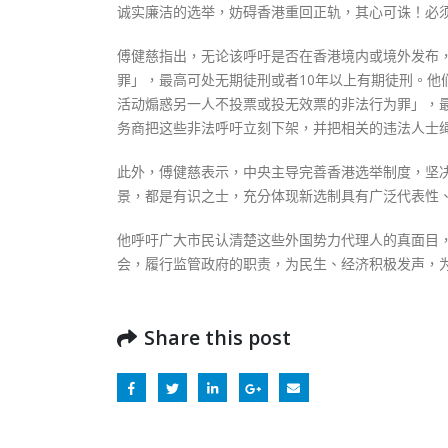
诚实廉洁的选举，妨碍香港重回正轨，其心可诛！必
傅健慈指出，无论该呼吁是否在香港境内或境外发布
罪」，最高可处无期徒刑或者10年以上有期徒刑。他
活动煽惑另一人不投票或投无效票的非法行为罪」，最
务商把这些非法呼吁立刻下架，并把相关的违法人士
此外，傅健慈表示，中央主导完善香港选举制度，坚
景，都是有识之士，充分体现新选制具有广泛代表性
他呼吁广大市民认清楚这些外国势力代理人的真面目，
会，履行监管政府的职责，为民生、经济积极发声，
Share this post