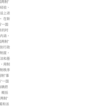
化，甚至美化暴动行为，以图感
生的
染他人。法官认为，被告行为令
2日
本已相当撕裂的社会更见撕裂，
士选
要修补绝不容易，强调以暴力解
样本
决社会问题，只会衍生更多暴
日或
力，示威者不能任意妄为、不择
本收
手段，背后理念亦不能构成减刑
read
理由。对于有辩方律师提到，现
时本港公安秩序稳定，再次发生
暴动的机会不大。法官指出，当
日有份参与暴动、造成乱局的
人，不应因现在的环境而得益，
故不会再额外调低刑期。 就着暴
动罪，由于徐庆钧、蔡泽新、杨
智升、林胜如、黄锦珊及陆映
慧、莫卓辉等7名被告的参与程
度较低，时间较短，故法官采纳
40个月为量刑起点，其余不认罪
的被告则以监禁45个月为起点。