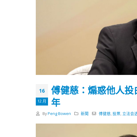
傅健慈：煽惑他人投
16
年
12 月
By
Peng Bowen
新聞
傅健慈
,
投票
,
立法会
香港全港各区工商联永远名誉
選舉日
会长吴锡有出席2023首届中国
2023-11-
(深圳)乡村振兴产业博览会开幕