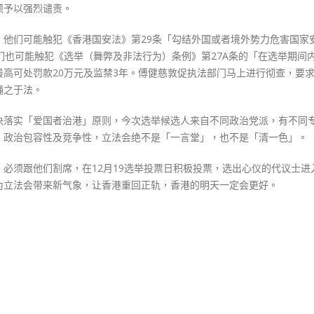
万
须予以强烈谴责。
元
囚
，他们可能触犯《香港国安法》第29条「勾结外国或者境外势力危害国家
3
们也可能触犯《选举（舞弊及非法行为）条例》第27A条的「在选举期间
年〉
高可处罚款20万元及监禁3年。傅健慈敦促执法部门马上进行彻查，要
中
绳之于法。
决落实「爱国者治港」原则，今次选举候选人来自不同政治党派，有不同
、政治包容性及竞争性，立法会绝不是「一言堂」，也不是「清一色」。
必须跟他们割席，在12月19选举投票日积极投票，选出心仪的代议士进
为立法会带来新气象，让香港重回正轨，香港的明天一定会更好。