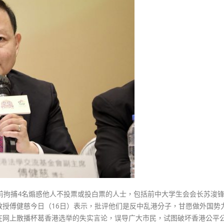
式
選人涉選舉舞弊 文: 朱家健
煽
2023-12-18
30
惑
他
向均羚：打破美西方政治破壞 積
香港公院探访明起无须预约一
1210區議會選舉
人
图睇清最新安排
2023-12-02
投
2023-01-31
白
選舉日踴躍投票
票
2023-11-30
破
坏
选
举
公
平
最
高
可
前拘捕4名煽惑他人不投票或投白票的人士，包括前中大学生会会长苏浚
罚
教授傅健慈今日（16日）表示，批评他们是反中乱港分子，甘愿做外国势
20
在网上散播杯葛香港选举的失实言论，误导广大市民，试图破坏香港公平