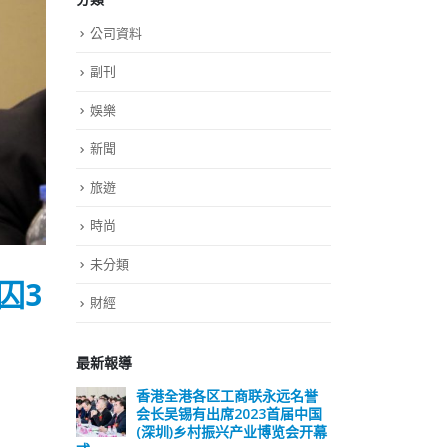
公司資料
副刊
娛樂
新聞
旅遊
時尚
未分類
囚3
財經
最新報導
远名誉
選舉日踴躍投票 文: 朱家健
香
届中国
会长
2023-11-30
览会开幕
(深