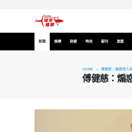
新聞
娛樂
財經
時尚
副刊
旅遊
HOME
傅健慈：煽惑他人投
傅健慈：煽惑