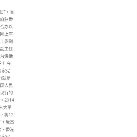
08
01
证明
人罪成被判监30至42个月
丽
1 月
10 月
变协调
2019年7月28日，中环遮打花园
香港
冠肺炎
一个有不反对通知书的集会开始
公告
，由下
不久就演化成警民冲突，多人被
处7
2岁或以
捕。当中1人早前已承认暴动
病毒
型冠状
罪，20人经审讯后亦被裁定暴
留的
14天且
动、袭警等罪名成立。21名被告
明地
的证
今（8日）在西九龙法院被判囚
完成
接种的
30个月至42个月。 21名被告依
受上
港或台
次为张智麟、陈梓康、钟泓洋、
校爆
具。违
徐庆钧、陈希隽、崔耀明、林少
样疾
的行
峰、蔡泽新、杨智升、林胜如、
相似
现行由
黄颂恩、黄锦珊、李少康、周锦
其指
隔离医学
涛、莫卓辉、黄飞鸿、简健煌、
接种
得经澳门
谭诗妙、谭伊婷、陆映慧及黄柏
告规
及由台
贤。控罪指他们在2019年7月28
日期
中隔离医
日，在西边街和皇后街之间近德
期第
辅道西一带参与暴动。其中第17
处大
被告简健煌早前已认罪。 第15
奖励