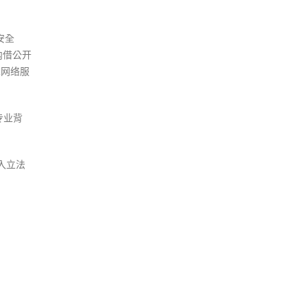
安全
内借公开
求网络服
专业背
入立法