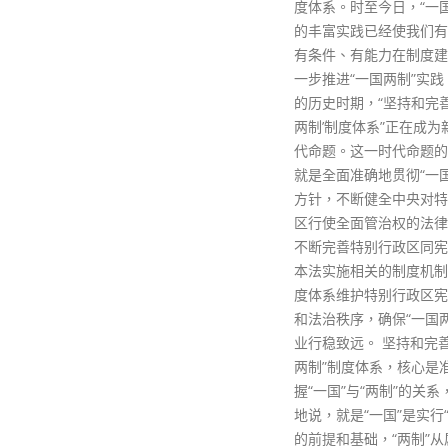
度体系。时至今日，“一国两制”
的丰富实践已经使我们有经验、
有条件、有能力在制度建设上进
一步推进“一国两制”实践。 在新
的历史时期，“坚持和完善‘一国
两制’制度体系”正在成为新的时
代命题。这一时代命题的内涵，
就是全面准确地贯彻“一国两制”
方针，不断健全中央对特别行政
区行使全面管治权的法律制度，
不断完善特别行政区同宪法和基
本法实施相关的制度机制，用制
度体系维护特别行政区宪制秩序
和法治秩序，确保“一国两制”事
业行稳致远。 坚持和完善“一国
两制”制度体系，核心是准确把
握“一国”与“两制”的关系，概括
地说，就是“一国”是实行“两制”
的前提和基础，“两制”从属和派