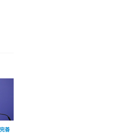
 入境
香港2019年7.28暴动案21
香