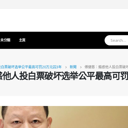
未分類
主頁
白票破坏选举公平最高可罚20万元囚3年
新聞
傅健慈：煽惑他人投白票破坏
他人投白票破坏选举公平最高可罚