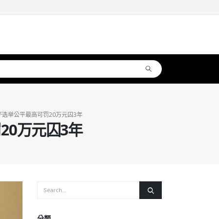
选举公平最高可罚20万元囚3年
20万元囚3年
分類