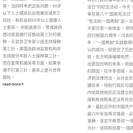
法日”的纪念活动。今天，很荣
幸在第八个“国家宪法日”，围绕
“宪法和‘一国两制’”这一主题，与
大家分享一些体会。 明年是香港
回归祖国25周年。过去的几十
年，“一国两制”实践取得举世公
认的成功，经受住了历史的检
验，东方明珠璀璨依然，正展现
出更加光明的未来。但由于历史
的原因，在许多领域，从政治经
济到法律司法、从社会生活到交
通往来，特别行政区与国家、与
内地其他地区应当建立的制度衔
接和有效联系还没有完全建立起
来。最近召开的中国共产党十九
届六中全会再次强调，必须全面
准确、坚定不移贯彻“一国两制”
方针，坚持和完善“一国两制”制