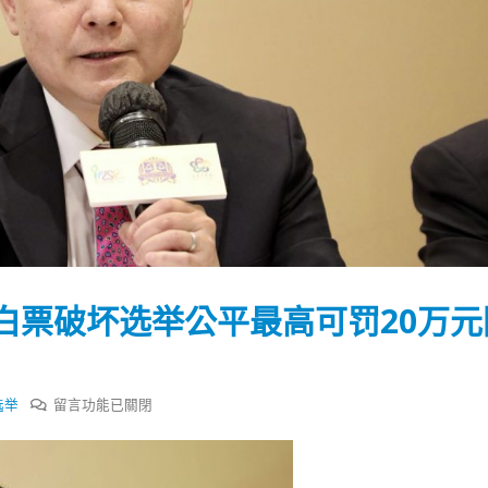
白票破坏选举公平最高可罚20万元
在
选举
留言功能已關閉
〈傅
踴躍投票 文: 朱家健
香港全港各区工商联永
会长吴锡有出席2023首
30
健
(深圳)乡村振兴产业博
慈：