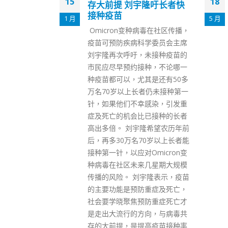
18
04
隆吁长者快
何柏良强调接种疫苗乃重
中之重
5 月
12 月
病毒在社区传播，
港大感染及传染病中心总监何柏
学委员会主席
良今日（18日）在电台节目表
未接种疫苗的
示，本港要预防疫情爆发，始终
种，不论哪一
要靠接种疫苗，第三针的接种更
其是还有50多
是重中之重。 何柏良指出，60
者仍未接种第一
岁以下人士是否不需要打第三
感染，引发重
针，涉及复杂问题，不能只单看
已接种的长者
死亡数字，感染新冠病毒对所有
隆希望农历年前
年龄层人士都有很大影响，例如
0岁以上长者能
带来「长新冠」问题。根据国际
Omicron变
研究，不同年龄层在感染后的死
几星期大规模
亡率属渐进式，如果一刀切划线
宇隆表示，疫苗
在60岁，并不是科学做法，他不
重症及死亡，
同意以60岁作为划线。 何柏良
防重症死亡才
又指，60岁以下，无论是儿童或
向，与病毒共
年轻成年人，亦可能有自身问
高疫苗接种率
题，例如肥胖、吸烟或长期病患