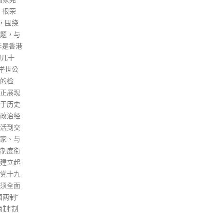
被告莫卓辉另被控一项袭警罪，
营，
控罪指他于同日在上环宜必思酒
屿山
店外用右手肘撞向总督察邓智兆
涛轩
的胸口。第4被告徐庆钧另被控
须于
无牌管有无线电通讯器具，即一
若在
部无线电收发机。2被告均就上
进行
述控罪被裁定罪成。 法官陈仲衡
检测
判刑时指，当日示威者人数极
道感
多，远超警员数目，他们均戴口
今日
罩、头盔，有人携带盾牌等装
蹄径
备，反映他们均有备而来，亦有
先幼
意避免暴露身份。警方多次发出
圃道
警告，要求示威者和平散去，但
港青
示威者没有珍惜机会，不但向警
过两
员投掷杂物，更破坏现场的公共
龙东
设施，滋扰公共秩序，对居于附
年级
近的人构成人身安全威胁。 法官
园九
批评，有被告求情时把暴动合理
的学