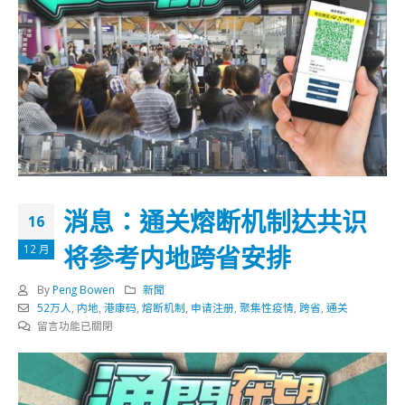
消息：通关熔断机制达共识
16
将参考内地跨省安排
12 月
By
Peng Bowen
新聞
52万人
,
内地
,
港康码
,
熔断机制
,
申请注册
,
聚集性疫情
,
跨省
,
通关
在
留言功能已關閉
〈消
息：
通
关