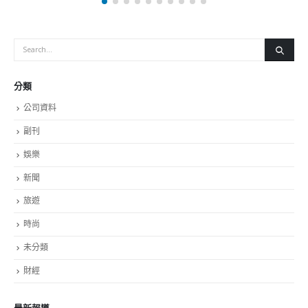
分類
公司資料
副刊
娛樂
新聞
旅遊
時尚
未分類
財經
最新報導
選舉日踴躍投票 文: 朱家健
2023-11-30
抹黑候選人涉選舉舞弊 文: 朱家健