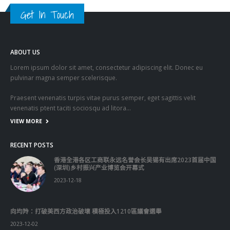
ABOUT US
Lorem ipsum dolor sit amet, consectetur adipiscing elit. Donec eu
pulvinar magna semper scelerisque.
Praesent venenatis turpis vitae purus semper, eget sagittis velit
venenatis ptent taciti sociosqu ad litora…
VIEW MORE
RECENT POSTS
香港全港各区工商联永远名誉会长吴锡有出席2023首届中国
(深圳)乡村振兴产业博览会开幕式
2023-12-18
向均羚：打破美西方政治破壞 積極投入1210區議會選舉
2023-12-02
RECENT COMMENTS
TAGS