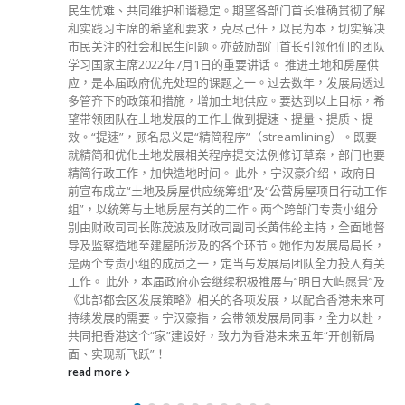
港学校在复活节后将能够分阶段复课，对未接种疫苗的学生是
否要每天进行快测已有一定想法，将会在本周初期宣布复课的
详情；而有关放宽社交距离措施，她表示亦将会在数日后公布
措施的细节，另外本周亦会公布关于被征用为隔离设施的近
6,000个公屋单位，将能在什么时候交付分配到单位的市民。
对于有人认为学校应采取疫苗通行证，她表示政府持不同看
法，认为回校上学对学生的心理健康和成长发展极为重要，亦
不忍心让3成多没有接种疫苗的学生眼白白看着同学回校上
课，自己却只能在家上网课，因此港府将做好风险管理工作，
以学生的利益为依归，包括必须让中学文凭考试开考，亦不会
轻易再停课。 被问及如何挽回香港作为国际航空枢纽的地
位，林郑月娥表示，分客运和货运两方面，一直以来对货运的
影响都不大，会继续努力维护。不过，在客运方面因涉及人
流，外防输入措施上一定会对客运造成影响，希望疫情回落后
可以改善
read more