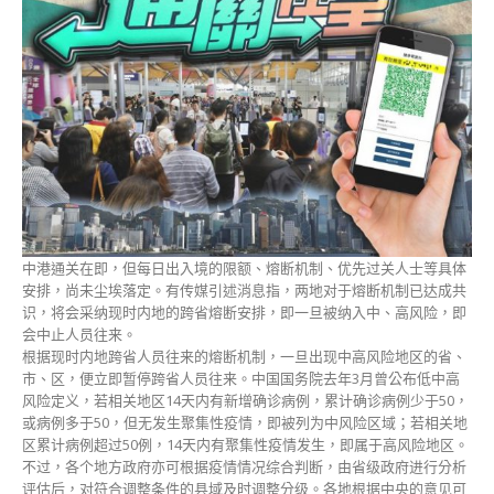
熔
断
机
制
达
共
识
将
参
考
内
地
中港通关在即，但每日出入境的限额、熔断机制、优先过关人士等具体
跨
安排，尚未尘埃落定。有传媒引述消息指，两地对于熔断机制已达成共
省
识，将会采纳现时内地的跨省熔断安排，即一旦被纳入中、高风险，即
安
会中止人员往来。
排〉
根据现时内地跨省人员往来的熔断机制，一旦出现中高风险地区的省、
中
市、区，便立即暂停跨省人员往来。中国国务院去年3月曾公布低中高
风险定义，若相关地区14天内有新增确诊病例，累计确诊病例少于50，
或病例多于50，但无发生聚集性疫情，即被列为中风险区域；若相关地
区累计病例超过50例，14天内有聚集性疫情发生，即属于高风险地区。
不过，各个地方政府亦可根据疫情情况综合判断，由省级政府进行分析
评估后，对符合调整条件的县域及时调整分级。各地根据中央的意见可