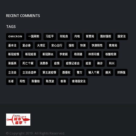
OMICRON
一国两制
习近平
何柏良
内地
医管局
围封强检
国安法
基本法
复必泰
大湾区
安心出行
强检
快测
快测阳性
教育局
新冠疫情
新冠疫苗
新冠肺炎
李家超
杨润雄
林郑月娥
核酸检测
梁振英
死亡个案
消费券
疫情
疫情记者会
疫苗
确诊
科兴
立法会
立法会选举
第五波疫情
聂德权
警方
输入个案
通关
邓炳强
长者
阳性
陈肇始
陈茂波
香港
香港国安法
© Copyright 2019. All Rights Reserved.