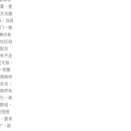
厦20楼（港铁上环站（A1出
口）） 2. 北角英皇道255号国都
广场12楼1202室（港铁炮台山
站（B出口）） 九龙 3. 长沙湾
永康街9号6楼601-602室（港铁
荔枝角站（C出口）） 4. 旺角弥
敦道750号始创中心18楼1834-
1838室（港铁太子站（B2出
口）） 5....
read more