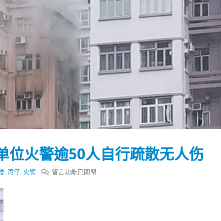
单位火警逾50人自行疏散无人伤
在
楼
,
湾仔
,
火警
留言功能已關閉
〈香
踴躍投票 文: 朱家健
香港全港各区工商联永
港
会长吴锡有出席2023首
30
湾
(深圳)乡村振兴产业博
仔