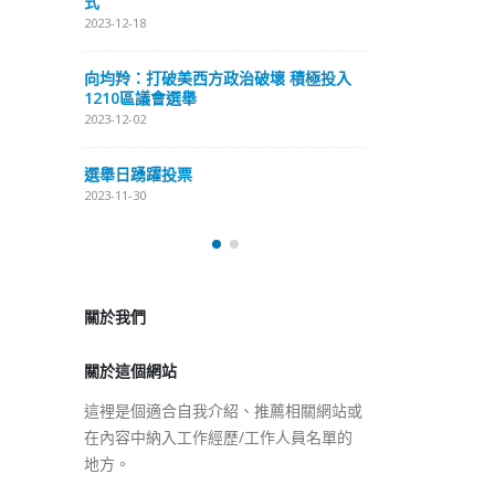
式
抹黑候選人涉選舉舞弊 文: 朱家健
2023-12-18
2023-11-30
極投入
向均羚：打破
香港公院探访明起无须预约一
1210區議會
图睇清最新安排
2023-12-02
2023-01-31
選舉日踴躍投
2023-11-30
關於我們
關於這個網站
這裡是個適合自我介紹、推薦相關網站或
在內容中納入工作經歷/工作人員名單的
地方。