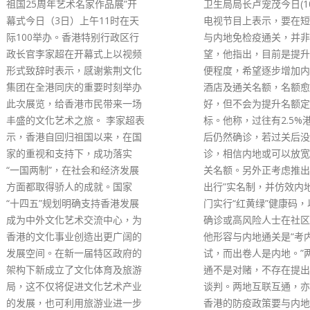
卫生局局长卢宠茂今日(10日)在
（18日）出席一个活动
电视节目上表示，要在短时间内
过去一段时间市民努力做
与内地免检疫通关，并非合理期
抗疫工作，希望未来继续
望，他指出，目前是提升通关方
从而让本港可以尽快与内
便程度，希望逐步增加内地检疫
关。他续说，这亦是特区
酒店及通关名额，名额愈多愈
内地专家讨论的重要方向
好，但不会为提升名额定下目
会全力以赴做好技术配套
标。他称，过往有2.5%港人过关
以相关技术方案配合防疫
后仍然确诊，若过关后没有人确
要，早日达致通关。
诊，相信内地或可以放宽更多过
read more
关名额。另外正考虑推出“安心
出行”实名制，并仿效内地或澳
门实行“红黄绿”健康码，以限制
确诊或高风险人士在社区活动。
他形容与内地通关是“考内地
试，而出卷人是内地。”两地沟
通不是对赌，不存在提出要求或
谈判。两地互联互通，亦不代表
香港的防疫政策要与内地完全一