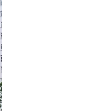
式
選人涉選舉舞弊 文: 朱家健
春
2023-12-18
30
园
街
向均羚：打破美西方政治破壞 積
香港公院探访明起无须预约一
1210區議會選舉
住
图睇清最新安排
2023-12-02
宅
2023-01-31
单
選舉日踴躍投票
位
2023-11-30
火
警
逾
50
人
自
行
疏
散
无
人