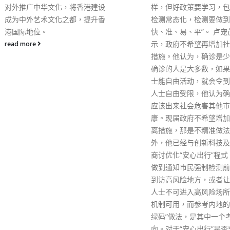
样，但好政策要学习，包括核酸
检测常态化，检测要做到“多、
快、准、易、平”。 卢宠茂表
示，政府不希望再增加社交距离
措施。他认为，确诊是少数，无
确诊的人是大多数，如果确诊人
士能自由活动，就会令到无确诊
人士自由受限，他认为确诊者不
应该出来社会危害其他市民的健
康。现届政府不希望增加社交距
离措施，那是不精准做法。 另
外，他已经与创新科技及工业局
商讨优化“安心出行”程式，希望
做到通知市民强制检测前，不要
到访高风险地方，或者让有风险
人士不可进入高风险场所，要有
机制可用，而参考内地的“红黄
绿码”做法，是其中一个考虑方
向。对于“安心出行”是否要加设