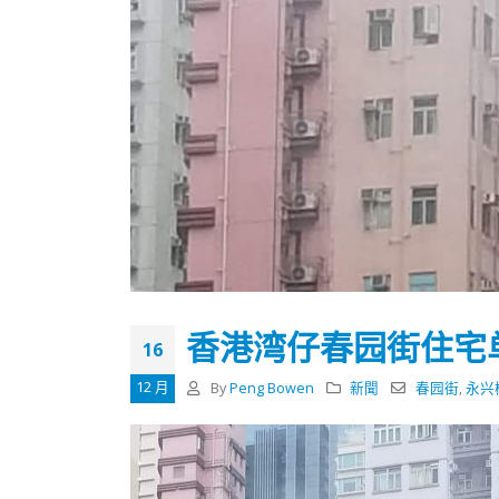
香港湾仔春园街住宅
16
12 月
By
Peng Bowen
新聞
春园街
,
永兴
香港全港各区工商联永远名誉
選舉日
会长吴锡有出席2023首届中国
2023-11-
(深圳)乡村振兴产业博览会开幕