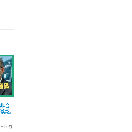
套配
香港第二阶段消费券今截
香
23
13
恢复
止登记及“转会” 8月7日起
封
发放
7 月
8 月
本港
今日
香港第二阶段消费券计划今日
（1