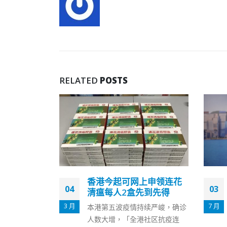
RELATED
POSTS
上申领连花
李家超：将香港建设为中
03
10
先到先得
外艺术文化之都对外推广
中华文化
7 月
7 月
续严峻，确诊
“今朝更好看——庆祝香港回归
社区抗疫连