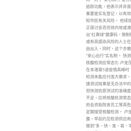
追踪功能，他表示并非首要，更
重要是实名登记，以有效方法通
知市民有关风险。 他续指，当局
正探讨会否仿效内地或澳门，推
出“红黄绿”健康码，限制确诊者
或有高感染风险的人士在社区自
由出入。同时，这个亦需配合
“安心出行”实名制。 快测有不足
核酸检测应常态化 卢宠茂又指，
在本港第5波疫情高峰时，核酸
检测未能应付庞大需求，接纳快
速测试结果是无办法中的办法，
但快测抗原测试的准绳度始终有
不足，应将核酸检测常态化。政
府会资助院舍员工等高危群组，
定期接受核酸检测。 卢宠茂透
露，早前约见检测供应商，要求
做到“多、快、准、易、平”，即