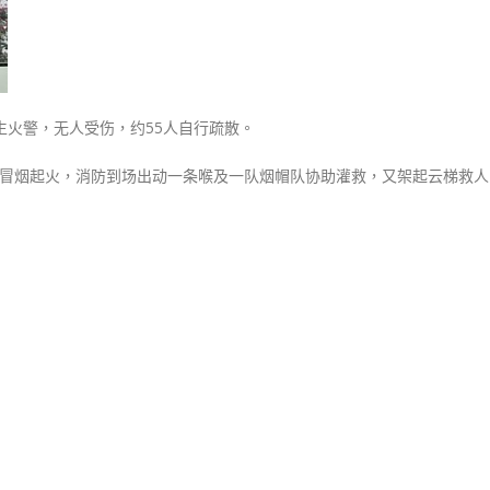
伤〉
中
生火警，无人受伤，约55人自行疏散。
冒烟起火，消防到场出动一条喉及一队烟帽队协助灌救，又架起云梯救人