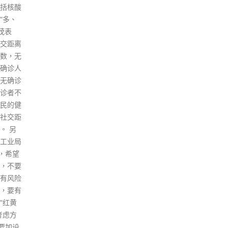
内连同相关文件以下列方式递
交： 邮寄到香港邮政总局邮政信
箱185000号「消费券计划秘书
处」； 传真（号码3106
0701）； 电邮
（
enquiry@consumptionvouch
er.gov.hk
）； 交到位于港、
九、新界的8间临时服务中心或
九龙旺角弥敦道750号始创中心
17楼「消费券计划秘书处」。临
时服务中心会延长开放至8月13
日，办公时间为星期一至星期六
上午9时至下午6时（公众假期除
外）。 秘书处收到覆检申请后会
以短讯确认收到申请。一般情况
下，秘书处会在6星期内以书面
通知申请人其覆检结果。 8间临
时服务中心的地址： 香港岛 1.
上环德辅道中322号西区电讯大