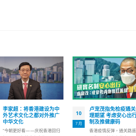
卢宠茂指免检疫通关非合
薛永恒冀做好技术配
18
理期望 考虑安心出行实名
合防疫抗疫需要早日
制及推健康码
通关
11 月
香港疫情反弹，通关路遥。医务
创新及科技局局长薛永恒