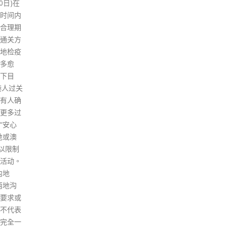
后表示，
（23日）截止登记，政府发言人
翠楼
好防疫
提醒符合资格而又从未登记的市
接受
坚持，
民，以及有意更改储值支付工具
测个
地通
账户以收取第二阶段消费券的现
安排
政府与
有登记人，透过计划网站内的电
访约
，当局
子登记平台或前往任何一间临时
门，
，期望
服务中心办理手续。合资格登记
read
抗疫需
人会在8月7日开始分期获发放电
子消费券。 所有登记人会收到其
审核结果的短讯通知，短讯会以
特定电话号码（+852 6059
1120）发出，市民亦可透过热线
185000的语音系统查询其审核
结果。发言人表示，获通知不符
合计划资格准则的登记人，如对
结果有异议而欲提出申述，可在
计划网站下载或透过计划热线
185000索取「覆检申请表
格」，填妥后在收到短讯的14天