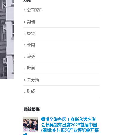
公司資料
副刊
娛樂
新聞
旅遊
時尚
未分類
財經
最新報導
远名誉
選舉日踴躍投票 文: 朱家健
香
届中国
会长
2023-11-30
览会开幕
(深