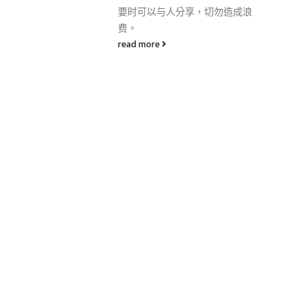
对外推广中华文化，将香港建设
，切勿造成浪
成为中外艺术文化之都，提升香
港国际地位。
read more