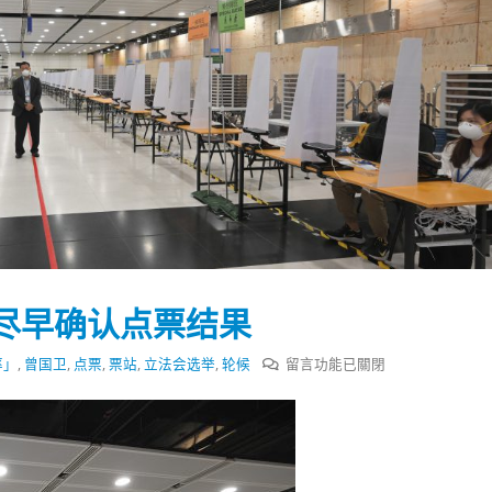
尽早确认点票结果
在
率」
,
曾国卫
,
点票
,
票站
,
立法会选举
,
轮候
留言功能已關閉
〈曾
国
踴躍投票 文: 朱家健
香港全港各区工商联永
卫
会长吴锡有出席2023首
30
访
(深圳)乡村振兴产业博