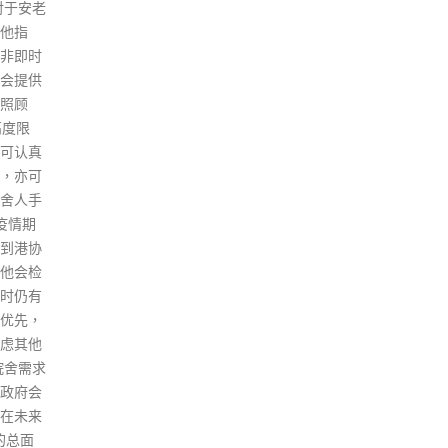
区政府官员实施制裁、大肆诋毁
境；
污蔑香港、串联多国对香港施
培训
压、以及恐吓在港经营的美国企
展；
业等；这种种劣迹都伤害了香港
「教
市民的正常生活，破坏了大家最
业发
引以自豪的自由市场经济和高效
read
营商环境。 大联盟认为，随著
《香港国安法》的制定实施以及
香港选举制度的进一步的完善，
香港的长治久安终于获得了宪制
上的保障。特区政府在这个适当
的时刻，通过“报告”形式以实质
数据和客观事实向国际社会说明
香港的优势和未来发展机遇，无
疑是对美势力长期以来所渲染之
错误信息和傲慢立场作出有力反
驳；另一方面，特区政府这份
“报告”亦有利于澄清外国对香港
发展和营商环境存在的曲解和偏