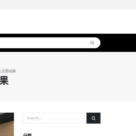
认点票结果
果
分類