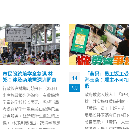
「黄码」员工返工受刁难
陈帆：市民住劏房有
09
孙玉菡：雇主不可扣有薪
原因难定“告别劏房”
假
表
12 月
政府放宽入境人士「3+4」安
政府《长远房屋策略》周
排，并实施红黄码制度，容许持
报告披露，全港居于环境
「黄码」员工上班。劳工及福利
位住户达到12.7万户。
局局长孙玉菡今日(14日)在电视
屋局局长陈帆今日（9日
节目表示，「黄码」人士具备上
个电视节目承认数字有增
班条件，雇主应该要让他们工
指市民租住劏房有很多原