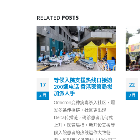
RELATED
POSTS
热线日接逾
市民盼跨境学童复课 林
22
14
香港医管局拟
郑：涉及两地需深圳同意
8 月
8 月
行政长官林郑月娥今日（22日）
病毒杀入社区，爆
出席施政报告咨询会，有收跨境
区更出现
学童的学校校长表示，希望当局
确诊患者几何式
考虑在新学年重启关口旅游巴点
新开设支援等
对点服务，让跨境学生能过境上
运作大致畅
课。 林郑月娥指出，跨境学童是
线共10位职员