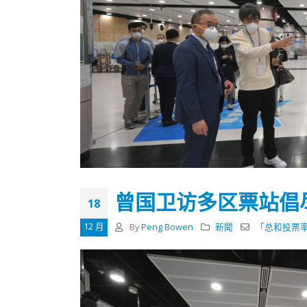
曾国卫访多区票站倡
18
12 月
By
Peng Bowen
新聞
「总和投票
香港全港各区工商联永远名誉
選舉日
会长吴锡有出席2023首届中国
2023-11-
(深圳)乡村振兴产业博览会开幕