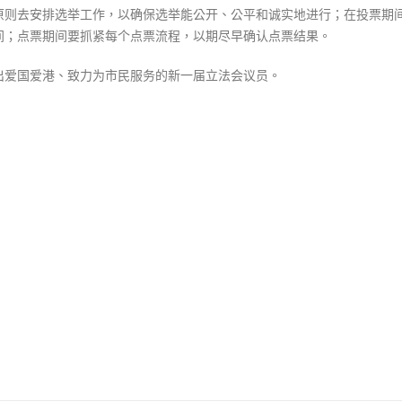
原则去安排选举工作，以确保选举能公开、公平和诚实地进行；在投票期
间；点票期间要抓紧每个点票流程，以期尽早确认点票结果。
出爱国爱港、致力为市民服务的新一届立法会议员。