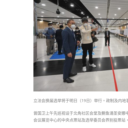
式
抹黑候
2023-12-18
2023-11-
向均羚：打破美西方政治破壞 積極投入
1210區議會選舉
2023-12-02
選舉日踴躍投票
2023-11-30
立法会换届选举将于明日（19日）举行。政制及内地
曾国卫上午先巡视设于北角社区会堂及鲗鱼涌圣安娜
会议展览中心的中央点票站及选举委员会界别投票站