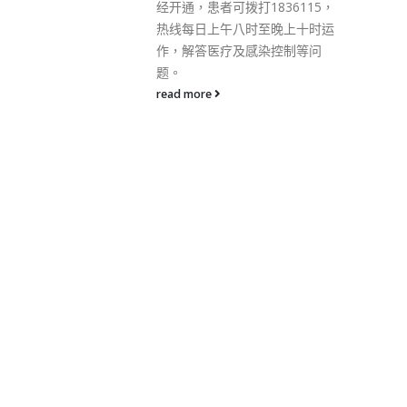
1836115，
至晚上十时运
染控制等问