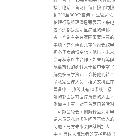
一个大问题，会要求教育局研
每日接平均接
究。但涉及两地，亦需深圳同意
询。 医管局总
让学童每日跨境返香港上课，而
荣表示，来电
不会带来任何防疫风险。 有市民
病征的确诊
指出，本港楼价非常高昂，许多
隔离要注意的
年轻人都不能轻易买楼，中产人
童的家长致电
士申请不到公屋又买不到居屋，
。他指，未来
希望政府加快土地供应，让年轻
，如果有等候
人安居乐业。此外，亦有将军澳
士致电希望了
市民关注当区交通问题。 林郑月
会将他们转介
指出，今届政府发展一个地方做
相关安排正在
房屋或商业，都须以运输基建先
10条线，接
行；随着将军澳的跨湾大桥成
背景的人士，
形，蓝田隧道及中九龙干线开
首两日等候时
通，相信当区的交通问题应该很
解释因为听电
快会解决。
间回答病人的
read more
陆续增加人
者的支援热线已