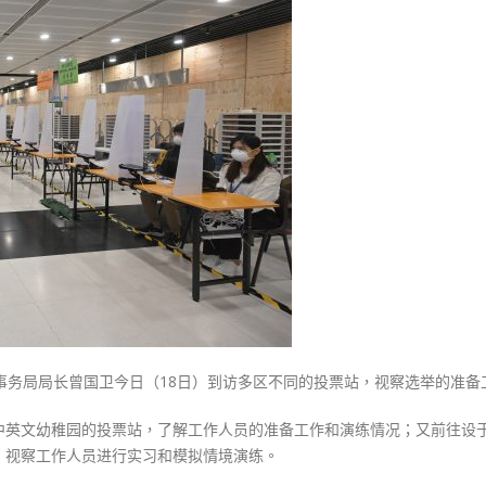
式
多
選人涉選舉舞弊 文: 朱家健
2023-12-18
区
30
票
向均羚：打破美西方政治破壞 積
站
香港公院探访明起无须预约一
1210區議會選舉
倡
图睇清最新安排
2023-12-02
尽
2023-01-31
早
選舉日踴躍投票
确
2023-11-30
认
点
票
结
果〉
中
事务局局长曾国卫今日（18日）到访多区不同的投票站，视察选举的准备
中英文幼稚园的投票站，了解工作人员的准备工作和演练情况；又前往设
，视察工作人员进行实习和模拟情境演练。