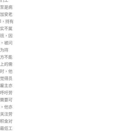
间表。
国者治港”，有力维护香港社会
位；
不同原
稳定和营商环境。香港再出发大
专业
而被迫
联盟今日发声明指，重回正轨的
学教
住近工
香港营商环境优势突出，未来发
能量
能一一
展空间将无可限量。 大联盟表
素。
多个措
示，“报告”具体详列了黑暴动乱
学校
题，包
对香港营商及投资环境造成的影
时每
轮候公
响，以及美国对香港造成的严重
每3
长远要
干预；并明确指出了中央制定实
校可
被问及公
施《香港国安法》，以及支持香
筹校
6”，陈
港特区落实“爱国者治港”有力维
设创
，当局
护了香港社会稳定和营商环境。
额职
“报告”最后还科学总结了重回正
育的
轨的新香港营商环境优势突出，
议持
未来发展空间无可限量。 大联盟
合教
指，事实上，自两年前的“修例
升小
风波”以来，美国通过了所谓涉
办6
港法案，单方面对多名中央与特
级校