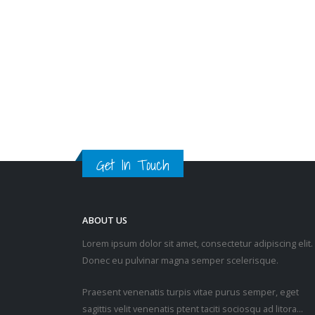
Get In Touch
ABOUT US
Lorem ipsum dolor sit amet, consectetur adipiscing elit.
Donec eu pulvinar magna semper scelerisque.
Praesent venenatis turpis vitae purus semper, eget
sagittis velit venenatis ptent taciti sociosqu ad litora…