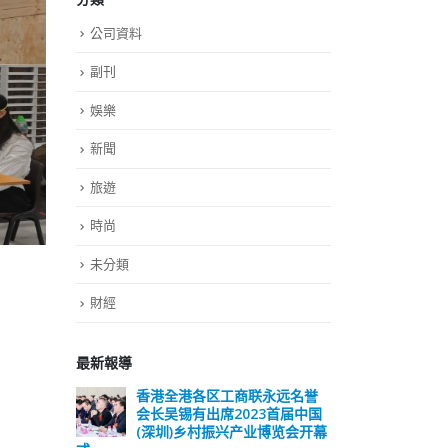
公司資料
副刊
娛樂
新聞
旅遊
時尚
未分類
財經
最新報導
远名誉
選舉日踴躍投票 文: 朱家健
香
届中国
会长
2023-11-30
览会开幕
(深