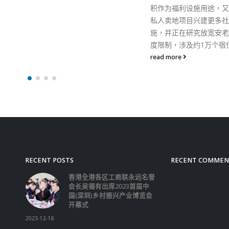
积作为福利设施用途，又会要求
私人卖地项目兴建更多社福设
施，并正在研究放宽安老院舍高
度限制，涉及约1万个宿位。
read more
RECENT POSTS
RECENT COMMEN
香港全港各区工商联永远名誉
会长吴锡有出席2023首届中
国(深圳)乡村振兴产业博览会
开幕式
2023-12-18