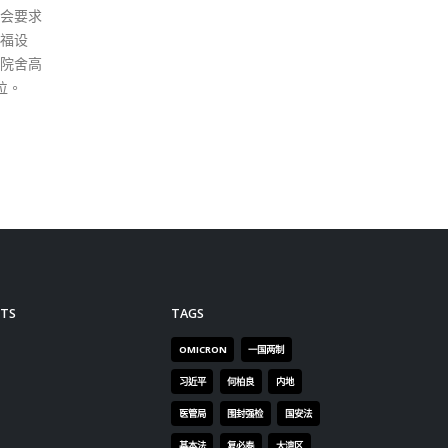
见，实质上对疫后香港的经济复
甦和未来发展方向画下了一幅清
晰蓝图。因此，香港再出发大联
盟认为“报告”出台非常及时，振
奋人心，令人深受鼓舞。 大联盟
强调，正如“报告”指出，在“一国
两制”和粤港澳大湾区国家重大
发展战略下，香港优势明显、前
景亮丽、机遇庞大。大联盟深
信，在国家的全力支持和关心
下，只要香港运用好自身优势，
加以香港人的拼搏精神，香港的
经济前景肯定一片繁荣，香港的
TS
TAGS
将来也必定会更光明。
OMICRON
一国两制
read more
习近平
何柏良
内地
医管局
围封强检
国安法
基本法
复必泰
大湾区