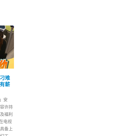
不同
再出发大联盟：香港营商
香
30
21
时间
环境报告有力驳斥美国抹
人手
黑
一
9 月
7 月
年进度
特区政府早前发表《香港营商环
· 
欠佳单
境报告：优势独特 机遇无限》，
「改
运输及房
指过去2年“黑暴动乱”和美国遏华
理顺
）在一
战略对香港经济和营商环境造成
酬」
加，但
严重负面影响；而中央果断制定
表示
因，政
实施《香港国安法》和落实“爱
校赶