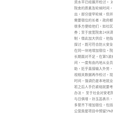
资水平已经展开检讨。 对于安老
院舍的质素及轮候时间，他指
出，部分提早轮候，但并非即时
需要宿位的长者，政府都会提供
很多方便给他们，如社区照顾
券；至于放宽院舍24米高度限
制，借此加大供应，他指可认真
探讨，既可符合防火安全，亦可
在同一块地增加宿位。院舍人手
长期面对不足，在第5波疫情期
间，一度有由内地从业员到港协
助，近乎直接输入外劳，他会检
视相关数据再作检讨，现时仍有
时间，强调仍是本地就业优先，
若之后人手仍紧绌就要考虑其他
办法。 至于社会对安老院舍需求
与日俱增，孙玉菡表示，政府会
多管齐下增加宿位，包括在未来
公营房屋项目中预留5%的总面