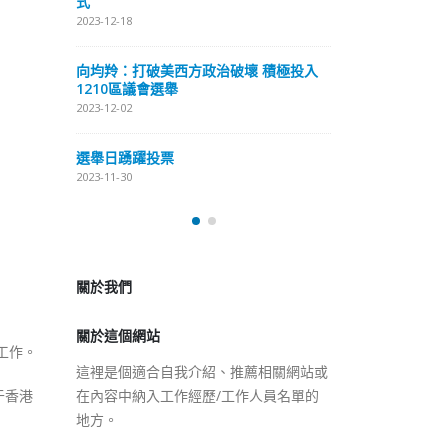
式
抹黑候選人涉選舉舞弊 文: 朱家健
2023-12-18
2023-11-30
極投入
向均羚：打破
香港公院探访明起无须预约一
1210區議會
图睇清最新安排
2023-12-02
2023-01-31
選舉日踴躍投
2023-11-30
關於我們
關於這個網站
這裡是個適合自我介紹、推薦相關網站或
在內容中納入工作經歷/工作人員名單的
工作。
地方。
于香港