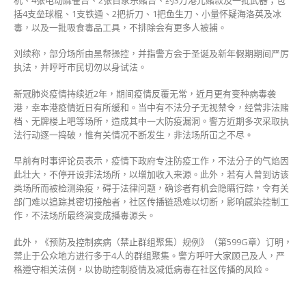
括4支垒球棍、1支铁通、2把折刀、1把鱼生刀、小量怀疑海洛英及冰
毒，以及一批吸食毒品工具，不排除会有更多人被捕。
刘续称，部分场所由黑帮操控，并指警方会于圣诞及新年假期期间严厉
执法，并呼吁市民切勿以身试法。
新冠肺炎疫情持续近2年，期间疫情反覆无常，近月更有变种病毒袭
港，幸本港疫情近日有所缓和。当中有不法分子无视禁令，经营非法赌
档、无牌楼上吧等场所，造成其中一大防疫漏洞。警方近期多次采取执
法行动逐一捣破，惟有关情况不断发生，非法场所冚之不尽。
早前有时事评论员表示，疫情下政府专注防疫工作，不法分子的气焰因
此壮大，不停开设非法场所，以增加收入来源。此外，若有人曾到访该
类场所而被检测染疫，碍于法律问题，确诊者有机会隐瞒行踪，令有关
部门难以追踪其密切接触者，社区传播链恐难以切断，影响感染控制工
作，不法场所最终演变成播毒源头。
此外，《预防及控制疾病（禁止群组聚集）规例》（第599G章）订明，
禁止于公众地方进行多于4人的群组聚集。警方呼吁大家顾己及人，严
格遵守相关法例，以协助控制疫情及减低病毒在社区传播的风险。