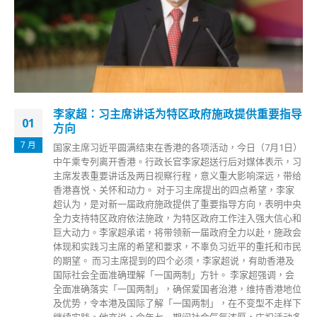
林郑：香港疫情呈下降趋势 市民无需太注重每日
24
确诊数字
5 月
本港第五波疫情缓和，昨日（23日）新增190宗确诊，为疫情
高峰以来首次低于200宗。行政长官林郑月娥今日（24日）在
行会前见记者时表示，过去一周的疫情持续平稳，并呈下降趋
势，市民不需太注重每日确诊数字，因难免会有波动。如果今
日确诊数字升到200宗之上，不等于疫情有逆转。 林郑说，首
先每日的确诊数字包括输入个案在内，会影响整体数字；其次
全港几十万人需每日进行快测，而周末快测量则大为减少。疫
情自4月中开始属下降轨迹，虽有群组感染，但目前仍然可
控，复课情况亦令人放心。但为审慎起见，教育局早前已公布
学生快测措施延至6月下旬。
read more