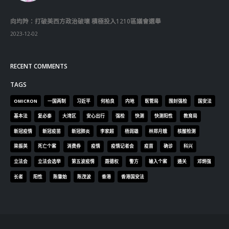
RECENT COMMENTS
TAGS
OMICRON
一国两制
习近平
何柏良
内地
医管局
围封强检
国安法
基本法
复必泰
大湾区
安心出行
强检
快测
快测阳性
教育局
新冠疫情
新冠疫苗
新冠肺炎
李家超
杨润雄
林郑月娥
核酸检测
梁振英
死亡个案
消费券
疫情
疫情记者会
疫苗
确诊
科兴
立法会
立法会选举
第五波疫情
聂德权
警方
输入个案
通关
邓炳强
长者
阳性
陈肇始
陈茂波
香港
香港国安法
© Copyright 2019. All Rights Reserved.