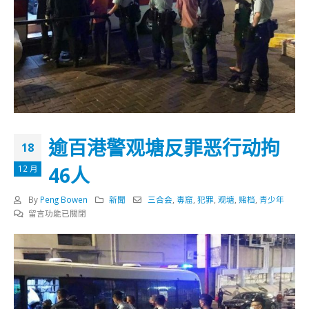
逾百港警观塘反罪恶行动拘
18
46人
12 月
By
Peng Bowen
新聞
三合会
,
毒窟
,
犯罪
,
观塘
,
赌档
,
青少年
在
留言功能已關閉
〈逾
百
港
警
观
塘