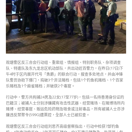
反
罪
恶
行
动
拘
46
人〉
中
观塘警区反三合会行动组、重案组、情报组、特别职务队、杂项调查
队、特遣队及东九龙总区机动部队，共出动近百警力，在昨日(17日)下
午4时于区内展开代号「勇爵」的联合行动，搜查多处地点，并由冲锋
队警员协助下爆门，捣破3个非法赌档，包括1个钓鱼机赌档、1个百家
乐赌档及1个麻雀赌档；并破获2个毒窟。
行动中，警方共拘捕24男及22女(17至77岁)，包括一名持香港身份证的
巴籍汉；被捕人士分别涉嫌藏有攻击性武器、经营赌场、在赌博场所内
赌博、经营毒窟、贩运危险药物及吸食或注射毒品，所有被捕人士亦涉
嫌违反禁聚令(599G)遭票控，全部人士已被扣查。
观塘警区反三合会行动组刘思齐高级督察指出，行动中检获7部钓鱼
机、4张电动麻雀台、2张百家乐赌台、约3万港元赌款及一批武器；包