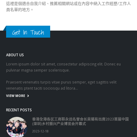
Get In Touch
ABOUT US
Lorem ipsum dolor sit amet, consectetur adipiscing elit. Donec eu
pulvinar magna semper scelerisque.
Praesent venenatis turpis vitae purus semper, eget sagittis velit
venenatis ptent taciti sociosqu ad litora…
VIEW MORE
RECENT POSTS
香港全港各区工商联永远名誉会长吴锡有出席2023首届中国
(深圳)乡村振兴产业博览会开幕式
2023-12-18
向均羚：打破美西方政治破壞 積極投入1210區議會選舉
2023-12-02