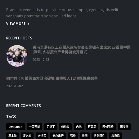
Praesent venenatis turpis vitae purus semper, eget sagittis velit
venenatis ptent taciti sociosqu ad litora…
VIEW MORE
RECENT POSTS
香港全港各区工商联永远名誉会长吴锡有出席2023首届中国
(深圳)乡村振兴产业博览会开幕式
2023-12-18
向均羚：打破美西方政治破壞 積極投入1210區議會選舉
2023-12-02
RECENT COMMENTS
TAGS
OMICRON
一国两制
习近平
何柏良
内地
医管局
围封强检
国安法
基本法
复必泰
大湾区
安心出行
强检
快测
快测阳性
教育局