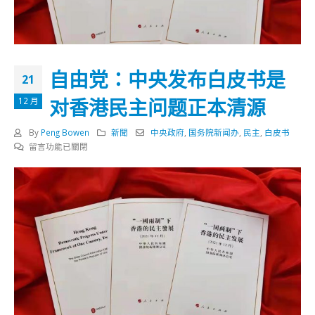
自由党：中央发布白皮书是
21
对香港民主问题正本清源
12 月
By
Peng Bowen
新聞
中央政府
,
国务院新闻办
,
民主
,
白皮书
在
留言功能已關閉
〈自
由
党：
中
央
发
布
白
皮
书
是
对