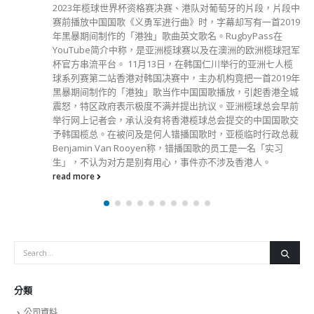
2023年榄球世界杯资格赛决赛、港队对葡萄牙的片段，片段中
赛前播放中国国歌《义勇军进行曲》时，字幕却写有一首2019
年黑暴期间制作的「港独」歌曲英文歌名。RugbyPass在
YouTube简介中称，是亚洲榄球赛以及在澳洲的欧洲榄球冠军
杯官方串流平台。 11月13日，在韩国仁川举行的亚洲七人榄
球系列赛第二站香港对韩国决赛中，主办机构竟把一首2019年
黑暴期间制作的「港独」歌当作中国国歌播放，引起香港全城
震怒，特区政府表示极度不满并提出抗议。亚洲榄球总会早前
举行网上记者会，承认没有将香港榄球总会提交的中国国歌交
予韩国榄总。在被问及是何人错播国歌时，亚榄临时行政总裁
Benjamin Van Rooyen称，错播国歌的员工是一名「实习
生」，不认为对方是别有用心，事件亦不涉及香港人。
read more
分類
公司資料