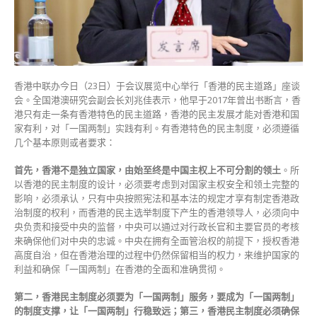
保
「爱
国
者
治
港」〉
香港中联办今日（23日）于会议展览中心举行「香港的民主道路」座谈
中
会。全国港澳研究会副会长刘兆佳表示，他早于2017年曾出书断言，香
港只有走一条有香港特色的民主道路，香港的民主发展才能对香港和国
家有利，对「一国两制」实践有利。有香港特色的民主制度，必须遵循
几个基本原则或者要求：
首先，香港不是独立国家，由始至终是中国主权上不可分割的领土
。所
以香港的民主制度的设计，必须要考虑到对国家主权安全和领土完整的
影响，必须承认，只有中央按照宪法和基本法的规定才享有制定香港政
治制度的权利，而香港的民主选举制度下产生的香港领导人，必须向中
央负责和接受中央的监督，中央可以通过对行政长官和主要官员的考核
来确保他们对中央的忠诚。中央在拥有全面管治权的前提下，授权香港
高度自治，但在香港治理的过程中仍然保留相当的权力，来维护国家的
利益和确保「一国两制」在香港的全面和准确贯彻。
第二，香港民主制度必须要为「一国两制」服务，要成为「一国两制」
的制度支撑，让「一国两制」行稳致远；第三，香港民主制度必须确保