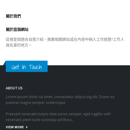
關於我們
關於這個網站
這裡是個適合自我介紹、推薦相關網站或在內容中納入工作經歷/工作人
員名單的地方。
Get In Touch
ABOUT US
Lorem ipsum dolor sit amet, consectetur adipiscing elit. Donec eu
pulvinar magna semper scelerisque.
Praesent venenatis turpis vitae purus semper, eget sagittis velit
venenatis ptent taciti sociosqu ad litora…
VIEW MORE