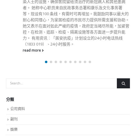
染人士的设施，确保医院留给须治疗的新冠病人和其他患病
者。 她称中心职员来自民政事务总署和康乐及文化事务署
等，现设有100 条线，有需时可再增加。我鼓励同事以最大的
耐心和同理心，为家居检疫的市民尽力提供所需支援和协助。
她又表示在面对如此严峻的疫情，政府定当竭尽所能，加紧管
控，在检测、追踪、检疫、隔离设施等各方面进一步提升能
力。 有用资讯︰「居安抗疫」计划设立的24小时电话热线
（1833 019）、24小时服务。
read more
分類
公司資料
副刊
娛樂