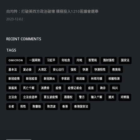
向均羚：打破美西方政治破壞 積極投入1210區議會選舉
2023-12-02
RECENT COMMENTS
TAGS
OMICRON
一国两制
习近平
何柏良
内地
医管局
围封强检
国安法
基本法
复必泰
大湾区
安心出行
强检
快测
快测阳性
教育局
新冠疫情
新冠疫苗
新冠肺炎
李家超
杨润雄
林郑月娥
核酸检测
梁振英
死亡个案
消费券
疫情
疫情记者会
疫苗
确诊
科兴
立法会
立法会选举
第五波疫情
聂德权
警方
输入个案
通关
邓炳强
长者
阳性
陈肇始
陈茂波
香港
香港国安法