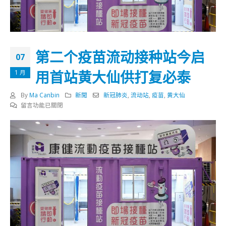
第二个疫苗流动接种站今启
07
用首站黄大仙供打复必泰
1 月
By
Ma Canbin
新聞
新冠肺炎
,
流动站
,
疫苗
,
黄大仙
在
留言功能已關閉
〈第
二
个
疫
苗
流
动
接
种
站
今
启