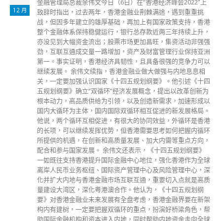
金融管理局总裁余伟文今日（6日）在“香港经济峰会2022”上
12 月
致辞时指出，过去两年，香港金融业荆棘满途，遇到重重挑
战，但因多年建立的雄厚基础，再加上有国家政策支持，香港
整个金融体系保持稳健运行，银行总存款近两三年持续上升，
亦没见到大幅资金流出；股票市场更加昌旺，集资活动非强强
劲，互联互通成交量一路增加，资产及财富管理行业保持亚洲
第一。事实证明，香港经济具韧性，且具备很强的竞争力可以
继续发展。 余伟文续指，香港金融业做大做强与内地息息相
关，一定要加强认识国家《十四五规划纲要》。他引述《十四
五规划纲要》确立“双循环”经济发展概念，提出以改革创新为
根本动力，高品质供给为引领，以及创造新需求，加速形成以
国内大循环为主体，国内国际双循环相互促进的新发展格局。
他说，两个循环互相促进，有很大的协同效益，外循环是香港
的长项，可以继续发挥优势，但香港需要思考如何把握内循环
所提供的机遇，在创新和高质量发展、加大内需等重点方向，
配合和参与国家发展。 余伟文还表示，《十四五规划纲要》
一如既往支持香港提升国际金融中心地位，强化香港作为全球
离岸人民币业务枢纽、国际资产管理中心及风险管理中心，深
化并扩大内地与香港金融市场互联互通，重要切入点就是高质
量建设大湾区，深化粤港澳合作。他认为，《十四五规划纲
要》对香港金融业未来发展有全盘考虑，香港金融界要在新架
构内有建树，一定要把握双循环的重点，扮演好桥梁角色，帮
助国际金融机构和资本进入内地，同时帮助内地资金走向全球