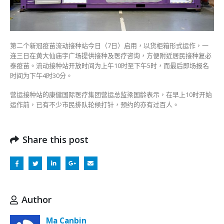
用
首
站
黄
第二个新冠疫苗流动接种站今日（7日）启用，以货柜箱形式运作，一
大
连三日在黄大仙庙宇广场提供接种及医疗咨询，方便附近居民接种复必
仙
泰疫苗。流动接种站开放时间为上午10时至下午5时，而最后即场报名
供
时间为下午4时30分。
打
复
营运接种站的康健国际医疗集团营运总监梁国龄表示，在早上10时开始
必
运作前，已有不少市民排队轮候打针，预约的亦有过百人。
泰〉
中
Share this post
Author
Ma Canbin