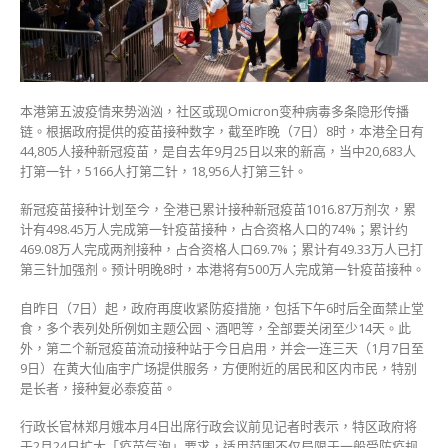
500
万
人
已
打
本港第五波疫情来势汹汹，社区或现Omicron变种病毒多条隐形传播
首
链。根据政府提供的疫苗接种数字，截至昨晚（7日）8时，本港全日有
针〉
44,805人接种新冠疫苗，是自去年9月25日以来的新高，当中20,683人
中
打第一针，5166人打第二针，18,956人打第三针。
新冠疫苗接种计划至今，全港已累计接种新冠疫苗1016.87万剂次，累
计有498.45万人完成第一针疫苗接种，占合资格人口的74%；累计约
469.08万人完成两剂接种，占合资格人口69.7%；累计有49.33万人已打
第三针加强剂。预计明晚8时，本港将有500万人完成第一针疫苗接种。
自昨日（7日）起，政府再度收紧防疫措施，包括下午6时后全面禁止堂
食，多个表列处所例如主题公园、酒吧等，全部要关闭至少14天。此
外，第二个新冠疫苗流动接种站于今日启用，并会一连三天（1月7日至
9日）在黄大仙庙宇广场提供服务，方便附近的居民和区内市民，特别
是长者，接种复必泰疫苗。
行政长官林郑月娥本月4日出席行政会议前见记者时表示，特区政府将
于2月24日扩大「疫苗气泡」要求，适用范围不仅局限于一般受防疫规