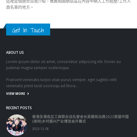
這裡是個適合自我介紹、推薦相關網站或在內容中納入工作經歷/工作人
員名單的地方。
Get In Touch
ABOUT US
Lorem ipsum dolor sit amet, consectetur adipiscing elit. Donec eu
pulvinar magna semper scelerisque.
Praesent venenatis turpis vitae purus semper, eget sagittis velit
venenatis ptent taciti sociosqu ad litora…
VIEW MORE
RECENT POSTS
香港全港各区工商联永远名誉会长吴锡有出席2023首届中国
(深圳)乡村振兴产业博览会开幕式
2023-12-18