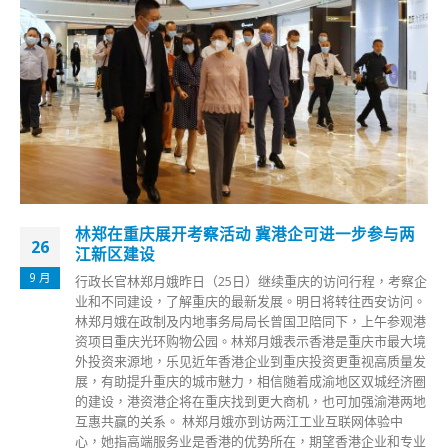
林郑在重庆展开考察活动 冀港企可进一步参与两
26
江新区建设
9 月
行政长官林郑月娥昨日（25日）继续重庆的访问行程，考察企
业和不同建设，了解重庆的最新发展。明日将转往西安访问。
林郑月娥在政制及内地事务局局长曾国卫陪同下，上午参观港
资项目重庆光环购物公园。林郑月娥表示香港是重庆市最大境
外投资来源地，乐见近年香港企业到重庆投资更重视高质量发
展，有助提升重庆的城市魅力，相信随着成渝地区双城经济圈
的建设，港资港企将在重庆找到更大商机，也可加强渝港两地
互惠共赢的关系。 林郑月娥亦到访两江工业互联网体验中
心，她指高端服务业是香港的优势所在，期望香港企业和专业