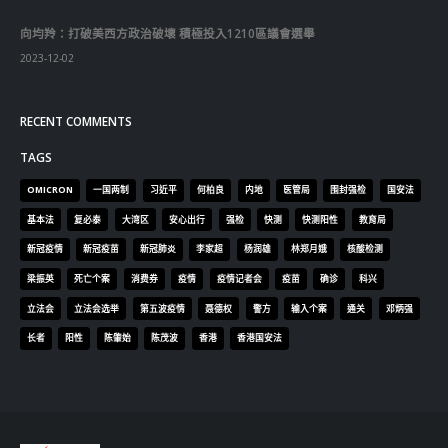
向均羚：打破美西方政治破壞 積極投入1210區議會選舉
2023-12-02
RECENT COMMENTS
TAGS
OMICRON
一国两制
习近平
何柏良
内地
医管局
围封强检
国安法
基本法
复必泰
大湾区
安心出行
强检
快测
快测阳性
教育局
新冠疫情
新冠疫苗
新冠肺炎
李家超
杨润雄
林郑月娥
核酸检测
梁振英
死亡个案
消费券
疫情
疫情记者会
疫苗
确诊
科兴
立法会
立法会选举
第五波疫情
聂德权
警方
输入个案
通关
邓炳强
长者
阳性
陈肇始
陈茂波
香港
香港国安法