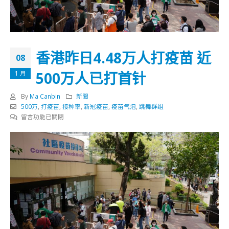
香港昨日4.48万人打疫苗 近
08
500万人已打首针
1 月
By
Ma Canbin
新聞
500万
,
打疫苗
,
接种率
,
新冠疫苗
,
疫苗气泡
,
跳舞群组
在
留言功能已關閉
〈香
港
昨
日
4.48
万
人
打
疫
苗
近