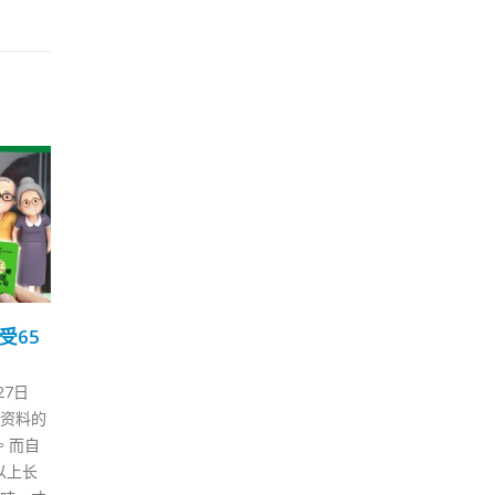
业及
指定检疫酒店运作逾1年
陈
04
07
多元
330人涉违规擅离房间
付
1 月
1 月
为加强外防输入，本港现时提供
本港
22日）
40间指定检疫酒店让抵港人士进
单向
，她提
行强制检疫。港府自2020年12
关开
，但邻
月22日起全面实施指定检疫酒店
司长
人口，