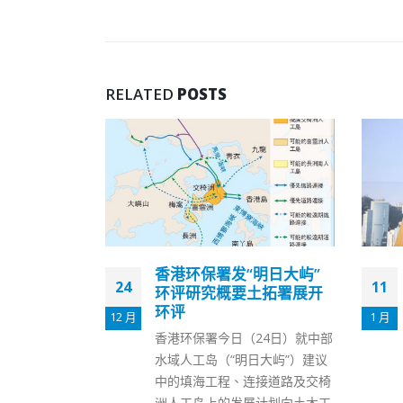
RELATED
POSTS
明日大屿”
政府将启动第五轮防疫抗
11
16
土拓署展开
疫基金周五公布详情
1 月
5 月
因应Omicron变种病毒流入社
24日）就中部
区，政府上周收紧防疫措施，禁
日大屿”）建议
止食肆晚上堂食及关闭类处所。
接道路及交椅
行政长官林郑月娥今日表示，政
计划向土木工