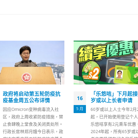
「乐悠咭」下月起接受65
林郑：大湾区青年就
22
岁或以上长者申请
创业计划为青年提供
发展
8 月
60岁或以上人士今年2月27日
行政长官林郑月娥今日（
起，已开始使用登记个人资料的
出席施政报告公众咨询会
乐悠咭享有2元乘车优惠。而自
到，希望青年人留港发展
2024年起，所有65岁或以上长
近的大湾区有超过8千万