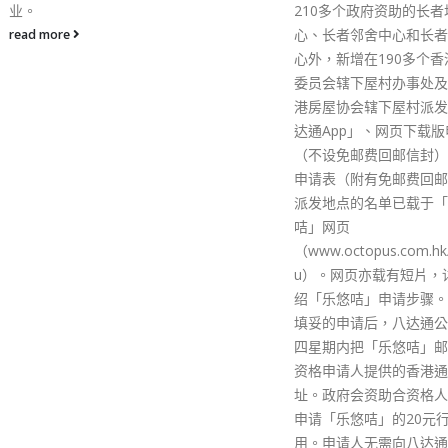
read more
210多个政府资助的长者地区中
心、长者邻舍中心和长者活动中
心外，新增在190多个香港房屋
委员会辖下屋村办事处及20个香
港房屋协会辖下屋村派发。 「八
达通App」、网页下载版申请表
（不设免邮费回邮信封）及纸本
申请表（附有免邮费回邮信封）
派发地点的名单已载于「乐悠
咭」网页
（www.octopus.com.hk/joyyo
u）。网页亦载有短片，详细介
绍「乐悠咭」申请步骤。 在接获
填妥的申请后，八达通公司会在
四星期内把「乐悠咭」邮寄至合
资格申请人提供的香港通讯地
址。政府会资助合资格人士首次
申请「乐悠咭」的20元行政费
用。申请人无需向八达通公司缴