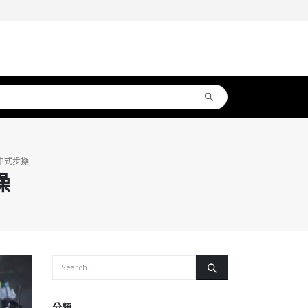
中式步操
操
分類