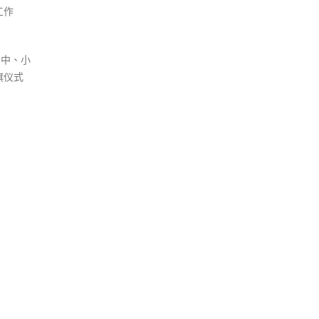
工作
内中、小
旗仪式