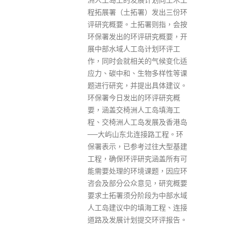
府决定重启第五轮防疫抗疫基金
）发出三份环
协助受影响行业，补贴金额等详
署则指，会按
情希望在本周五公布。 林郑月娥
研究概要，开
称，第四轮防疫抗疫基金已结束
计划环评工
一年，但由于近期疫情出现逆
的气候变化适
转，政府要再次收紧防疫措施，
物多样性等课
令很多商业处所受影响，政府决
出具体建议。
定重启第五轮防疫抗疫基金协助
环评研究概
受影响行业。 她指出，第五轮防
工岛填海工
疫抗疫基金的补贴准则，以第四
发展及香港岛
轮防疫抗疫基金作为蓝本，例如
接路工程。环
食肆以楼面面积计算；美容院以
过往大型基建
美容师数目计算。政府有钱可以
究涵盖所有可
即刻发放，详情希望本周五可以
课题，因应环
公布。 她又说，第五轮防疫抗疫
见，研究概要
基金会分两部分，一是针对帮助
段为中部水域
需要关闭的处所，以及食肆没有
海工程、连接
晚上堂食；另一部分是一直处于
交环评报告。
冰封状态，从来未复苏过的旅游