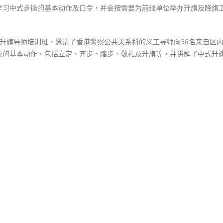
学习中式步操的基本动作及口令，并会按需要为前线单位举办升旗及降旗
中式升旗导师培训班，邀请了香港警察公共关系科的义工导师向36名来自区
操的基本动作，包括立定、齐步、踏步、敬礼及升旗等，并讲解了中式升