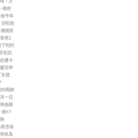
计划及指定交通计划，已运作超
示，
的大湾
过1年，指定检疫酒店计划办事
前有
均为青
处的专责巡查队至今共进行约
个名
月娥说，
17,400次巡查，处理超过330宗
关情
三业三
违规个案。相关个案主要涉及受
大口
展开，
检疫人士离开房间。专责巡查队
面通
划加入
已适时跟进和调查，确认违规的
有秩
询聆听
人士已被送往检疫中心。 食物及
回内
望部分
卫生局局长陈肇始今日(4日)视察
额充
处理。
位于政府总部的指定检疫酒店计
提。
表示，
划指挥中心，以了解计划的整体
核酸
希望带
情况，以及指定检疫酒店的运作
举可
政府如
模式、防疫措施和消毒程序。她
或感
升学，
表示，政府对指定检疫酒店的防
差感
。亦有
疫措施有严格规定，并每日派员
万检
府呼吁
巡查，确保酒店根据规定严格执
万检
政府考
行感染控制措施等，以及指定检
方面
在河套
疫酒店的员工均符合相关接种疫
日前
苗要求和接受定期检测。 就部分
通至