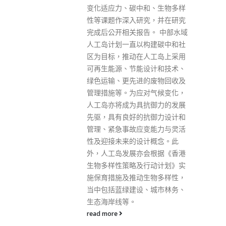
和、生物多样
究，并在研究
告。 中部水域
构建碳中和社
人工岛上采用
设计和技术、
的废物回收及
对气候变化，
抗御力的发展
抗御力设计和
变能力与灵活
计概念。此
会根据《香港
行动计划》实
生物多样性，
、城市林务、