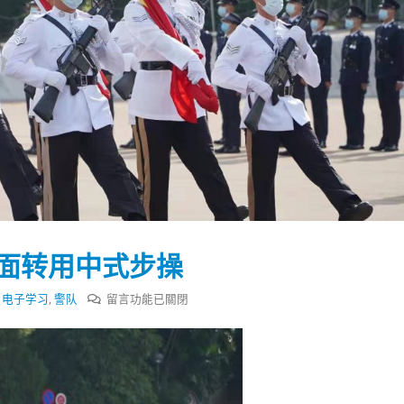
全面转用中式步操
在
,
电子学习
,
警队
留言功能已關閉
〈香
港
踴躍投票 文: 朱家健
香港全港各区工商联永
警
会长吴锡有出席2023首
30
队
(深圳)乡村振兴产业博