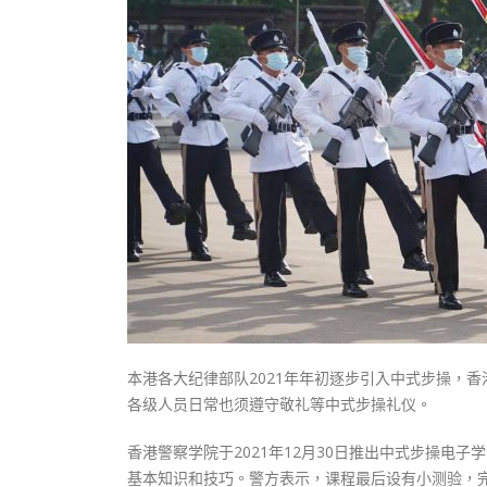
式
抹黑候
2023-12-18
2023-11-
向均羚：打破美西方政治破壞 積極投入
1210區議會選舉
2023-12-02
選舉日踴躍投票
2023-11-30
本港各大纪律部队2021年年初逐步引入中式步操，
各级人员日常也须遵守敬礼等中式步操礼仪。
香港警察学院于2021年12月30日推出中式步操电
基本知识和技巧。警方表示，课程最后设有小测验，