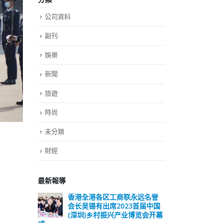
公司資料
副刊
娛樂
新聞
旅遊
時尚
未分類
財經
最新報導
远名誉
選舉日踴躍投票 文: 朱家健
香
届中国
会长
2023-11-30
览会开幕
(深