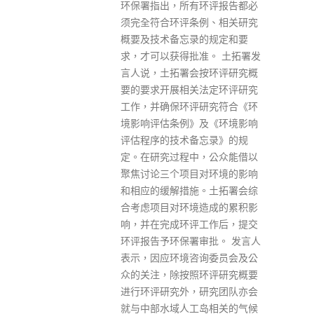
环评报告都必
业。
例、相关研究
read more
的规定和要
准。 土拓署发
按环评研究概
法定环评研究
研究符合《环
及《环境影响
忘录》的规
，公众能借以
对环境的影响
。土拓署会综
造成的累积影
工作后，提交
审批。 发言人
询委员会及公
环评研究概要
研究团队亦会
岛相关的气候