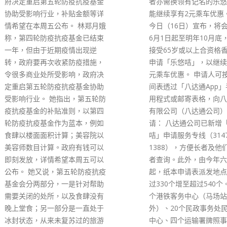
者亦需换领有记名的乐悠咭，才
没有理由放过机会，政府
能继续享有2元乘车优惠。政府
区青年就业及创业计划，
今日（16日）宣布，将会由今年
年提供多元发展。 林郑
6月1日起至明年10月底，分阶段
上任时提出要做好青年「
接受65岁或以上合资格香港居民
政」条件，各样工作已经
申请「乐悠咭」，以继续享用2
包括透过青年委员自荐计
元乘车优惠。 申请人可按下列时
体制。她又说，在今次咨
间表透过「八达通App」手机应
不少「落地」的意见，希
用程式或邮寄表格，向八达通卡
意见不用等到施政报告才
有限公司（八达通公司）递交申
在公众咨询会上，有家长
请： 八达通公司已新增「乐悠
目前内地教育越来越好，
咭」申请服务专线（3147
小朋友到内地发展，关注
1388），方便长者及他们的照顾
何令家长放心让子女留港
者查询。此外，由今年六月一日
长远如何令他们有好发展
起，纸本申请表派发地点将由超
初创公司负责人表示，政
过330个增至超过540个。除97
市民到大湾区发展，建议
个港铁客务中心（马场站除
虑在中间落墨，先让市民
外）、20个民政事务处民政咨询
区适应。
中心、四个运输署牌照事务处及