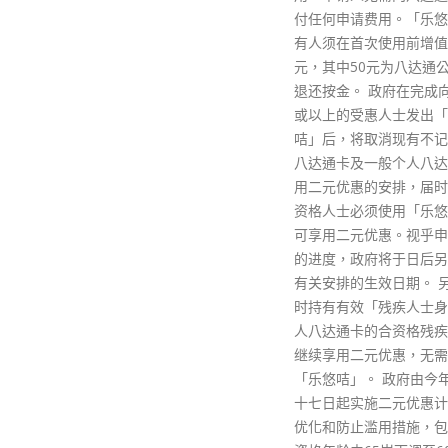
付任何申请费用。「乐悠咭」持
有人须在首次使用前增值多于50
元，其中50元为八达通公司的可
退还按金。 政府在完成向65岁
或以上的受惠人士发出「乐悠
咭」后，将取消现有不记名长者
八达通卡及一般个人八达通卡享
用二元优惠的安排，届时所有合
资格人士必须使用「乐悠咭」才
可享用二元优惠。视乎申领情况
的进度，政府将于日后另行公布
有关安排的生效日期。 另外，现
时持有有效「残疾人士身分」个
人八达通卡的合资格残疾人士可
继续享用二元优惠，无需申请
「乐悠咭」。 政府由今年二月二
十七日起实施二元优惠计划各项
优化和防止滥用措施，包括把合