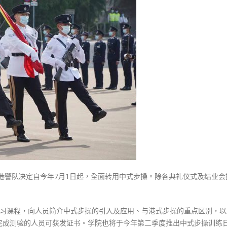
式
7
選人涉選舉舞弊 文: 朱家健
2023-12-18
月
30
1
向均羚：打破美西方政治破壞 積
日
香港公院探访明起无须预约一
1210區議會選舉
起
图睇清最新安排
2023-12-02
全
2023-01-31
面
選舉日踴躍投票
转
2023-11-30
用
中
式
步
操〉
中
香港警队决定自今年7月1日起，全面转用中式步操。除各典礼仪式及结业会
子学习课程，向人员简介中式步操的引入及应用、与港式步操的重点区别，
完成测验的人员可获发证书。学院也将于今年第二季度推出中式步操训练