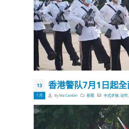
香港警队7月1日起
13
1 月
By
Ma Canbin
新聞
中式步操
,
动作
香港全港各区工商联永远名誉
選舉日
会长吴锡有出席2023首届中国
2023-11-
(深圳)乡村振兴产业博览会开幕