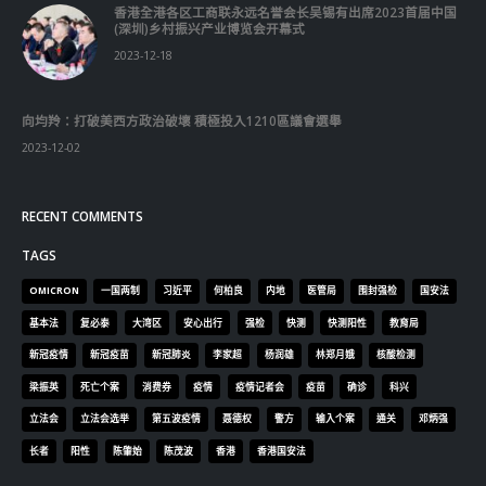
香港全港各区工商联永远名誉会长吴锡有出席2023首届中国
(深圳)乡村振兴产业博览会开幕式
2023-12-18
向均羚：打破美西方政治破壞 積極投入1210區議會選舉
2023-12-02
RECENT COMMENTS
TAGS
OMICRON
一国两制
习近平
何柏良
内地
医管局
围封强检
国安法
基本法
复必泰
大湾区
安心出行
强检
快测
快测阳性
教育局
新冠疫情
新冠疫苗
新冠肺炎
李家超
杨润雄
林郑月娥
核酸检测
梁振英
死亡个案
消费券
疫情
疫情记者会
疫苗
确诊
科兴
立法会
立法会选举
第五波疫情
聂德权
警方
输入个案
通关
邓炳强
长者
阳性
陈肇始
陈茂波
香港
香港国安法