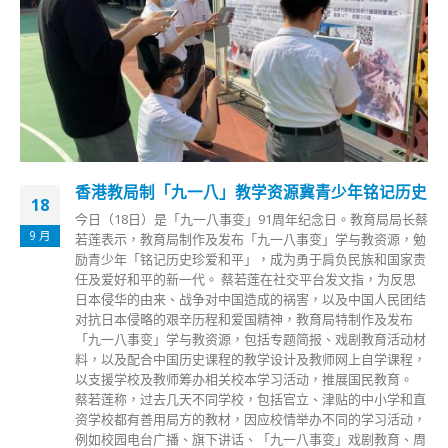
香港教局制「九一八」教学资源冀青少年铭记历史
18
今日（18日）是「九一八事变」91周年纪念日。教育局局长蔡
9 月
若莲表示，教育局制作及发布「九一八事变」学与教资源，勉
励青少年「铭记历史珍爱和平」，成为勇于肩负民族和国家责
任及爱好和平的新一代。 蔡若莲在社交平台发文指，为反思
日本侵华的由来、战争对中国造成的祸害，以及中国人民团结
对抗日本侵略的艰辛历程和爱国精神，教育局特制作及发布
「九一八事变」学与教资源，包括专题简报、戏剧教育活动材
料，以及配合中国历史课程的教学设计及教师网上自学课程，
以支援学校及教师筹办相关校本学习活动，推展国民教育。
蔡若莲称，过去几天不同学校，包括官立、津贴的中小学和直
资学校都有善用局方的教材，因应校情举办不同的学习活动，
例如校园电台广播、旗下讲话、「九一八事变」戏剧教育、周