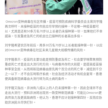
共
存
大
前
Omicron变种病毒在社区传播，疫苗可预防疾病科学委员会主席刘宇隆
提
再次呼吁，未接种疫苗的市民应尽早预约接种，不论哪一种疫苗都可
刘
以，尤其是还有50多万名70岁以上长者仍未接种第一针，如果他们不幸
宇
感染，引发重症及死亡的机会比已接种的长者高出多倍。
隆
吁
刘宇隆希望农历年前后，再多30万名70岁以上长者能接种第一针，以应
长
对Omicron变种病毒在社区未来几星期大规模传播的风险。
者
快
刘宇隆表示，疫苗的主要功能是预防重症及死亡，社会要学晓聚焦预防
接
重症死亡才是走出大流行的方向，与病毒共存的大前提，是提高疫苗接
种
种率至全民，从而将新冠病毒由原先两个百分点的死亡率，减低到千分
疫
之一以下，才不会压垮医疗系统，社会及经济活动才有机会复常，香港
苗〉
便具备新冠病毒由大流行转为风土病的条件。
中
刘宇隆又指出，非洲有八成以上的人仍未接种第一针，因此全球并不会
走出大流行，预料非洲将出现另一款变种新冠病毒，可能比Omicron更
具传染力及更高致病性。他认为，香港不应计划接种第四针，反而应协
助非洲民众尽快打针。