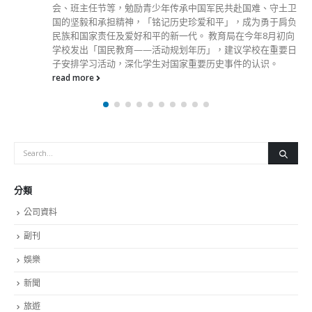
会、班主任节等，勉励青少年传承中国军民共赴国难、守土卫
国的坚毅和承担精神，「铭记历史珍爱和平」，成为勇于肩负
民族和国家责任及爱好和平的新一代。 教育局在今年8月初向
学校发出「国民教育——活动规划年历」，建议学校在重要日
子安排学习活动，深化学生对国家重要历史事件的认识。
read more
分類
公司資料
副刊
娛樂
新聞
旅遊