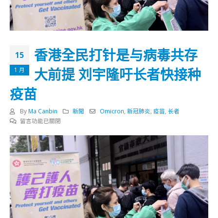
香港全民打针是与病毒共存
15
大前提 刘宇隆吁长者快接种
1 月
疫苗
By
Ma Canbin
新聞
Omicron
,
新冠肺炎
,
疫苗
,
长者
在
留言功能已關閉
〈香
港
全
民
打
针
是
与
病
毒