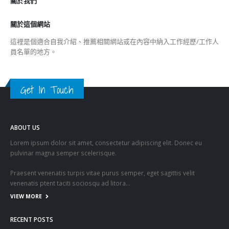
關於我們
關於這個網站
這裡是個適合自我介紹、推薦相關網站或在內容中納入工作經歷/工作人
員名單的地方。
Get In Touch
ABOUT US
Lorem ipsum dolor sit amet, consectetur adipiscing elit. Donec eu
pulvinar magna semper scelerisque.
Praesent venenatis turpis vitae purus semper, eget sagittis velit
venenatis ptent taciti sociosqu ad litora…
VIEW MORE
RECENT POSTS