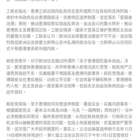
工联会指出，香港之前出现的乱局完全是外国势力在背后的支持所致，
幸好中央政府出台香港国安法，完善特区选举制度，坚定落实「爱国者
治港」原则，推动香港局势实现由乱转治、由治及兴的重大转折，推动
香港民主发展重回正轨。工联会强调，国家才是真正维护香港民主自由
的最强大后盾。工联会认为，欧洲议会政客政治癔症不可不治，该会强
烈敦促欧洲议会政客立即停止反中乱港的政治勾当，立即停止以任何形
式干预香港事务和中国内政。
新民党表示，对于欧洲议会通过所谓的「关于香港侵犯基本自由」决
议，要求废除香港国安法，并声称香港人权情况恶化等等，新民党严正
谴责其指控不实，实属粗暴干预国家及香港内部事务。新民党强调，香
港国安法在港实施后，功效立竿见影，社会恢复平静和秩序；香港拥有
的人权、民主及自由一直受基本法保障，包括言论自由及新闻自由一直
运作良好。
新民党续指，至于香港如何完善选举制度、重组议会，实属内部事务，
根据国家宪法、基本法45条及68条，与及「一国两制」原则进行，当中
必须根据实际情况、循序渐进地发展，从而达致良政善治，行政和立法
机关得以破解香港的深层次问题，包括土地房屋短缺、贫富差距严重等
等，这亦是广大市民所期望的。事实上，立法会换届选举刚于去年12月
19日顺利有序地进行，第七届立法会议员亦已于今年1月3日宣誓就任，