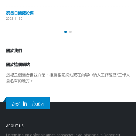
選舉日踴躍投票 文: 朱家健
2023-11-30
抹黑候選人涉選舉舞弊 文: 朱家健
2023-11-30
香港公院探访明起无须预约一图睇清最新安排
2023-01-31
關於我們
關於這個網站
這裡是個適合自我介紹、推薦相關網站或在內容中納入工作經歷/工作人
員名單的地方。