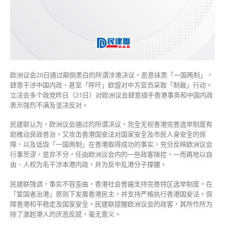
会
决
议
敦
促
停
止
欧洲议会20日通过颠倒黑白的所谓涉港决议，恶意抹黑「一国两制」，
干
肆意干涉中国内政，甚至「呼吁」欧盟对中方官员采取「制裁」行动。
预
立法会多个政党昨日（21日）对欧洲议会肆意插手香港事务和中国内政
港
表示强烈不满及坚决反对。
事〉
中
民建联认为，欧洲议会通过的所谓决议，完全无视香港完善选举制度有
助推动良政善治，又攻击香港国安法对国家安全及市民人身安全的保
障，以及诋毁「一国两制」在香港取得成功的事实，充分反映欧洲议会
行事荒谬，是非不分，任由欧洲议会内的一些政客操控，一而再地以自
由、人权为名干涉本港内政，并为反中乱港分子撑腰。
民建联强调，事实不容歪曲，香港社会普遍支持完善特区选举制度，在
「爱国者治港」原则下发展香港民主，并支持严格执行香港国安法，保
障香港和平稳定及国家安全。民建联提醒欧洲议会的政客，其所作所为
除了激起港人的厌恶反感，毫无意义。