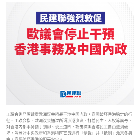
工联会则严厉谴责欧洲议会粗暴干涉中国内政，意图破坏香港稳定的行
径。工联会指，欧洲议会通过所谓涉港决议，打着民主、人权等旗号，
对香港内部事务指手划脚、说三道四，攻击抹黑香港民主自由遭到破
坏，叫嚣对中央政府和香港特区官员进行「制裁」并「抵制」北京冬奥
会，意图破坏香港的和平安宁。