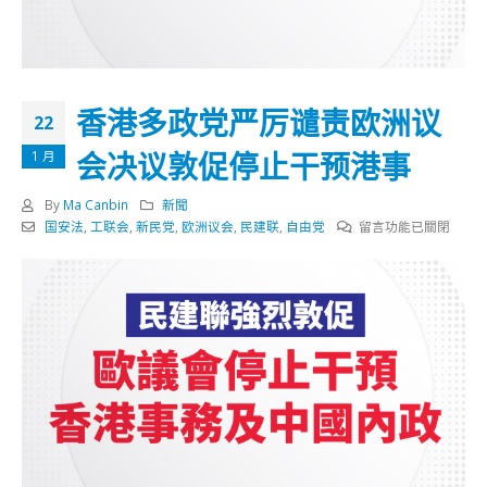
香港多政党严厉谴责欧洲议
22
会决议敦促停止干预港事
1 月
By
Ma Canbin
新聞
在
国安法
,
工联会
,
新民党
,
欧洲议会
,
民建联
,
自由党
留言功能已關閉
〈香
港
多
政
党
严
厉
谴
责
欧
洲
议