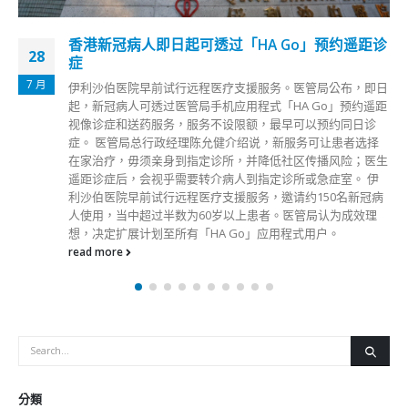
加拿大更新旅游警示 香港保安局对失实陈述强烈
06
不满
8 月
《2021年入境（修订）条例》（修订条例）8月1日生效，加
拿大政府随后更新对香港的旅游警示，指出修订条例的条文不
清晰，并会令个别人士可能被限制离境。香港保安局昨日（5
日）回应时强调，香港居民的旅行和出入境自由受基本法保
障，对于加拿大政府漠视特区政府过去就「预先通报旅客资
料」系统的详细解说，故意曲解条文的目的和背景，作出失实
和误导性的叙述，呼吁加拿大政府修正立场。 保安局发言人
表示，条文旨在履行香港特区在《国际民用航空公约》下落实
「预先通报旅客资料」系统的国际责任，航空公司须在航机起
飞赴港前，向入境处提供所有乘客及机组人员的资料。发言人
指，系统已于加拿大、欧盟、美国及澳洲等超过90个国家推
行，并只适用于入境的航班，政府现正研究香港系统的整体运
作安排，然后制订有关附属法例，适时咨询立法会，强调系统
会在立法会通过附属法例，以及批准拨款建立系统后才正式落
实，不会在现阶段生效。
read more