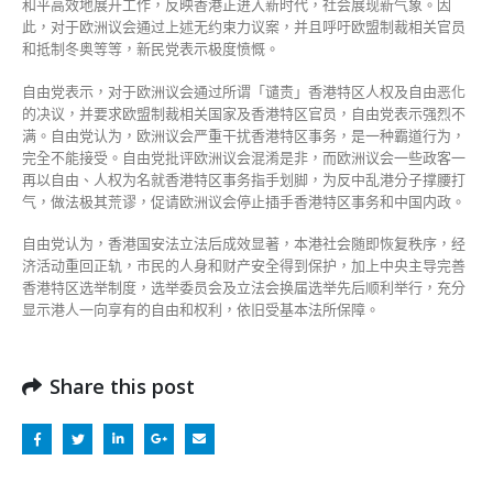
和平高效地展开工作，反映香港正进入新时代，社会展现新气象。因
此，对于欧洲议会通过上述无约束力议案，并且呼吁欧盟制裁相关官员
和抵制冬奥等等，新民党表示极度愤慨。
自由党表示，对于欧洲议会通过所谓「谴责」香港特区人权及自由恶化
的决议，并要求欧盟制裁相关国家及香港特区官员，自由党表示强烈不
满。自由党认为，欧洲议会严重干扰香港特区事务，是一种霸道行为，
完全不能接受。自由党批评欧洲议会混淆是非，而欧洲议会一些政客一
再以自由、人权为名就香港特区事务指手划脚，为反中乱港分子撑腰打
气，做法极其荒谬，促请欧洲议会停止插手香港特区事务和中国内政。
自由党认为，香港国安法立法后成效显著，本港社会随即恢复秩序，经
济活动重回正轨，市⺠的人身和财产安全得到保护，加上中央主导完善
香港特区选举制度，选举委员会及立法会换届选举先后顺利举行，充分
显示港人一向享有的自由和权利，依旧受基本法所保障。
Share this post