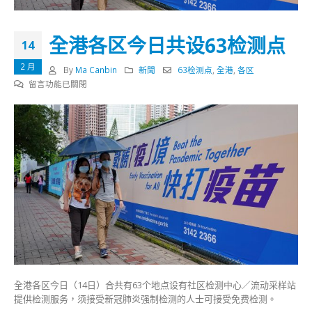
全港各区今日共设63检测点
14
2 月
By
Ma Canbin
新聞
63检测点
,
全港
,
各区
在
留言功能已關閉
〈全
港
各
区
今
日
共
设
63
检
测
点〉
中
全港各区今日（14日）合共有63个地点设有社区检测中心／流动采样站
提供检测服务，须接受新冠肺炎强制检测的人士可接受免费检测。