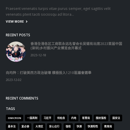
Praesent venenatis turpis vitae purus semper, eget sagittis velit
venenatis ptent taciti sociosqu ad litora…
VIEW MORE
RECENT POSTS
香港全港各区工商联永远名誉会长吴锡有出席2023首届中国
(深圳)乡村振兴产业博览会开幕式
2023-12-18
向均羚：打破美西方政治破壞 積極投入1210區議會選舉
2023-12-02
RECENT COMMENTS
TAGS
OMICRON
一国两制
习近平
何柏良
内地
医管局
围封强检
国安法
基本法
复必泰
大湾区
安心出行
强检
快测
快测阳性
教育局