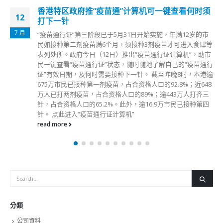
香港特区政府推“疫苗通”计算机可一键查看何时须
12
打下一针
7 月
“疫苗通行证”第三阶段已于5月31日开始实施，年满12岁的市
民如接种第二剂疫苗满6个月，须接种3剂疫苗才可进入食肆等
表列处所。政府今日（12日）推出“疫苗通行证计算机”，助市
民一键查看“疫苗通行证”状态，随时随地了解自己的“疫苗通行
证”有效日期，及何时需要接种下一针。 截至昨晚8时，本港逾
675万市民已接种第一剂疫苗，占合资格人口的92.8%；近648
万人已打两剂疫苗，占合资格人口的89%；逾443万人打齐三
针，占合资格人口的65.2%。此外，逾16.9万市民已接种第四
针。 点此进入“疫苗通行证计算机”
read more
分類
公司資料