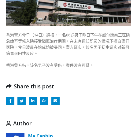
威
院
今
晨
已
寻
香港警方今早（14日）通报，一名86岁男子昨日下午在威尔斯亲王医院
回〉
急症室等候入院接受隔离治疗期间，在未有通知职员的情况下擅自离开
中
医院，今日凌晨在怡成坊被寻回。警方证实，该名男子初步证实对新冠
病毒呈阳性反应。
香港警方指，该名男子没有受伤，案件没有可疑。
Share this post
Author
Ma Canbin