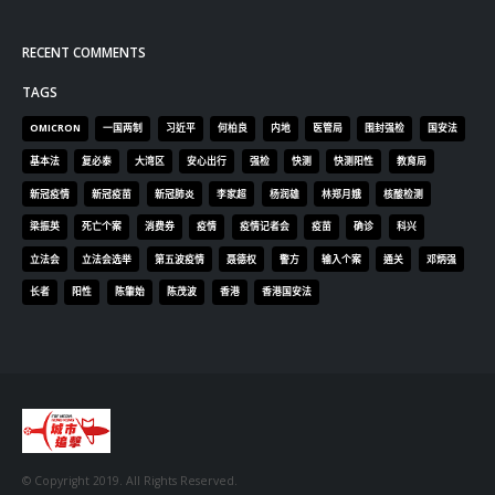
RECENT COMMENTS
TAGS
OMICRON
一国两制
习近平
何柏良
内地
医管局
围封强检
国安法
基本法
复必泰
大湾区
安心出行
强检
快测
快测阳性
教育局
新冠疫情
新冠疫苗
新冠肺炎
李家超
杨润雄
林郑月娥
核酸检测
梁振英
死亡个案
消费券
疫情
疫情记者会
疫苗
确诊
科兴
立法会
立法会选举
第五波疫情
聂德权
警方
输入个案
通关
邓炳强
长者
阳性
陈肇始
陈茂波
香港
香港国安法
© Copyright 2019. All Rights Reserved.