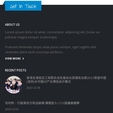
Get In Touch
ABOUT US
Lorem ipsum dolor sit amet, consectetur adipiscing elit. Donec eu
pulvinar magna semper scelerisque.
Praesent venenatis turpis vitae purus semper, eget sagittis velit
venenatis ptent taciti sociosqu ad litora…
VIEW MORE
RECENT POSTS
香港全港各区工商联永远名誉会长吴锡有出席2023首届中国
(深圳)乡村振兴产业博览会开幕式
2023-12-18
向均羚：打破美西方政治破壞 積極投入1210區議會選舉
2023-12-02