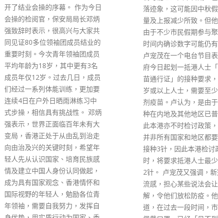
对香港特区作出恶意诋毁
落迹象，这可能因中秋假期检测
攻击，强调香港特区是中
量及上报减少所致。但他强调，
共和国不可分离的部分，
由于不少市民假期参与聚会，短
请美国立即停止歪心干涉
时间内确诊数字可能仍有上落。
区的事务。 声明指，委
卢宠茂在一个电台节目表示，政
谓「报告」再三利用不符
府今日起划一抵港人士「临时疫
借口恶意诋毁香港国安法
苗通行证」的接种要求，所有12
劣政治动机昭然若揭，强
岁或以上人士，需要至少接种两
享有独立的司法权和终审
剂疫苗。卢认为，是由于疫苗接
院独立进行审判，不受任
种在内地及其他地区已普及，因
涉。政府坚定维护香港市
此本港亦不时检讨政策，但因为
法律保障的权利与自由。
并非所有国家和地区都要求民众
府亦强烈反对所谓「报告
接种3针，因此本港检讨政策
香港中学中国历史、公民
时，将要求抵港人士最少要接种
发展科课程和香港语文教
2针。 卢宠茂又强调，新冠绝非
所说的歪理，反映报告内
流感，担心某些说法会让市民误
颇，扭曲事实，并毫无理
解，令他们放松防疫。他解释
府指出，公民科旨在透过
道，在过去一段时间，市民由于
港、国家及全球发展的重