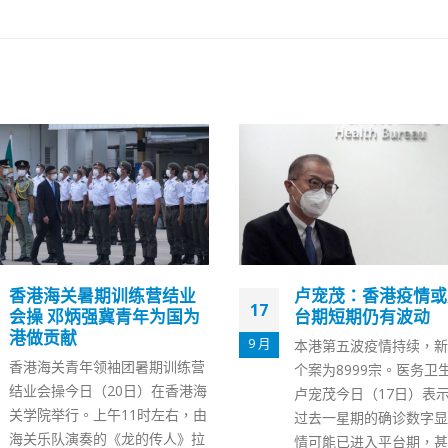
卢宠茂：香港疫情或处平
香港特区政府批美方
16
台期短期仍有波动
恶意诋毁及政治攻击
止干涉香港事务
11 月
本港第五波疫情持续，新增确诊
香港特别行政区政府今日
个案为8999宗。医务卫生局局长
日）凌晨发表声明，强烈
卢宠茂今日（17日）表示，本港
中经济与安全审议委员会
过去一星期的确诊数字显示，疫
所谓「二零二二年报告」
情可能已进入平台期，甚至有回