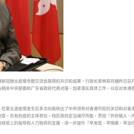
组
与
内
地
对
接
抗
疫
李
家
超
港新冠肺炎疫情专题交流会取得的共识和成果，行政长官林郑月娥昨日召
统
与相关中央部委和广东省政府代表对接，加紧落实具体工作，以应对本港
筹〉
中
，在第五波疫情发生后多次向我转达了中央领导对香港市民的关切和对香
谢意。负有抗疫的主体责任，特区政府定当竭尽所能，贯彻『外防输入、
疫经验上的指导和人力物资的支援，进一步提升『早发现、早隔离、早治