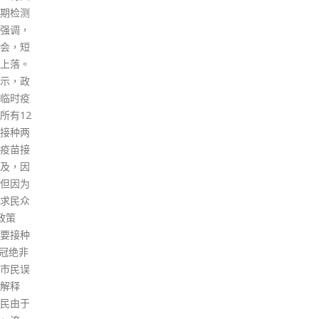
和政治
年就业计划」鼓励在香港及大湾
六个
华人民
区内地城市均有业务的企业，聘
最新
再次促
请香港的大学毕业生，派驻他们
警务
香港特
到大湾区内地城市工作。凡可合
队的
员会的所
法在港受雇工作、2019年至
read
事实的
2021年获颁学士或以上学位的毕
，其卑
业生，均可参加该计划。 该计划
调本港
共接获417间企业提供约3500个
权，法
职位空缺，创科及非创科职位约
何干
各占一半，毕业生共提交超过
民受到
20000份求职申请。截至2022年
 特区政
2月底，该计划下约八成半入职
」中就
者已到内地展开工作。 除上述计
与社会
划外，民政事务局在支援青年在
育政策
香港和大湾区内地城市创新创业
容偏
方面已推出两项资助计划，分别
据。政
为「粤港澳大湾区青年创业资助
涉及香
计划」（创业计划）和「粤港澳
要课
大湾区创新创业基地体验资助计