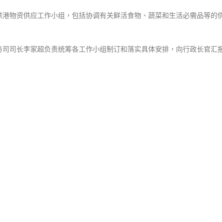
供港物资供应工作小组，包括协调有关鲜活食物、蔬菜和生活必需品等的
务司司长李家超负责统筹各工作小组制订和落实具体安排，向行政长官汇