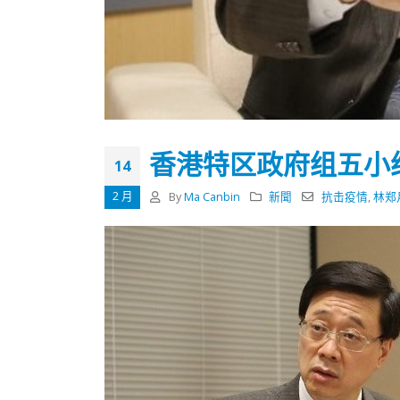
式
抹黑候
2023-12-18
2023-11-
向均羚：打破美西方政治破壞 積極投入
1210區議會選舉
2023-12-02
選舉日踴躍投票
香港特区政府组五小
2023-11-30
14
2 月
By
Ma Canbin
新聞
抗击疫情
,
林郑