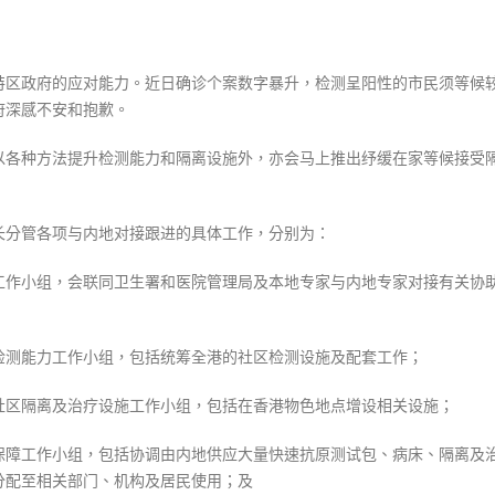
特区政府的应对能力。近日确诊个案数字暴升，检测呈阳性的市民须等候
府深感不安和抱歉。
以各种方法提升检测能力和隔离设施外，亦会马上推出纾缓在家等候接受
长分管各项与内地对接跟进的具体工作，分别为：
工作小组，会联同卫生署和医院管理局及本地专家与内地专家对接有关协
检测能力工作小组，包括统筹全港的社区检测设施及配套工作；
社区隔离及治疗设施工作小组，包括在香港物色地点增设相关设施；
保障工作小组，包括协调由内地供应大量快速抗原测试包、病床、隔离及
分配至相关部门、机构及居民使用；及