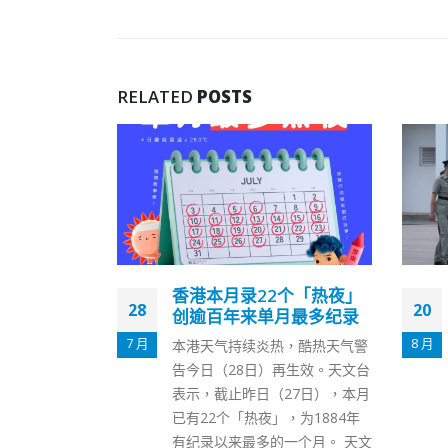
RELATED
POSTS
个「热夜」
香港海关暑期训练营结业
20
17
月最多纪录
会操 邓炳强冀青年为国为
港做贡献
8 月
9 月
，酷热天气警
香港海关青年领袖团暑期训练营
再生效。天文台
结业会操今日（20日）在香港海
27日），本月
关学院举行。上午11时左右，由
，为1884年
海关乐队演奏的《龙的传人》拉
一个月。 天文