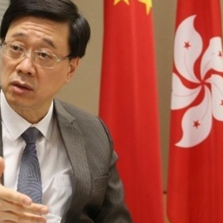
踴躍投票 文: 朱家健
香港全港各区工商联永
会长吴锡有出席2023首
30
(深圳)乡村振兴产业博