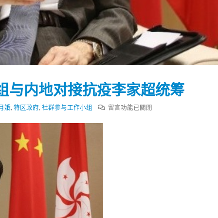
式
選人涉選舉舞弊 文: 朱家健
2023-12-18
30
向均羚：打破美西方政治破壞 積
香港公院探访明起无须预约一
1210區議會選舉
图睇清最新安排
2023-12-02
2023-01-31
選舉日踴躍投票
组与内地对接抗疫李家超统筹
2023-11-30
在
月娥
,
特区政府
,
社群参与工作小组
留言功能已關閉
〈香
港
特
区
政
府
组
五
小