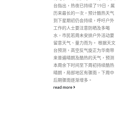
开了结业会操的序幕。 作为今日
续了19日，属
会操的检阅官，保安局局长邓炳
预计酷热天气
强致辞时表示，很高兴与大家共
续，呼吁户外
同见证80多位领袖团成员结业的
防晒及多喝
重要时刻。今次青年领袖团成员
排户外活动要
平均年龄为18岁，其中更有3名
为。 根据天文
成员年仅12岁。过去几日，成员
旋正为华南带
们经过一系列体能训练，更加要
的天气，预测
连续4日在户外日晒雨淋练习中
周初持续酷热
式步操，相信具有挑战性。 邓炳
骤雨，下周中
强表示，世界正面临百年未有大
。
变局，香港正处于从由乱到治走
向由治及兴的关键时刻，希望年
轻人先从认识国家、培育民族感
情及建立中国人身份认同做起，
成为具有国家观念、香港情怀和
国际视野的年轻人，勉励各位青
年领袖，需要自我努力，发挥自
身优势，用实质行动为国家、香