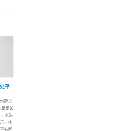
报告
粤港澳大湾区就业计划陆
香
11
05
促停
续推出青年创业项目 为青
号
年初创提供资助
5 月
1 月
香港
（16
粤港澳大湾区发展潜力巨大，不
号「
反驳美
但为香港未来经济发展提供新动
式推
发表的
力，亦是香港疫情后恢复经济的
Fac
，再次
重要机遇所在。政府「大湾区青
Tw