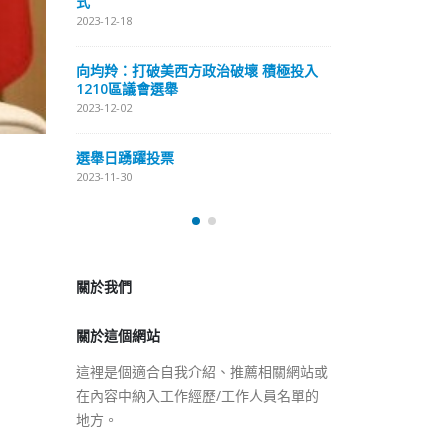
式
抹黑候選人涉選舉舞弊 文: 朱家健
2023-12-18
2023-11-30
極投入
向均羚：打破
香港公院探访明起无须预约一
1210區議會
图睇清最新安排
2023-12-02
2023-01-31
選舉日踴躍投
2023-11-30
關於我們
關於這個網站
這裡是個適合自我介紹、推薦相關網站或
在內容中納入工作經歷/工作人員名單的
地方。