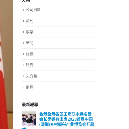
公司資料
副刊
娛樂
新聞
旅遊
時尚
未分類
財經
最新報導
远名誉
選舉日踴躍投票 文: 朱家健
香
届中国
会长
2023-11-30
览会开幕
(深