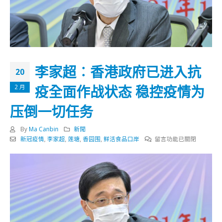
李家超︰香港政府已进入抗
20
疫全面作战状态 稳控疫情为
2 月
压倒一切任务
By
Ma Canbin
新聞
在
新冠疫情
,
李家超
,
莲塘
,
香园围
,
鲜活食品口岸
留言功能已關閉
〈李
家
超
︰
香
港
政
府