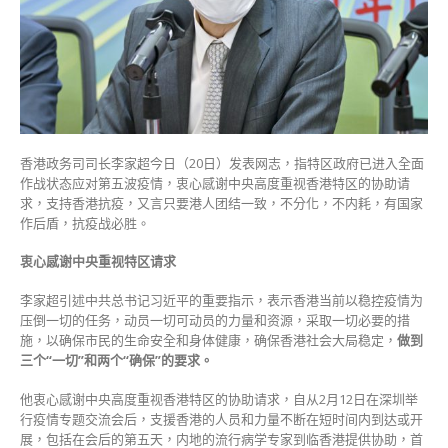
已
进
入
抗
疫
全
面
作
香港政务司司长李家超今日（20日）发表网志，指特区政府已进入全面
战
作战状态应对第五波疫情，衷心感谢中央高度重视香港特区的协助请
状
求，支持香港抗疫，又言只要港人团结一致，不分化，不内耗，有国家
态
作后盾，抗疫战必胜。
稳
控
衷心感谢中央重视特区请求
疫
情
李家超引述中共总书记习近平的重要指示，表示香港当前以稳控疫情为
为
压倒一切的任务，动员一切可动员的力量和资源，采取一切必要的措
压
施，以确保市民的生命安全和身体健康，确保香港社会大局稳定，
做到
倒
三个“一切”和两个“确保”的要求。
一
切
他衷心感谢中央高度重视香港特区的协助请求，自从2月12日在深圳举
任
行疫情专题交流会后，支援香港的人员和力量不断在短时间内到达或开
务〉
展，包括在会后的第五天，内地的流行病学专家到临香港提供协助，首