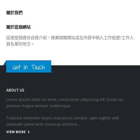
服务。” 今年4月，李家超宣布参选行政长官选举，并在5月8
日当选。5月20日，他获中央任命为第六任香港特区行政长
官，将于7月1日就任。他深感责任在肩︰“我怀着对国家的忠
诚，对香港的热爱，对市民负责的信念，肩负这项历史重任。
我将全力以赴，忠诚地、坚毅地带领第六届特区政府严格按照
基本法全面准确落实『一国两制』、『港人治港』、高度自治
方针，不负国家所托，不负市民期望。” 今年4月，李家超宣布
参选行政长官选举，并在5月8日当选。（资料图片） 带领市
民 共建香港 李家超认为，在一代又一代市民的努力下，香港
已建立了很好的发展基础。他强调，必须持续巩固国际金融、
贸易、航运，以及亚太区国际法律及解决争议中心的地位，同
时开拓新的发展空间，提升香港的竞争力，把香港发展成为国
际创新科技中心、国际航空枢纽、中外文化艺术交流中心，以
及区域知识产权贸易中心，把握好国家发展机遇，融入国家发
展大局，更要继续联通全球，确保香港作为国际城市的地位。
他表示，未来5年，香港将不断提升竞争优势，特区政府会带
领市民再创高峰，共建香港，让经济繁荣，社会安定，市民安
居乐业，儿童健康成长，少年愉快学习，青年实现梦想，事业
成功，长者颐养天年。香港成为全球一个更开放、多元、包
容、富希望的城市。“我会团结社会各界，凝聚力量，各展所
长，互补长短，同为香港开新篇，让东方之珠再放异彩。”
【我们的25年】万众一心 同开新篇 文｜李家超 候任行政长官