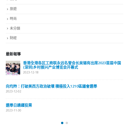
他深深领会到管治的四个要点。第一、必须要有迎难而上的精
神，不畏艰辛，找出解决困难的方法。第二、要重视执行的结
果，在每一次行动中，必须思虑缜密，策划周详，以求达到行
动的目标。第三、建立团队精神的重要性，以整体利益为依
归，不计较个人得失，各司其职，各展所长，互相配合，互补
不足。第四、必须具备风险管理的忧患意识，居安思危，防患
于未然。“这四点可广泛应用于不同范畴的管治，以提高管治
效率、质素和水平。”李家超说。 在警队工作35年间，李家超
深深领会到管治的四个要点。（中通社） 只有稳定 才可发展
至2012年李家超加入问责团队，在保安局的9年间，他看着香
港社会出现反国民教育、违法“占中”、旺角暴动、反“一地两
检”及修例风波，而破坏社会的程度及规模亦不断升级，加上
外部势力推波助澜，令香港陷入崩溃，幸得中央施展组合拳，
在2020年6月30日颁布实施香港国安法，再于2021年初完善香
港选举制度，落实“爱国者治港”，令香港社会回复安定，由乱
到治，重回“一国两制”的正确轨道。 李家超强调︰“没有国家
安全，就没有繁荣稳定。维护国家的主权、安全和发展利益是
国民责任。只有在社会安定平稳的环境下，才可以推动经济的
长足发展，确保『一国两制』行稳致远。” 2021年6月，李家
超获任命为政务司司长，负责辅助行政长官施政，统筹跨部门
工作，确保政策的制定和实施。“司长的角色让我站得更高，
看得更远，视野也更广阔。我不断思考，如何提高政府部门的
工作效率，发挥更大的协同效应，促进良政善治，更好为市民