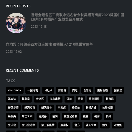
香港是一个创造梦想的地方。只要努力，就有可能成功。我在
香港出生、成长，一步步实现梦想，跟着香港发展的进程，不
断提升自己，为香港市民服务，回报社会。 不断努力 实现梦
想 小时候一次遇劫经历，熔铸了我保护市民，为社会服务的
人生历程。那时我是个学生，在山坡被童党打劫，身无分文，
捱了几拳，又怕又怒，我意识到保赤安良及良好治安的重要
性。 中学毕业后，我投身社会。1977年，在警务处出任见习
督察，从前线警务人员一直向着管理层的阶梯迈进。 1997年7
月1日，香港回归祖国，香港特别行政区正式成立。在基本法
的保障下，香港特区实行“一国两制”、“港人治港”、高度自
治，享有行政管理权、立法权、独立的司法权和终审权，香港
原有的资本主义制度及生活方式保持不变。 在香港回归祖国
这具历史性的一年，我获擢升为总警司，其后十多年出任不同
岗位及逐步晋升至警务处副处长，涉猎多个范畴，包括刑事情
报、刑事侦缉、缉毒、打击三合会及保安管理等。 在警队工
作三十五年间，我深深领会到“管治”的四个要点。第一、必须
要有迎难而上的精神，不畏艰辛，找出解决困难的方法。第
二、要重视执行的结果，在每一次行动中，必须思虑缜密，策
划周详，以求达到行动的目标。第三、建立团队精神的重要
性，以整体利益为依归，不计较个人得失，各司其职，各展所
长，互相配合，互补不足。第四、必须具备风险管理的忧患意
识，居安思危，防患于未然。这四点可广泛应用于不同范畴的
管治，以提高管治效率、质素和水平。 2012年，我的公职生