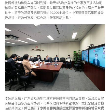
中
批两部流动检测车亦同时到港，昨天4名治疗重症的专家及百多名协助
检测的采样员亦已到港。援助香港建设隔离及治疗设施的工程亦于昨天
动土，将于竹篙湾及启德兴建约10,000个单位。中国建筑国际集团被委
托承建，行政长官和中联办副主任出席动土礼。
李家超又指，广东省及深圳市政府在保障香港的鲜活食物、蔬菜及日常
必需品作出多方面的协调，与特区政府保持紧密联系，尤其是鲜活食物
及蔬菜供应，并
已展开了水路由番禺直接运送鲜活食物到油麻地公众货