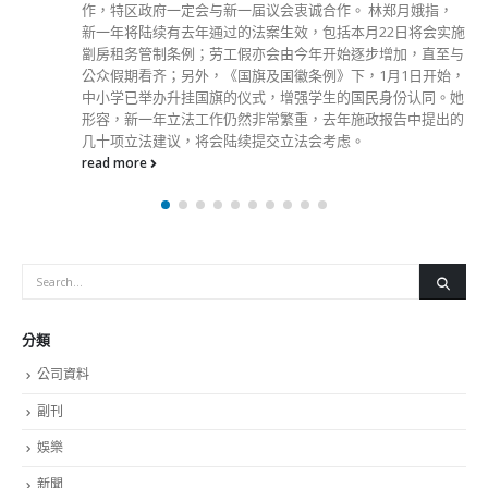
港特区候任行政长官李家超为香港文汇报“我们的25年”论坛专
栏撰写文章，今日刊发。他在文章中回顾自己多年工作领会到
的管治四要点可以提高管治效率和质素︰必须要有迎难而上的
精神找出解决困难方法、要重视执行的结果、建立团队精神的
重要性、必须具备风险管理的忧患意识。他认为，香港回归祖
国25年的实践经验充分证明，“一国两制”取得举世公认的成
功，是香港特区长期繁荣稳定的最佳保障。他说，过去3年，
香港克服了重重困难，取得来之不易的安定局面，建立了“爱
国者治港”的管治力量。未来5年是新选举制度获得实践的5
年，是香港由治及兴的关键5年，是香港市民一起再创高峰的
重要时刻。 李家超参选时落区，获市民支持打气。（资料图
片） 在香港土生土长的李家超，在文章中指出自己一步步实
现梦想，跟着香港发展的进程，不断提升自己，为香港市民服
务，回报社会。 逐步圆梦 回报社会 “小时候一次遇劫经历，熔
铸了我保护市民，为社会服务的人生历程。那时我是个学生，
在山坡被童党打劫，身无分文，捱了几拳，又怕又怒，我意识
到保赤安良及良好治安的重要性。”李家超说，中学毕业后，
他投身社会。1977年，在警务处出任见习督察，从前线警务人
员一直向着管理层的阶梯迈进。 1997年7月1日，香港回归祖
国，香港特别行政区正式成立。在香港回归祖国这历史性的一
年，投身警队20年的李家超获擢升为总警司，其后十多年出任
不同岗位及逐步晋升至警务处副处长。 在警队工作35年间，